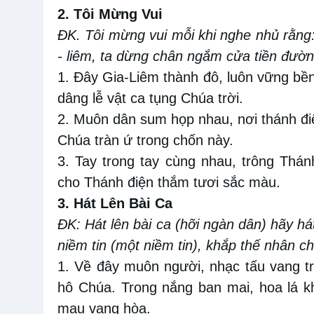
2. Tôi Mừng Vui
ĐK. Tôi mừng vui mỗi khi nghe nhủ rằng:
- liêm, ta dừng chân ngắm cửa tiền đườ
1. Đây Gia-Liêm thành đô, luôn vững bề
dâng lễ vật ca tụng Chúa trời.
2. Muôn dân sum họp nhau, nơi thánh đi
Chúa tràn ứ trong chốn này.
3. Tay trong tay cùng nhau, trông Thá
cho Thánh điện thắm tươi sắc màu.
3. Hát Lên Bài Ca
ÐK: Hát lên bài ca (hỡi ngàn dân) hãy há
niềm tin (một niềm tin), khắp thế nhân c
1. Về đây muôn người, nhạc tấu vang trờ
hô Chúa. Trong nắng ban mai, hoa lá k
mau vang hòa.