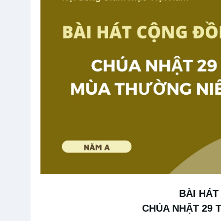
BÀI HÁ
CHÚA NHẬT 2
9
T