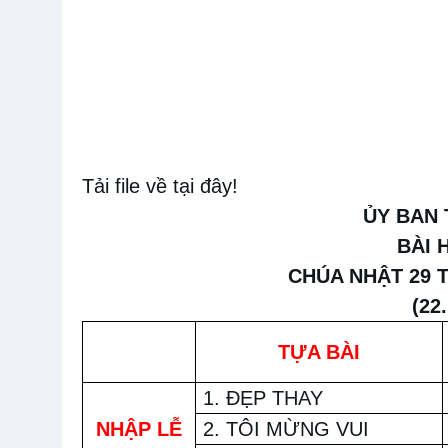
Tải file về tại đây!
ỦY BAN
BÀI 
CHÚA NHẬT 2
9
T
(
22
TỰA BÀI
1. ĐẸP THAY
NHẬP LỄ
2. TÔI MỪNG VUI