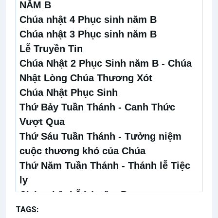
NĂM B
Chúa nhật 4 Phục sinh năm B
Chúa nhật 3 Phục sinh năm B
Lễ Truyền Tin
Chúa Nhật 2 Phục Sinh năm B - Chúa
Nhật Lòng Chúa Thương Xót
Chúa Nhật Phục Sinh
Thứ Bảy Tuần Thánh - Canh Thức
Vượt Qua
Thứ Sáu Tuần Thánh - Tưởng niệm
cuộc thương khó của Chúa
Thứ Năm Tuần Thánh - Thánh lễ Tiệc
ly
Chúa nhật Lễ Lá năm B
Chúa nhật 5 Mùa Chay năm B
TAGS:
Bài hát cộng đồng