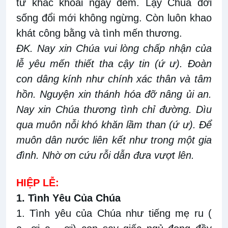
tư khắc khoải ngày đêm. Lạy Chúa đời
sống đổi mới không ngừng. Còn luôn khao
khát công bằng và tình mến thương.
ĐK. Nay xin Chúa vui lòng chấp nhận của
lễ yêu mến thiết tha cậy tin (ứ ư). Đoàn
con dâng kính như chính xác thân và tâm
hồn. Nguyện xin thánh hóa đỡ nâng ủi an.
Nay xin Chúa thương tình chỉ đường. Dìu
qua muôn nỗi khó khăn lầm than (ứ ư). Để
muôn dân nước liên kết như trong một gia
đình. Nhờ ơn cứu rỗi dẫn đưa vượt lên.
HIỆP LỄ:
1. Tình Yêu Của Chúa
1. Tình yêu của Chúa như tiếng mẹ ru (