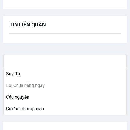
Lễ Thánh Giuse (19.03)
Chúa nhật 4 Mùa Chay năm B
Chúa nhật 3 Mùa Chay năm B
TIN LIÊN QUAN
Chúa nhật 2 Mùa Chay năm B
Chúa nhật 1 Mùa Chay năm B
Lễ Tro
Lễ Mồng Ba Tết - Thánh hóa công ăn
SUY NIỆM
việc làm
Lễ Mồng Hai Tết - Cầu cho tổ tiên ông
Suy Tư
bà cha mẹ
Lời Chúa hằng ngày
Lễ Mồng Một Tết - Cầu bình an cho
Cầu nguyện
năm mới
Lễ Giao Thừa
Gương chứng nhân
Chúa nhật 5 Thường niên năm B
Chúa nhật 4 Thường niên năm B