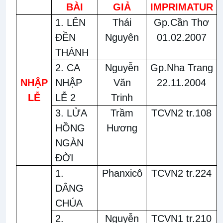
BÀI
GIẢ
IMPRIMATUR
1. LÊN
Thái
Gp.Cần Thơ
ĐỀN
Nguyên
01.02.2007
THÁNH
2. CA
Nguyễn
Gp.Nha Trang
NHẬP
NHẬP
Văn
22.11.2004
LỄ
LỄ 2
Trinh
3. LỬA
Trầm
TCVN2 tr.108
HỒNG
Hương
NGÀN
ĐỜI
1.
Phanxicô
TCVN2 tr.224
DÂNG
CHÚA
2.
Nguyễn
TCVN1 tr.210