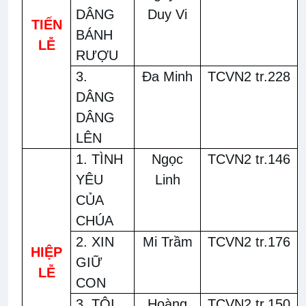
DÂNG
Duy Vi
TIẾN
BÁNH
LỄ
RƯỢU
3.
Đa Minh
TCVN2 tr.228
DÂNG
DÂNG
LÊN
1. TÌNH
Ngọc
TCVN2 tr.146
YÊU
Linh
CỦA
CHÚA
2. XIN
Mi Trầm
TCVN2 tr.176
HIỆP
GIỮ
LỄ
CON
3. TÔI
Hoàng
TCVN2 tr.150