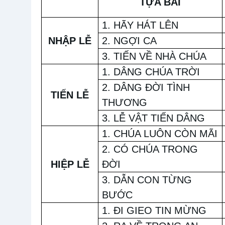
TỰA BÀI
1. HÃY HÁT LÊN
NHẬP LỄ
2. NGỢI CA
3. TIẾN VỀ NHÀ CHÚA
1. DÂNG CHÚA TRỜI
2. DÂNG ĐỜI TÌNH
TIẾN LỄ
THƯƠNG
3. LỄ VẬT TIẾN DÂNG
1. CHÚA LUÔN CÒN MÃI
2. CÓ CHÚA TRONG
HIỆP LỄ
ĐỜI
3. DẪN CON TỪNG
BƯỚC
1. ĐI GIEO TIN MỪNG