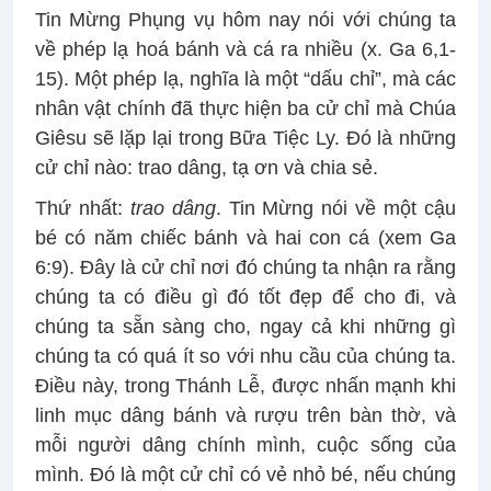
Tin Mừng Phụng vụ hôm nay nói với chúng ta
về phép lạ hoá bánh và cá ra nhiều (x. Ga 6,1-
15). Một phép lạ, nghĩa là một “dấu chỉ”, mà các
nhân vật chính đã thực hiện ba cử chỉ mà Chúa
Giêsu sẽ lặp lại trong Bữa Tiệc Ly. Đó là những
cử chỉ nào: trao dâng, tạ ơn và chia sẻ.
Thứ nhất:
trao dâng
. Tin Mừng nói về một cậu
bé có năm chiếc bánh và hai con cá (xem Ga
6:9). Đây là cử chỉ nơi đó chúng ta nhận ra rằng
chúng ta có điều gì đó tốt đẹp để cho đi, và
chúng ta sẵn sàng cho, ngay cả khi những gì
chúng ta có quá ít so với nhu cầu của chúng ta.
Điều này, trong Thánh Lễ, được nhấn mạnh khi
linh mục dâng bánh và rượu trên bàn thờ, và
mỗi người dâng chính mình, cuộc sống của
mình. Đó là một cử chỉ có vẻ nhỏ bé, nếu chúng