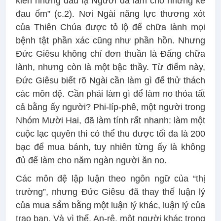
kiến những dấu lạ Người đã làm cho những kẻ
đau ốm” (c.2). Nơi Ngài năng lực thương xót
của Thiên Chúa được tỏ lộ để chữa lành mọi
bệnh tật phần xác cũng như phần hồn. Nhưng
Đức Giêsu không chỉ đơn thuần là Đấng chữa
lành, nhưng còn là một bậc thầy. Từ điểm này,
Đức Giêsu biết rõ Ngài cần làm gì để thử thách
các môn đệ. Cần phải làm gì để làm no thỏa tất
cả bằng ấy người? Phi-líp-phê, một người trong
Nhóm Mười Hai, đã làm tính rất nhanh: làm một
cuộc lạc quyên thì có thể thu được tối đa là 200
bạc để mua bánh, tuy nhiên từng ấy là không
đủ để làm cho năm ngàn người ăn no.
Các môn đệ lập luận theo ngôn ngữ của “thị
trường”, nhưng Đức Giêsu đã thay thế luận lý
của mua sắm bằng một luận lý khác, luận lý của
trao ban. Và vì thế, An-rê, một người khác trong