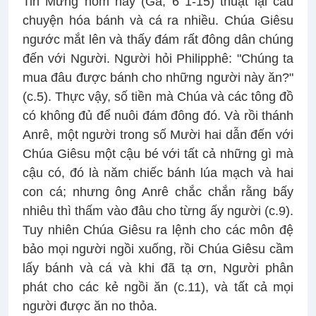
Tin Mừng hôm nay (Ga, 6 1-15) thuật lại câu
chuyện hóa bánh và cá ra nhiều. Chúa Giêsu
ngước mắt lên và thấy đám rất đông dân chúng
đến với Người. Người hỏi Philipphê: "Chúng ta
mua đâu được bánh cho những người này ăn?"
(c.5). Thực vậy, số tiền mà Chúa và các tông đồ
có không đủ để nuôi đám đông đó. Và rồi thánh
Anrê, một người trong số Mười hai dẫn đến với
Chúa Giêsu một cậu bé với tất cả những gì mà
cậu có, đó là năm chiếc bánh lúa mạch và hai
con cá; nhưng ông Anrê chắc chắn rằng bấy
nhiêu thì thấm vào đâu cho từng ấy người (c.9).
Tuy nhiên Chúa Giêsu ra lệnh cho các môn đệ
bảo mọi người ngồi xuống, rồi Chúa Giêsu cầm
lấy bánh và cá và khi đã tạ ơn, Người phân
phát cho các kẻ ngồi ăn (c.11), và tất cả mọi
người được ăn no thỏa.