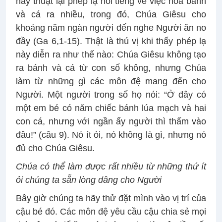
nay thuật lại phép lạ nổi tiếng về việc hóa bánh
và cá ra nhiều, trong đó, Chúa Giêsu cho
khoảng năm ngàn người đến nghe Người ăn no
đầy (Ga 6,1-15). Thật là thú vị khi thấy phép lạ
này diễn ra như thế nào: Chúa Giêsu không tạo
ra bánh và cá từ con số không, nhưng Chúa
làm từ những gì các môn đệ mang đến cho
Người. Một người trong số họ nói: “Ở đây có
một em bé có năm chiếc bánh lúa mạch và hai
con cá, nhưng với ngần ấy người thì thấm vào
đâu!” (câu 9). Nó ít ỏi, nó không là gì, nhưng nó
đủ cho Chúa Giêsu.
Chúa có thể làm được rất nhiều từ những thứ ít
ỏi chúng ta sẵn lòng dâng cho Người
Bây giờ chúng ta hãy thử đặt mình vào vị trí của
cậu bé đó. Các môn đệ yêu cầu cậu chia sẻ mọi