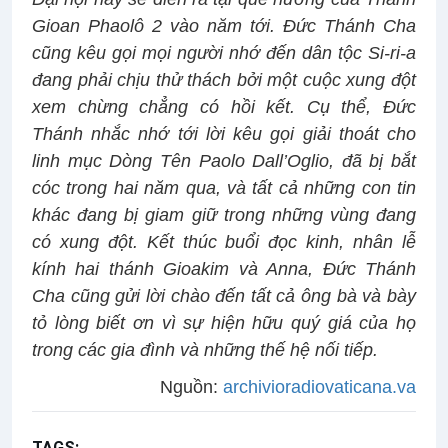
Gioan Phaolô 2 vào năm tới. Đức Thánh Cha
cũng kêu gọi mọi người nhớ đến dân tộc Si-ri-a
đang phải chịu thử thách bởi một cuộc xung đột
xem chừng chẳng có hồi kết. Cụ thể, Đức
Thánh nhắc nhớ tới lời kêu gọi giải thoát cho
linh mục Dòng Tên Paolo Dall’Oglio, đã bị bắt
cóc trong hai năm qua, và tất cả những con tin
khác đang bị giam giữ trong những vùng đang
có xung đột. Kết thúc buổi đọc kinh, nhân lễ
kính hai thánh Gioakim và Anna, Đức Thánh
Cha cũng gửi lời chào đến tất cả ông bà và bày
tỏ lòng biết ơn vì sự hiện hữu quý giá của họ
trong các gia đình và những thế hệ nối tiếp.
Nguồn:
archivioradiovaticana.va
TAGS:
Kinh Truyền tin