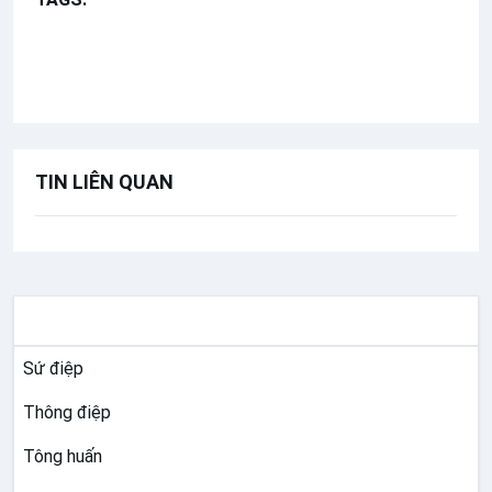
Chúa nhật 17 Thường Niên năm B
Bài giảng Đức Thánh Cha
TIN LIÊN QUAN
TƯ LIỆU GIÁO HỘI TOÀN CẦU
Sứ điệp
Thông điệp
Tông huấn