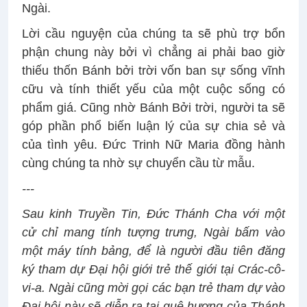
Ngài.
Lời cầu nguyện của chúng ta sẽ phù trợ bổn
phận chung này bởi vì chẳng ai phải bao giờ
thiếu thốn Bánh bởi trời vốn ban sự sống vĩnh
cữu và tính thiết yếu của một cuộc sống có
phẩm giá. Cũng nhờ Bánh Bởi trời, người ta sẽ
góp phần phổ biến luận lý của sự chia sẻ và
của tình yêu. Đức Trinh Nữ Maria đồng hành
cùng chúng ta nhờ sự chuyển cầu từ mẫu.
---
Sau kinh Truyền Tin, Đức Thánh Cha với một
cử chỉ mang tính tượng trưng, Ngài bấm vào
một máy tính bảng, để là người đầu tiên đăng
ký tham dự Đại hội giới trẻ thế giới tại Crác-cô-
vi-a. Ngài cũng mời gọi các bạn trẻ tham dự vào
Đại hội này sẽ diễn ra tại quê hương của Thánh