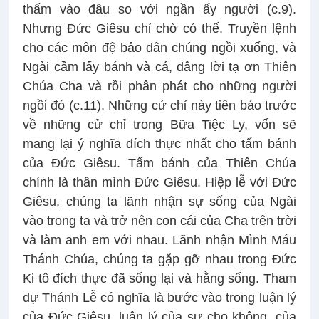
thấm vào đâu so với ngần ấy người (c.9).
Nhưng Đức Giêsu chỉ chờ có thế. Truyền lệnh
cho các môn đệ bảo dân chúng ngồi xuống, và
Ngài cầm lấy bánh và cá, dâng lời tạ ơn Thiên
Chúa Cha và rồi phân phát cho những người
ngồi đó (c.11). Những cử chỉ này tiên báo trước
về những cử chỉ trong Bữa Tiệc Ly, vốn sẽ
mang lại ý nghĩa đích thực nhất cho tấm bánh
của Đức Giêsu. Tấm bánh của Thiên Chúa
chính là thân mình Đức Giêsu. Hiệp lễ với Đức
Giêsu, chúng ta lãnh nhận sự sống của Ngài
vào trong ta và trở nên con cái của Cha trên trời
và làm anh em với nhau. Lãnh nhận Mình Máu
Thánh Chúa, chúng ta gặp gỡ nhau trong Đức
Ki tô đích thực đã sống lại và hằng sống. Tham
dự Thánh Lễ có nghĩa là bước vào trong luận lý
của Đức Giêsu, luận lý của sự cho không, của