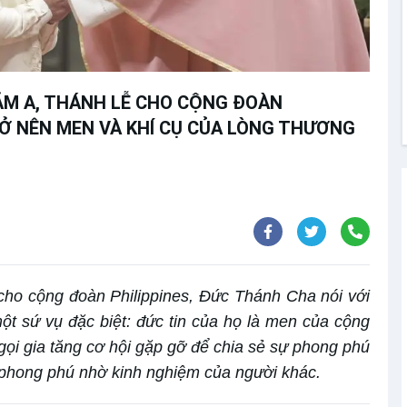
ĂM A, THÁNH LỄ CHO CỘNG ĐOÀN
TRỞ NÊN MEN VÀ KHÍ CỤ CỦA LÒNG THƯƠNG
cho cộng đoàn Philippines, Đức Thánh Cha nói với
ột sứ vụ đặc biệt: đức tin của họ là men của cộng
ọi gia tăng cơ hội gặp gỡ để chia sẻ sự phong phú
 phong phú nhờ kinh nghiệm của người khác.