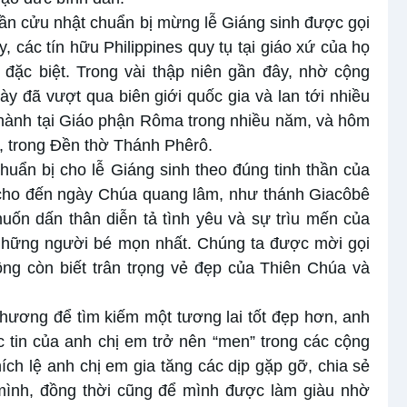
 tuần cửu nhật chuẩn bị mừng lễ Giáng sinh được gọi
, các tín hữu Philippines quy tụ tại giáo xứ của họ
đặc biệt. Trong vài thập niên gần đây, nhờ cộng
ày đã vượt qua biên giới quốc gia và lan tới nhiều
ành tại Giáo phận Rôma trong nhiều năm, và hôm
, trong Đền thờ Thánh Phêrô.
uẩn bị cho lễ Giáng sinh theo đúng tinh thần của
cho đến ngày Chúa quang lâm, như thánh Giacôbê
uốn dấn thân diễn tả tình yêu và sự trìu mến của
 những người bé mọn nhất. Chúng ta được mời gọi
ng còn biết trân trọng vẻ đẹp của Thiên Chúa và
hương để tìm kiếm một tương lai tốt đẹp hơn, anh
 tin của anh chị em trở nên “men” trong các cộng
ích lệ anh chị em gia tăng các dịp gặp gỡ, chia sẻ
mình, đồng thời cũng để mình được làm giàu nhờ