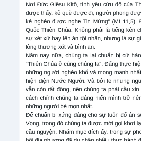
Nơi Đức Giêsu Kitô, tình yêu cứu độ của T
được thấy, kẻ què được đi, người phong được
kẻ nghèo được nghe Tin Mừng” (Mt 11,5). 
Quốc Thiên Chúa. Không phải là tiếng kèn c
sự xét xử hay lên án tội nhân, nhưng là sự g
lòng thương xót và bình an.
Năm nay nữa, chúng ta lại chuẩn bị cử h
“Thiên Chúa ở cùng chúng ta”, Đấng thực hiệ
những người nghèo khổ và mong manh nhất. 
hiện diện Nước Người. Và bởi lẽ những ngườ
vẫn còn rất đông, nên chúng ta phải cầu xi
cách chính chúng ta dâng hiến mình trở nê
những người bé mọn nhất.
Để chuẩn bị xứng đáng cho sự tuôn đổ ân s
Vọng, trong đó chúng ta được mời gọi khơi lạ
cầu nguyện. Nhằm mục đích ấy, trong sự pho
hội địa phương đã du nhập nhiều thực hành 