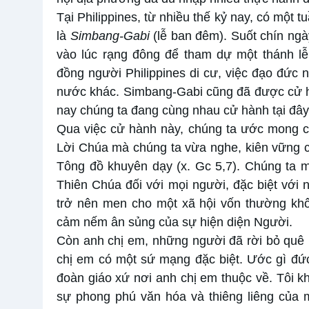
Tại Philippines, từ nhiều thế kỷ nay, có một
là
Simbang-Gabi
(lễ ban đêm). Suốt chín ngày
vào lúc rạng đông để tham dự một thánh lễ 
đồng người Philippines di cư, việc đạo đức n
nước khác. Simbang-Gabi cũng đã được cử h
nay chúng ta đang cùng nhau cử hành tại đây
Qua việc cử hành này, chúng ta ước mong ch
Lời Chúa mà chúng ta vừa nghe, kiên vững 
Tông đồ khuyên dạy (x. Gc 5,7). Chúng ta m
Thiên Chúa đối với mọi người, đặc biệt với
trở nên men cho một xã hội vốn thường khô
cảm nếm ân sủng của sự hiện diện Người.
Còn anh chị em, những người đã rời bỏ quê 
chị em có một sứ mạng đặc biệt. Ước gì đức
đoàn giáo xứ nơi anh chị em thuộc về. Tôi kh
sự phong phú văn hóa và thiêng liêng của 