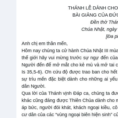
THÁNH LỄ DÀNH CHO
BÀI GIẢNG CỦA ĐỨ
Đền thờ Thán
Chúa Nhật, ngày
[
Đa p
Anh chị em thân mến,
Hôm nay chúng ta cử hành Chúa Nhật III mùa 
thế giới hãy vui mừng trước sự ngự đến c
Người đến để mở mắt cho kẻ mù và mở tai ch
Is 35,5-6). Ơn cứu độ được trao ban cho hết
sự trìu mến đặc biệt dành cho những ai yếu
dân Người.
Qua lời của Thánh vịnh Đáp ca, chúng ta đư
khác cũng đáng được Thiên Chúa dành cho một
áp bức, người đói khát, khách ngoại kiều, cô
cư dân của các “vùng ngoại biên hiện sinh” 