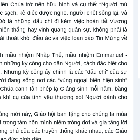
hiên Chúa trở nên hữu hình và cụ thể: “Người mù
 sạch, kẻ điếc được nghe, người chết sống lại, và
Đó là những dấu chỉ đi kèm việc hoàn tất Vương
hiến thắng hay vinh quang quân sự, không phải là
iải thoát khỏi điều ác và việc loan báo Tin Mừng về
ành mầu nhiệm Nhập Thể, mầu nhiệm Emmanuel -
n những kỳ công cho dân Người, cách đặc biệt cho
Những kỳ công ấy chính là các “dấu chỉ” của sự
i đang sống nơi các “vùng ngoại biên hiện sinh”
n Chúa canh tân phép lạ Giáng sinh mỗi năm, bằng
n khí cụ của tình yêu thương xót Người dành cho
ủng mới này, Giáo hội ban tặng cho chúng ta mùa
i trong tâm hồn mình niềm trông đợi và gia tăng lời
ng phú của các truyền thống khác nhau, các Giáo
đạo đức bình dân.