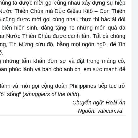
húng ta được mời gọi cùng nhau xây dựng sự hiệp
a Nước Thiên Chúa mà Đức Giêsu Kitô – Con Thiên
 cũng được mời gọi cùng nhau thực thi bác ái đối
 biên hiện sinh, dâng tặng họ những món quà đa
của Nước Thiên Chúa được canh tân. Tất cả chúng
ng, Tin Mừng cứu độ, bằng mọi ngôn ngữ, để Tin
ể.
 những tấm khăn đơn sơ và đặt trong máng cỏ,
ban phúc lành và ban cho anh chị em sức mạnh để
nh và mời gọi cộng đoàn Philippines tiếp tục trở
ời sống” (
smugglers of the faith
).
Chuyển ngữ: Hoài Ân
Nguồn:
vatican.va
mùa Vọng năm A