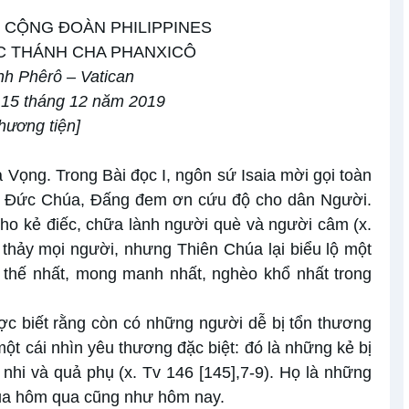
 CỘNG ĐOÀN PHILIPPINES
C THÁNH CHA PHANXICÔ
h Phêrô – Vatican
 15 tháng 12 năm 2019
hương tiện
]
Vọng. Trong Bài đọc I, ngôn sứ Isaia mời gọi toàn
ủa Đức Chúa, Đấng đem ơn cứu độ cho dân Người.
o kẻ điếc, chữa lành người què và người câm (x.
 thảy mọi người, nhưng Thiên Chúa lại biểu lộ một
 thế nhất, mong manh nhất, nghèo khổ nhất trong
ợc biết rằng còn có những người dễ bị tổn thương
 cái nhìn yêu thương đặc biệt: đó là những kẻ bị
 nhi và quả phụ (x. Tv 146 [145],7-9). Họ là những
của hôm qua cũng như hôm nay.