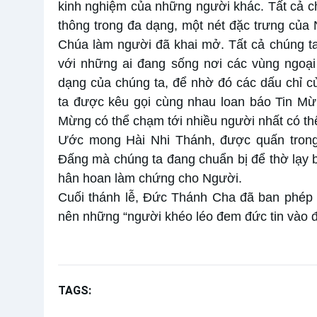
kinh nghiệm của những người khác. Tất cả c
thông trong đa dạng, một nét đặc trưng củ
Chúa làm người đã khai mở. Tất cả chúng ta
với những ai đang sống nơi các vùng ngoại
dạng của chúng ta, để nhờ đó các dấu chỉ 
ta được kêu gọi cùng nhau loan báo Tin Mừ
Mừng có thể chạm tới nhiều người nhất có th
Ước mong Hài Nhi Thánh, được quấn trong
Đấng mà chúng ta đang chuẩn bị để thờ lạy 
hân hoan làm chứng cho Người.
Cuối thánh lễ, Đức Thánh Cha đã ban phép là
nên những “người khéo léo đem đức tin vào đ
TAGS:
Bài giảng Đức Thánh Cha
Chúa nhật 3 