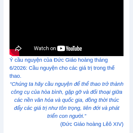
Ý cầu nguyện của Đức Giáo hoàng tháng
6/2026: Cầu nguyện cho các giá trị trong thể
thao.
“Chúng ta hãy cầu nguyện để thể thao trở thành
công cụ của hòa bình, gặp gỡ và đối thoại giữa
các nền văn hóa và quốc gia, đồng thời thúc
đẩy các giá trị như tôn trọng, liên đới và phát
triển con người.
”
(Đức Giáo hoàng Lêô XIV)