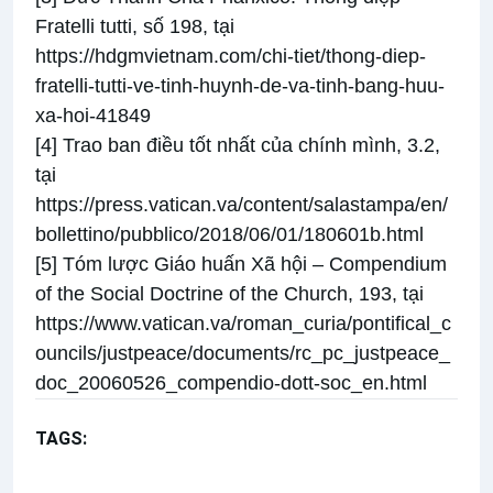
Fratelli tutti, số 198, tại
https://hdgmvietnam.com/chi-tiet/thong-diep-
fratelli-tutti-ve-tinh-huynh-de-va-tinh-bang-huu-
xa-hoi-41849
[4]
Trao ban điều tốt nhất của chính mình, 3.2,
tại
https://press.vatican.va/content/salastampa/en/
bollettino/pubblico/2018/06/01/180601b.html
[5]
Tóm lược Giáo huấn Xã hội – Compendium
of the Social Doctrine of the Church, 193, tại
https://www.vatican.va/roman_curia/pontifical_c
ouncils/justpeace/documents/rc_pc_justpeace_
doc_20060526_compendio-dott-soc_en.html
TAGS:
Ý cầu nguyện của Đức Thánh Cha
Thể thao