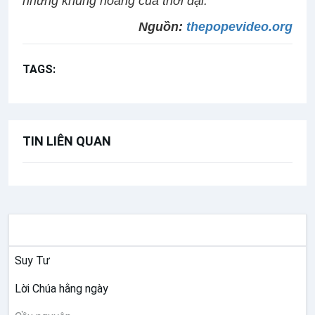
những khủng hoảng của thời đại.
Nguồn:
thepopevideo.org
TAGS:
Ý cầu nguyện của Đức Thánh Cha
TIN LIÊN QUAN
SUY NIỆM
Suy Tư
Lời Chúa hằng ngày