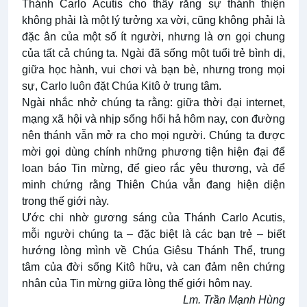
Thánh Carlo Acutis cho thấy rằng sự thánh thiện
không phải là một lý tưởng xa vời, cũng không phải là
đặc ân của một số ít người, nhưng là ơn gọi chung
của tất cả chúng ta. Ngài đã sống một tuổi trẻ bình dị,
giữa học hành, vui chơi và bạn bè, nhưng trong mọi
sự, Carlo luôn đặt Chúa Kitô ở trung tâm.
Ngài nhắc nhở chúng ta rằng: giữa thời đại internet,
mạng xã hội và nhịp sống hối hả hôm nay, con đường
nên thánh vẫn mở ra cho mọi người. Chúng ta được
mời gọi dùng chính những phương tiện hiện đại để
loan báo Tin mừng, để gieo rắc yêu thương, và để
minh chứng rằng Thiên Chúa vẫn đang hiện diện
trong thế giới này.
Ước chi nhờ gương sáng của Thánh Carlo Acutis,
mỗi người chúng ta – đặc biệt là các bạn trẻ – biết
hướng lòng mình về Chúa Giêsu Thánh Thể, trung
tâm của đời sống Kitô hữu, và can đảm nên chứng
nhân của Tin mừng giữa lòng thế giới hôm nay.
Lm. Trần Mạnh Hùng