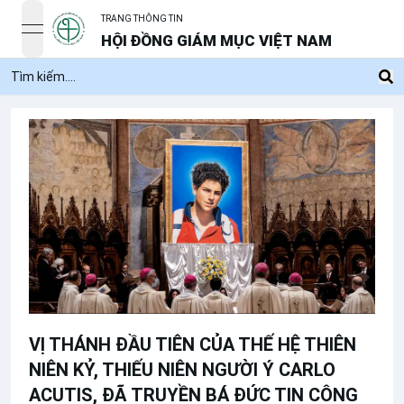
TRANG THÔNG TIN
open navigation menu
HỘI ĐỒNG GIÁM MỤC VIỆT NAM
VỊ THÁNH ĐẦU TIÊN CỦA THẾ HỆ THIÊN
NIÊN KỶ, THIẾU NIÊN NGƯỜI Ý CARLO
ACUTIS, ĐÃ TRUYỀN BÁ ĐỨC TIN CÔNG