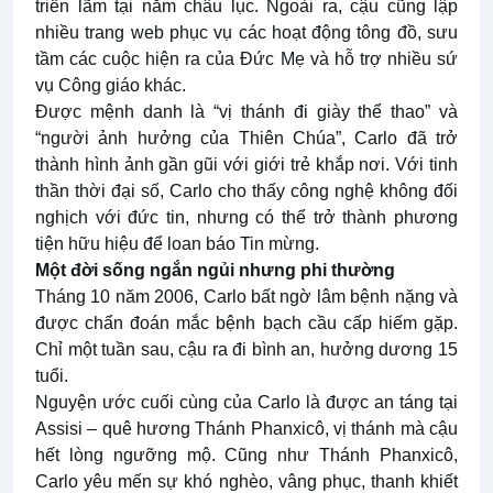
triển lãm tại năm châu lục. Ngoài ra, cậu cũng lập
nhiều trang web phục vụ các hoạt động tông đồ, sưu
tầm các cuộc hiện ra của Đức Mẹ và hỗ trợ nhiều sứ
vụ Công giáo khác.
Được mệnh danh là “vị thánh đi giày thể thao” và
“người ảnh hưởng của Thiên Chúa”, Carlo đã trở
thành hình ảnh gần gũi với giới trẻ khắp nơi. Với tinh
thần thời đại số, Carlo cho thấy công nghệ không đối
nghịch với đức tin, nhưng có thể trở thành phương
tiện hữu hiệu để loan báo Tin mừng.
Một đời sống ngắn ngủi nhưng phi thường
Tháng 10 năm 2006, Carlo bất ngờ lâm bệnh nặng và
được chẩn đoán mắc bệnh bạch cầu cấp hiếm gặp.
Chỉ một tuần sau, cậu ra đi bình an, hưởng dương 15
tuổi.
Nguyện ước cuối cùng của Carlo là được an táng tại
Assisi – quê hương Thánh Phanxicô, vị thánh mà cậu
hết lòng ngưỡng mộ. Cũng như Thánh Phanxicô,
Carlo yêu mến sự khó nghèo, vâng phục, thanh khiết