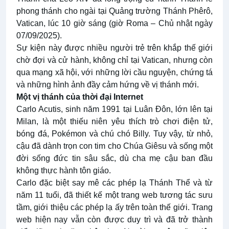
phong thánh cho ngài tại Quảng trường Thánh Phêrô,
Vatican, lúc 10 giờ sáng (giờ Roma – Chủ nhật ngày
07/09/2025).
Sự kiện này được nhiều người trẻ trên khắp thế giới
chờ đợi và cử hành, không chỉ tại Vatican, nhưng còn
qua mạng xã hội, với những lời cầu nguyện, chứng tá
và những hình ảnh đầy cảm hứng về vị thánh mới.
Một vị thánh của thời đại Internet
Carlo Acutis, sinh năm 1991 tại Luân Đôn, lớn lên tại
Milan, là một thiếu niên yêu thích trò chơi điện tử,
bóng đá, Pokémon và chú chó Billy. Tuy vậy, từ nhỏ,
cậu đã dành trọn con tim cho Chúa Giêsu và sống một
đời sống đức tin sâu sắc, dù cha mẹ cậu ban đầu
không thực hành tôn giáo.
Carlo đặc biệt say mê các phép lạ Thánh Thể và từ
năm 11 tuổi, đã thiết kế một trang web tương tác sưu
tầm, giới thiệu các phép lạ ấy trên toàn thế giới. Trang
web hiện nay vẫn còn được duy trì và đã trở thành