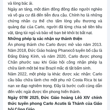
và lòng bác ái.
Ngày an táng, một đám đông đông đảo người nghèo
và vô gia cư đã đến tiễn đưa cậu. Chính họ là những
chứng nhân cụ thể cho tấm lòng yêu thương và
quảng đại của Carlo, người đã từng chia sẻ tiền tiêu
vặt, tặng túi ngủ và bảo vệ bạn bè khỏi bị bắt nạt.
Những phép lạ xác nhận sự thánh thiện
Án phong thánh cho Carlo được mở vào năm 2013.
Năm 2018, Đức Giáo hoàng Phanxicô tuyên bố cậu là
Đấng Đáng Kính, và năm 2020, Carlo được phong
Chân phước sau khi Giáo hội công nhận phép lạ
chữa lành một bé trai Brazil mắc dị tật bẩm sinh.
Năm 2022, một phép lạ khác được xác nhận: Carlo
cầu bầu chữa lành cho một phụ nữ Costa Rica bị tai
nạn xe đạp nghiêm trọng. Đây là bước cuối cùng dẫn
đến việc ngài được tôn phong hiển thánh.
Ngày 07/9/ 2025, Đức Giáo hoàng Lêô XIV chính
thức tuyên phong Carlo Acutis là Thánh của Giáo
hội Công Giáo
.