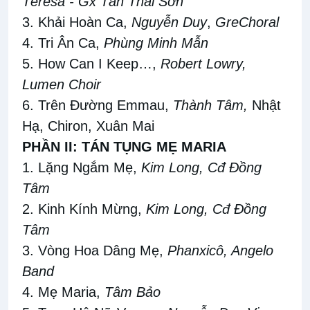
Têrêsa - Gx Tân Thái Sơn
3. Khải Hoàn Ca,
Nguyễn Duy­
,
GreChoral
4. Tri Ân Ca,
Phùng Minh Mẫn
5. How Can I Keep…,
Robert Lowry,
Lumen Choir
6. Trên Đường Emmau,
Thành Tâm,
Nhật
Hạ, Chiron, Xuân Mai
PHẦN II: TÁN TỤNG MẸ MARIA
1. Lặng Ngắm Mẹ,
Kim Long,
Cđ Đồng
Tâm
2. Kinh Kính Mừng,
Kim Long,
Cđ Đồng
Tâm
3. Vòng Hoa Dâng Mẹ,
Phanxicô,
Angelo
Band
4. Mẹ Maria,
Tâm Bảo