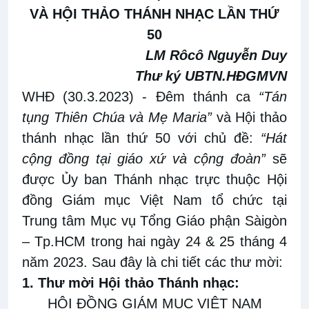
VÀ HỘI THẢO THÁNH NHẠC LẦN THỨ
50
LM Rôcô Nguyễn Duy
Thư ký UBTN.HĐGMVN
WHĐ (30.3.2023)
- Đêm thánh ca
“Tán
tụng Thiên Chúa và Mẹ Maria”
và Hội thảo
thánh nhạc lần thứ 50 với chủ đề:
“Hát
cộng đồng tại giáo xứ và cộng đoàn”
sẽ
được Ủy ban Thánh nhạc trực thuộc Hội
đồng Giám mục Việt Nam tổ chức tại
Trung tâm Mục vụ Tổng Giáo phận Sàigòn
– Tp.HCM trong hai ngày 24 & 25 tháng 4
năm 2023. Sau đây là chi tiết các thư mời:
1. Thư mời Hội thảo Thánh nhạc:
HỘI ĐỒNG GIÁM MỤC VIỆT NAM