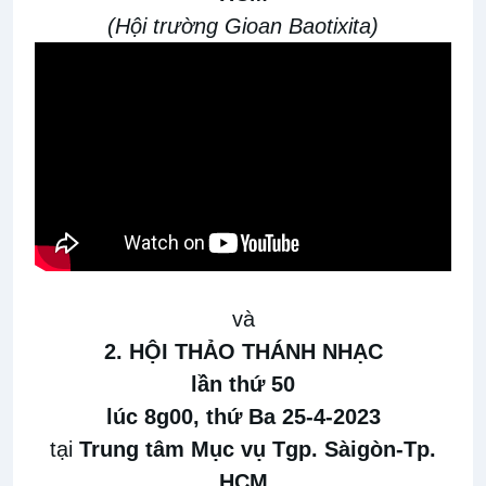
(Hội trường Gioan Baotixita)
và
2. HỘI THẢO THÁNH NHẠC
lần thứ 50
lúc 8g00, thứ Ba 25-4-2023
tại
Trung tâm Mục vụ Tgp. Sàigòn-Tp.
HCM