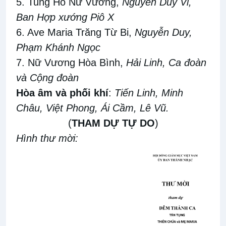
5. Tung Hô Nữ Vương,
Nguyễn Duy Vi,
Ban Hợp xướng Piô X
6. Ave Maria Trăng Từ Bi,
Nguyễn Duy,
Phạm Khánh Ngọc
7. Nữ Vương Hòa Bình,
Hải Linh,
Ca đoàn
và Cộng đoàn
Hòa âm và phối khí
:
Tiến Linh, Minh
Châu, Việt Phong, Ái Cầm, Lê Vũ.
(
THAM DỰ TỰ DO
)
Hình thư mời: