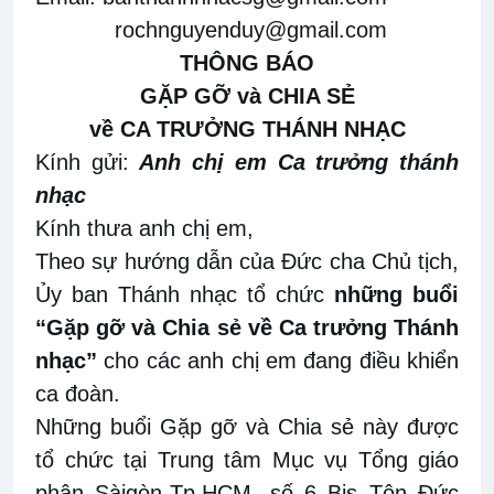
rochnguyenduy@gmail.com
THÔNG BÁO
GẶP GỠ và CHIA SẺ
về
CA TRƯỞNG THÁNH NHẠC
Kính gửi:
Anh chị em
Ca trưởng th
ánh
nhạc
Kính thưa anh chị em,
Theo sự hướng dẫn của Đức cha Chủ tịch,
Ủy ban Thánh nhạc tổ chức
n
hững buổi
“
Gặp gỡ và Chia sẻ về
Ca trưởng Thánh
nhạc”
cho
các
anh chị em đang
điều khiển
ca đoàn
.
Những buổi Gặp gỡ và Chia sẻ này được
tổ chức tại Trung tâm Mục vụ Tổng giáo
phận Sàigòn-Tp.HCM, số 6 Bis Tôn Đức