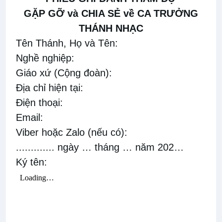
GẶP GỠ và CHIA SẺ về
CA TRƯỞNG
THÁNH NHẠC
Tên Thánh, Họ và Tên:
Nghề nghiệp:
Giáo xứ
(
Cộng đoàn
)
:
Địa chỉ hiện tại:
Điện thoại:
Email:
Viber hoặc Zalo
(
nếu c
ó
)
:
............. ngày
…
tháng
…
năm 202
…
Ký tên: