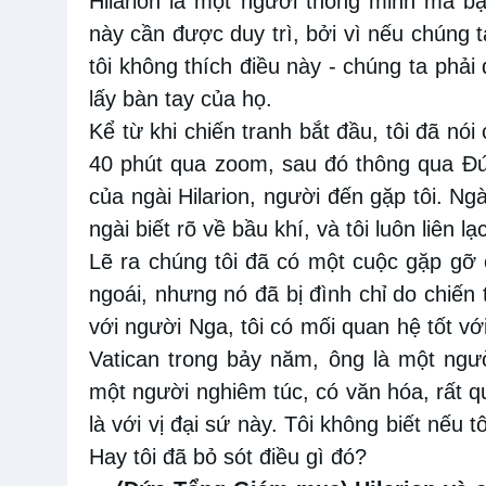
Hilarion là một người thông minh mà b
này cần được duy trì, bởi vì nếu chúng ta
tôi không thích điều này - chúng ta phả
lấy bàn tay của họ.
Kể từ khi chiến tranh bắt đầu, tôi đã nói
40 phút qua zoom, sau đó thông qua Đứ
của ngài Hilarion, người đến gặp tôi. N
ngài biết rõ về bầu khí, và tôi luôn liên lạ
Lẽ ra chúng tôi đã có một cuộc gặp gỡ
ngoái, nhưng nó đã bị đình chỉ do chiến 
với người Nga, tôi có mối quan hệ tốt vớ
Vatican trong bảy năm, ông là một ngư
một người nghiêm túc, có văn hóa, rất 
là với vị đại sứ này. Tôi không biết nếu t
Hay tôi đã bỏ sót điều gì đó?