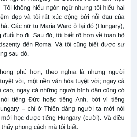
õ. Tôi không hiểu ngôn ngữ nhưng tôi hiểu hai
hiệm đẹp và tôi rất xúc động bởi nỗi đau của
nhà. Các nữ tu Maria Ward ở lại đó (Hungary),
đuổi họ đi. Sau đó, tôi biết rõ hơn về toàn bộ
dszenty đến Roma. Và tôi cũng biết được sự
ọng sau đó.
hong phú hơn, theo nghĩa là những người
tuyệt vời, một nền văn hóa tuyệt vời; ngay cả
i cao, ngay cả những người bình dân cũng có
ói tiếng Đức hoặc tiếng Anh, bởi vì tiếng
ungary – chỉ ở Thiên đàng người ta mới nói
i mới học được tiếng Hungary (cười). Và điều
 thấy phong cách mà tôi biết.