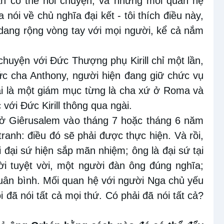
ạn có thể nói chuyện, và những mối quan hệ
 nói về chủ nghĩa đại kết - tôi thích điều này,
i dang rộng vòng tay với mọi người, kể cả nắm
 chuyện với Đức Thượng phụ Kirill chỉ một lần,
c cha Anthony, người hiện đang giữ chức vụ
gài là một giám mục từng là cha xứ ở Roma và
c với Đức Kirill thông qua ngài.
 ở Giêrusalem vào tháng 7 hoặc tháng 6 năm
tranh: điều đó sẽ phải được thực hiện. Và rồi,
i đại sứ hiện sắp mãn nhiệm; ông là đại sứ tại
ời tuyệt vời, một người đàn ông đúng nghĩa;
quân bình. Mối quan hệ với người Nga chủ yếu
ôi đã nói tất cả mọi thứ. Có phải đã nói tất cả?