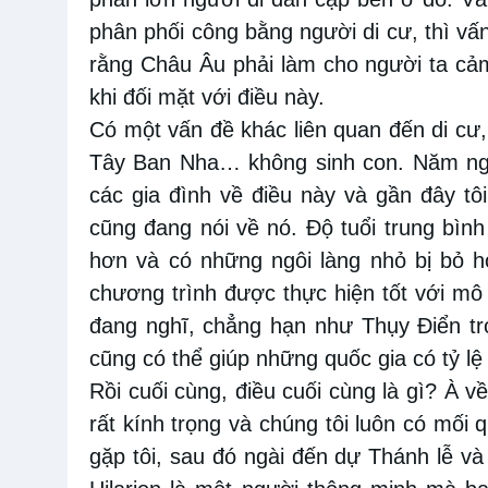
phân phối công bằng người di cư, thì vấn 
rằng Châu Âu phải làm cho người ta cả
khi đối mặt với điều này.
Có một vấn đề khác liên quan đến di cư,
Tây Ban Nha… không sinh con. Năm ngo
các gia đình về điều này và gần đây tô
cũng đang nói về nó. Độ tuổi trung bìn
hơn và có những ngôi làng nhỏ bị bỏ h
chương trình được thực hiện tốt với mô 
đang nghĩ, chẳng hạn như Thụy Điển tro
cũng có thể giúp những quốc gia có tỷ lệ
Rồi cuối cùng, điều cuối cùng là gì? À v
rất kính trọng và chúng tôi luôn có mối q
gặp tôi, sau đó ngài đến dự Thánh lễ và 