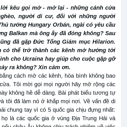
lời kêu gọi mở - mở lại - những cánh cửa
nghèo, người di cư, đối với những người
Thủ tướng Hungary Orbán, ngài có yêu cầu
ường Balkan mà ông ấy đã đóng không? Sau
cũng đã gặp Đức Tổng Giám mục Hilarion.
 có thể trở thành các kênh mở hướng tới
bình cho Ucraina hay giúp cho cuộc gặp gỡ
 xảy ra không? Xin cảm ơn.
ra bằng cách mở các kênh, hòa bình không bao
 cửa. Tôi mời gọi mọi người hãy mở rộng các
ày không hề dễ dàng. Bài phát biểu tương tự
và tôi đã làm nó ở khắp mọi nơi. Về vấn đề di
ải chung tay vì có 5 quốc gia chịu đựng nhất:
 họ là các quốc gia ở vùng Địa Trung Hải và
 nếu châu Âu không chịu trách nhiệm về việc