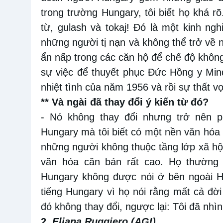
trong trường Hungary, tôi biết họ khá r
từ, gulash và tokaj! Đó là một kinh ng
những người tị nạn và không thể trở về 
ẩn nấp trong các căn hộ để chế độ không 
sự việc để thuyết phục Đức Hồng y Min
nhiệt tình của năm 1956 và rồi sự thất v
** Và ngài đã thay đổi ý kiến từ đó?
- Nó không thay đổi nhưng trở nên p
Hungary mà tôi biết có một nền văn hóa 
những người không thuộc tầng lớp xã hộ
văn hóa căn bản rất cao. Họ thường n
Hungary không được nói ở bên ngoài H
tiếng Hungary vì họ nói rằng mất cả đờ
đó không thay đổi, ngược lại: Tôi đã nhìn
2.
Eliana Ruggiero (AGI)