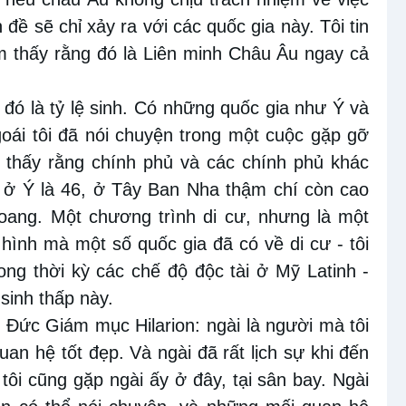
đề sẽ chỉ xảy ra với các quốc gia này. Tôi tin
m thấy rằng đó là Liên minh Châu Âu ngay cả
 đó là tỷ lệ sinh. Có những quốc gia như Ý và
ái tôi đã nói chuyện trong một cuộc gặp gỡ
i thấy rằng chính phủ và các chính phủ khác
h ở Ý là 46, ở Tây Ban Nha thậm chí còn cao
oang. Một chương trình di cư, nhưng là một
hình mà một số quốc gia đã có về di cư - tôi
ng thời kỳ các chế độ độc tài ở Mỹ Latinh -
 sinh thấp này.
ề Đức Giám mục Hilarion: ngài là người mà tôi
uan hệ tốt đẹp. Và ngài đã rất lịch sự khi đến
tôi cũng gặp ngài ấy ở đây, tại sân bay. Ngài