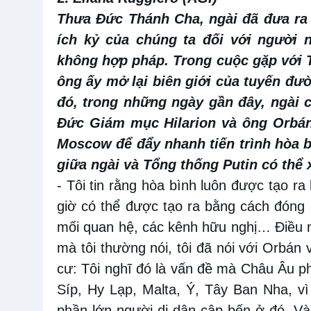
Thưa Đức Thánh Cha, ngài đã đưa ra 
ích kỷ của chúng ta đối với người 
không hợp pháp. Trong cuộc gặp với 
ông ấy mở lại biên giới của tuyến đ
đó, trong những ngày gần đây, ngài 
Đức Giám mục Hilarion và ông Orbán
Moscow để đẩy nhanh tiến trình hòa 
giữa ngài và Tổng thống Putin có thể
- Tôi tin rằng hòa bình luôn được tạo 
giờ có thể được tạo ra bằng cách đóng
mối quan hệ, các kênh hữu nghị… Điều n
mà tôi thường nói, tôi đã nói với Orbán 
cư: Tôi nghĩ đó là vấn đề mà Châu Âu ph
Síp, Hy Lạp, Malta, Ý, Tây Ban Nha, vì
phần lớn người di dân cập bến ở đó. Và