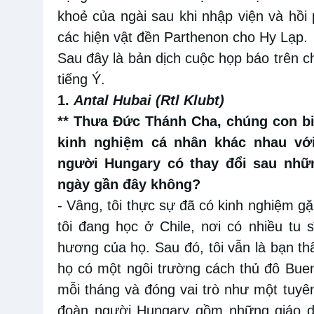
khoẻ của ngài sau khi nhập viện và hồi 
các hiện vật đền Parthenon cho Hy Lạp.
Sau đây là bản dịch cuộc họp báo trên
tiếng Ý.
1.
Antal Hubai (Rtl Klubt)
** Thưa Đức Thánh Cha, chúng con bi
kinh nghiệm cá nhân khác nhau với
người Hungary có thay đổi sau nhữ
ngày gần đây không?
- Vâng, tôi thực sự đã có kinh nghiệm 
tôi đang học ở Chile, nơi có nhiều tu
hương của họ. Sau đó, tôi vẫn là bạn t
họ có một ngôi trường cách thủ đô Buen
mỗi tháng và đóng vai trò như một tuyên
đoàn người Hungary gồm những giáo d