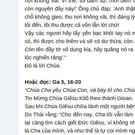
nơi không vãi. Vì thế, tôi đâm sợ, mới đem
còn nguyên đây này!’ Ông chủ đáp: ‘Anh thật 
chỗ không gieo, thu nơi không vãi, thì đáng l
tôi đến, tôi thu được cả vốn lẫn lời chứ!
Vậy các ngươi hãy lấy yến bạc khỏi tay nó
có, thì được cho thêm và sẽ có dư thừa; còn a
Còn tên đầy tớ vô dụng kia, hãy quăng nó ra 
lóc nghiến răng’.”
Đó là lời Chúa.
Hoặc đọc: Ga 5, 16-20
“Chúa Cha yêu Chúa Con, và bày tỏ cho Chúa
Tin Mừng Chúa Giêsu Kitô theo thánh Gioan.
Sau khi Chúa Giêsu chữa lành một người bện
Do Thái rằng: “Cho đến nay, Cha tôi vẫn làm v
lại càng tìm cách giết Đức Giêsu, vì không n
là Cha của mình, và như thế là tự coi mình 