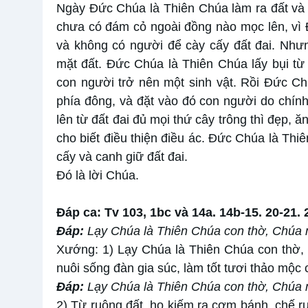
Ngày Đức Chúa là Thiên Chúa làm ra đất và t
chưa có đám cỏ ngoài đồng nào mọc lên, vì
và không có người để cày cấy đất đai. Nhưn
mặt đất. Đức Chúa là Thiên Chúa lấy bụi từ đ
con người trở nên một sinh vật. Rồi Đức C
phía đông, và đặt vào đó con người do chín
lên từ đất đai đủ mọi thứ cây trông thì đẹp, 
cho biết điều thiện điều ác. Đức Chúa là Th
cấy và canh giữ đất đai.
Đó là lời Chúa.
Đáp ca: Tv 103, 1bc và 14a. 14b-15. 20-21. 
Đáp:
Lạy Chúa là Thiên Chúa con thờ, Chúa 
Xướng: 1) Lạy Chúa là Thiên Chúa con thờ,
nuôi sống đàn gia súc, làm tốt tươi thảo mộc
Đáp:
Lạy Chúa là Thiên Chúa con thờ, Chúa 
2) Từ ruộng đất, họ kiếm ra cơm bánh, chế 