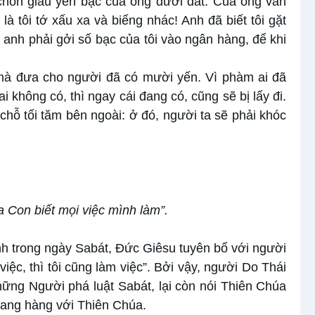
 chôn giấu yến bạc của ông dưới đất. Của ông vẫn
là tôi tớ xấu xa và biếng nhác! Anh đã biết tôi gặt
ý anh phải gởi số bạc của tôi vào ngân hàng, để khi
 mà đưa cho người đã có mười yến. Vì phàm ai đã
i không có, thì ngay cái đang có, cũng sẽ bị lấy đi.
chỗ tối tăm bên ngoài: ở đó, người ta sẽ phải khóc
 Con biết mọi việc mình làm”.
h trong ngày Sabát, Đức Giêsu tuyên bố với người
iệc, thì tôi cũng làm việc”. Bởi vậy, người Do Thái
hững Người phá luật Sabát, lại còn nói Thiên Chúa
ngang hàng với Thiên Chúa.