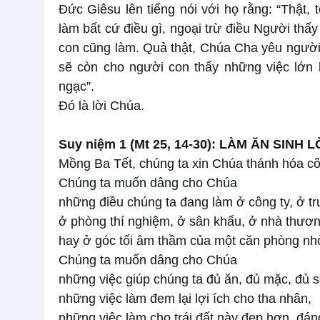
Đức Giêsu lên tiếng nói với họ rằng: “Thật, 
làm bất cứ điều gì, ngoại trừ điều Người thấ
con cũng làm. Quả thật, Chúa Cha yêu người 
sẽ còn cho người con thấy những việc lớn 
ngạc”.
Ðó là lời Chúa.
Suy niệm 1 (
Mt 25, 14-30)
: LÀM ĂN SINH L
Mồng Ba Tết, chúng ta xin Chúa thánh hóa cô
Chúng ta muốn dâng cho Chúa
những điều chúng ta đang làm ở công ty, ở t
ở phòng thí nghiệm, ở sân khấu, ở nhà thươn
hay ở góc tối âm thầm của một căn phòng nh
Chúng ta muốn dâng cho Chúa
những việc giúp chúng ta đủ ăn, đủ mặc, đủ 
những việc làm đem lại lợi ích cho tha nhân,
những việc làm cho trái đất này đẹp hơn, đá