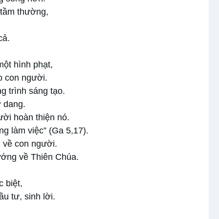
, tầm thường,
 cả.
một hình phạt,
o con người.
g trình sáng tạo.
ở dang.
ời hoàn thiện nó.
ng làm việc” (Ga 5,17).
 về con người.
hướng về Thiên Chúa.
 biệt,
u tư, sinh lời.