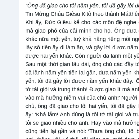
“Ông đã giao cho tôi năm yến, tôi đã gây lời
Tin Mừng Chúa Giêsu Kitô theo thánh Mátthê
Khi ấy, Đức Giêsu kể cho các môn đệ nghe d
mà giao phó của cải mình cho họ. Ông đưa 
khác nữa một yến, tuỳ khả năng riêng mỗi ngư
lấy số tiền ấy đi làm ăn, và gây lời được nă
được hai yến khác. Còn người đã lãnh một yến
Sau một thời gian lâu dài, ông chủ các đầy 
đã lãnh năm yến tiến lại gần, đưa năm yến kh
yến, tôi đã gây lời được năm yến khác đây.’ 
tớ tài giỏi và trung thành! Được giao ít mà an
vào mà hưởng niềm vui của chủ anh!’ Người đã
chủ, ông đã giao cho tôi hai yến, tôi đã gây
ấy: ‘Khá lắm! Anh đúng là tôi tớ tài giỏi và 
tôi sẽ giao nhiều cho anh. Hãy vào mà hưởng
cũng tiến lại gần và nói: ‘Thưa ông chủ, tôi