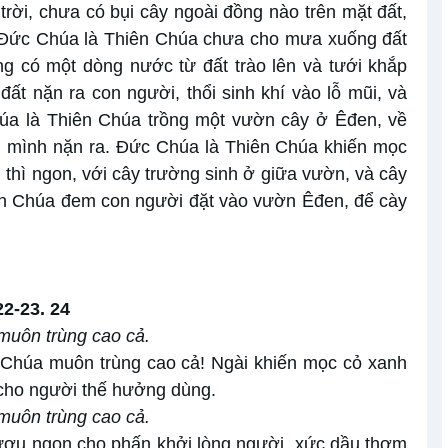
rời, chưa có bụi cây ngoài đồng nào trên mặt đất,
 Đức Chúa là Thiên Chúa chưa cho mưa xuống đất
g có một dòng nước từ đất trào lên và tưới khắp
ất nặn ra con người, thổi sinh khí vào lỗ mũi, và
húa là Thiên Chúa trồng một vườn cây ở Êđen, về
h mình nặn ra. Đức Chúa là Thiên Chúa khiến mọc
ăn thì ngon, với cây trường sinh ở giữa vườn, và cây
iên Chúa đem con người đặt vào vườn Êđen, để cày
22-23. 24
muôn trùng cao cả.
 Chúa muôn trùng cao cả! Ngài khiến mọc cỏ xanh
 cho người thế hưởng dùng.
muôn trùng cao cả.
rượu ngon cho phấn khởi lòng người, xức dầu thơm