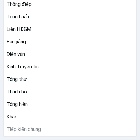
Thông điệp
kiên trì
Tông huấn
Ngày 18.11.2020 - Bài 15:
Đức Maria,
người nữ cầu nguyện
Liên HĐGM
Ngày 25.11.2020 - Bài 16:
Lời cầu
Bài giảng
nguyện của Giáo hội sơ khai
Diễn văn
Ngày 02.12.2020 - Bài 17:
Sự chúc
lành
Kinh Truyền tin
Ngày 09.12.2020 - Bài 18:
Lời cầu
Tông thư
nguyện cầu xin
Thánh bộ
Ngày 16.12.2020 - Bài 19:
Lời cầu
nguyện chuyển cầu
Tông hiến
Ngày 30.12.2020 - Bài 20:
Lời cầu
Khác
nguyện tạ ơn
Tiếp kiến chung
Ngày 13.01.2021 - Bài 21:
Lời cầu
nguyện ngợi khen