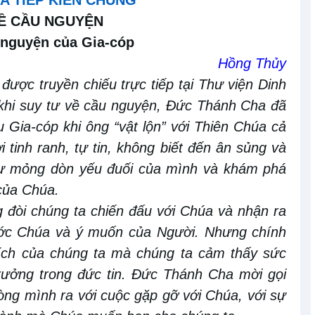
A TIẾP KIẾN CHUNG
VỀ CẦU NGUYỆN
u nguyện của Gia-cóp
Hồng Thủy
g được truyền chiếu trực tiếp tại Thư viện Dinh
khi suy tư về cầu nguyện, Đức Thánh Cha đã
ụ Gia-cóp khi ông “vật lộn” với Thiên Chúa cả
 tinh ranh, tự tin, không biết đến ân sủng và
sự mỏng dòn yếu đuối của mình và khám phá
của Chúa.
 đòi chúng ta chiến đấu với Chúa và nhận ra
ước Chúa và ý muốn của Người. Nhưng chính
tích của chúng ta mà chúng ta cảm thấy sức
rưởng trong đức tin. Đức Thánh Cha mời gọi
òng mình ra với cuộc gặp gỡ với Chúa, với sự