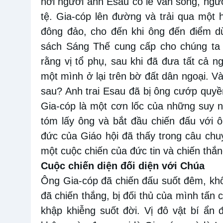
nơi người anh Esau có lẽ vẫn sống, ngườ
tệ. Gia-cóp lên đường và trải qua một 
đông đảo, cho đến khi ông đến điểm dừ
sách Sáng Thế cung cấp cho chúng ta 
rằng vị tổ phụ, sau khi đã đưa tất cả 
một mình ở lại trên bờ đất dân ngoại. V
sau? Anh trai Esau đã bị ông cướp quyề
Gia-cóp là một cơn lốc của những suy ngh
tóm lấy ông và bắt đầu chiến đấu với ôn
đức của Giáo hội đã thấy trong câu ch
một cuộc chiến của đức tin và chiến thắ
Cuộc chiến diện đối diện với Chúa
Ông Gia-cóp đã chiến đấu suốt đêm, khô
đã chiến thắng, bị đối thủ của mình tấn 
khập khiễng suốt đời. Vị đô vật bí ẩn 