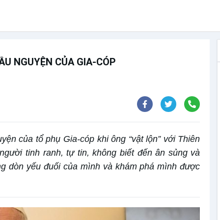
 CẦU NGUYỆN CỦA GIA-CÓP
ện của tổ phụ Gia-cóp khi ông “vật lộn” với Thiên
gười tinh ranh, tự tin, không biết đến ân sủng và
ng dòn yếu đuối của mình và khám phá mình được