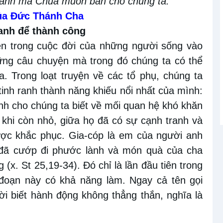
 lành mà Chúa muốn ban cho chúng ta.
của Đức Thánh Cha
ranh để thành công
ện trong cuộc đời của những người sống vào
hững câu chuyện mà trong đó chúng ta có thể
. Trong loạt truyện về các tổ phụ, chúng ta
inh ranh thành năng khiếu nổi nhất của mình:
nh cho chúng ta biết về mối quan hệ khó khăn
 khi còn nhỏ, giữa họ đã có sự cạnh tranh và
ược khắc phục. Gia-cóp là em của người anh
 đã cướp đi phước lành và món quà của cha
(x. St 25,19-34). Đó chỉ là lần đầu tiên trong
 đoạn này có khả năng làm. Ngay cả tên gọi
ời biết hành động không thẳng thắn, nghĩa là