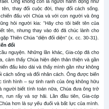
srael. Ông không còn là người hành động như
tên, thay đổi cuộc đời, thay đổi cách sống.
ã chiến đấu với Chúa và với con người và ông
ũng hỏi người kia: "Hãy cho tôi biết tên của
biết tên, nhưng thay vào đó đã chúc lành cho
ặp Thiên Chúa "diện đối diện" (x. cc. 30-31).
iến đổi
 cầu nguyện. Những lần khác, Gia-cóp đã cho
a, cảm thấy Chúa hiện diện thân thiện và gần
hiến đấu kéo dài và thấy mình gần như không
 đổi cách sống và đổi nhân cách. Ông được biến
 tình hình – sự tinh ranh của ông không hữu
à người biết tính toán nữa, Chúa đưa ông trở
n, run rẩy và sợ hãi. Lần đầu tiên, Gia-cóp
 Chúa hơn là sự yếu đuối và bất lực của mình.