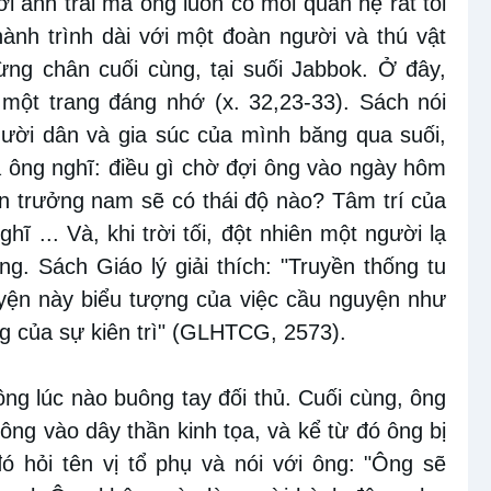
i anh trai mà ông luôn có mối quan hệ rất tồi
hành trình dài với một đoàn người và thú vật
ng chân cuối cùng, tại suối Jabbok. Ở đây,
một trang đáng nhớ (x. 32,23-33). Sách nói
người dân và gia súc của mình băng qua suối,
à ông nghĩ: điều gì chờ đợi ông vào ngày hôm
n trưởng nam sẽ có thái độ nào? Tâm trí của
ĩ ... Và, khi trời tối, đột nhiên một người lạ
g. Sách Giáo lý giải thích: "Truyền thống tu
uyện này biểu tượng của việc cầu nguyện như
ng của sự kiên trì" (GLHTCG, 2573).
ng lúc nào buông tay đối thủ. Cuối cùng, ông
công vào dây thần kinh tọa, và kể từ đó ông bị
đó hỏi tên vị tổ phụ và nói với ông: "Ông sẽ