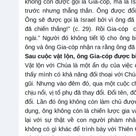
không còn được gọi là Gia-cóp, mà là I
trước nhưng thẳng thắn. Ông được đổi 
Ông sẽ được gọi là Israel bởi vì ông đ
đã chiến thắng!" (c. 29). Rồi Gia-cóp c
ngài." Người đó không tiết lộ cho ông 
ông và ông Gia-cóp nhận ra rằng ông đã g
Sau cuộc vật lộn,
ông Gia-cóp được b
Vật lộn với Chúa là một ẩn dụ của việc
thấy mình có khả năng đối thoại với Chú
gũi. Nhưng vào đêm đó, qua một cuộc c
chịu nổi, vị tổ phụ đã thay đổi. Đổi tên,
đổi. Lần đó ông không còn làm chủ được
dụng, ông không còn là chiến lược gia v
lại với sự thật về con người phàm nhâ
không có gì khác để trình bày với Thiên