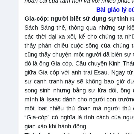
hoán cải của tâm hồn và với nhiều phúc
Bài giáo lý 
Gia-cóp: người biết sử dụng sự tinh 
Sách Sáng thế, thông qua những sự ki
các thời đại xa xôi, kể cho chúng ta n
thấy phản chiếu cuộc sống của chúng ta
cũng thấy chuyện một người đã biến sự t
đó là ông Gia-cóp. Câu chuyện Kinh Thá
giữa Gia-cóp với anh trai Esau. Ngay từ
sự cạnh tranh này sẽ không bao giờ đ
song sinh nhưng bằng sự lừa dối, ông
mình là Isaac dành cho người con trưởng 
một loạt nhiều thủ đoạn mà người thủ
“Gia-cóp” có nghĩa là tính cách của ngư
gian xảo khi hành động.