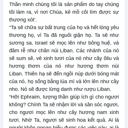
Thần minh chúng tôi là sản phẩm do tay chúng
tôi làm ra, vì nơi Chúa, kẻ mồ côi tìm được sự
thương xót’.
“Ta sẽ chữa sự bất trung của họ và hết lòng yêu
thương họ, vì Ta đã nguôi giận họ. Ta sẽ như
sương sa, Israel sẽ mọc lên như bông huệ, và
đâm rễ như chân núi Liban. Các nhánh của nó
sẽ sum sê, vẻ xinh tươi của nó như cây ôliu và
hương thơm của nó như hương thơm núi
Liban. Thiên hạ sẽ đến ngồi núp dưới bóng mát
của nó, họ sống bằng lúa mì và lớn lên như cây
nho. Nó sẽ được lừng danh như rượu Liban.
“Hỡi Ephraim, tượng thần giúp ích gì cho ngươi
không? Chính Ta sẽ nhậm lời và săn sóc ngươi,
cho ngươi mọc lên như cây hương nam xinh
tươi. Nhờ Ta, ngươi sẽ sinh hoa kết quả. Ai là
người khôn ngoan hiểu được các việc này, ai là