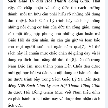
S
ách Giáo Lý của Hội Thánh Công Giáo
. Thật
vậy, để chấp nhận và sống đức tin cách trưởng
thành, mỗi tín hữu cần phải hiểu rõ những nội dung
đức tin
[6]
. Sách Giáo Lý trình bày cách hệ thống
những nội dung cơ bản của đức tin công giáo, cung
cấp một tổng hợp phong phú những giáo huấn mà
Giáo Hội đã đón nhận, ân cần gìn giữ và loan báo
cho mọi người suốt hai ngàn năm qua
[7]
. Vì thế
sách này là chuẩn mực chắc chắn để giảng dạy và là
dụng cụ đích thực nâng đỡ đức tin
[8]
. Do đó trong
Năm Đức Tin, mọi thành phần Dân Chúa đều được
mời gọi học hỏi và đào sâu nội dung cơ bản của đức
tin được trình bày trong Sách Giáo Lý
[9]
. Bản dịch
tiếng Việt
Sách Giáo Lý của Hội Thánh Công Giáo
đã được Hội Đồng Giám Mục Việt Nam hiệu đính
và phát hành từ hai năm nay và được đón nhận cách
tích cực.