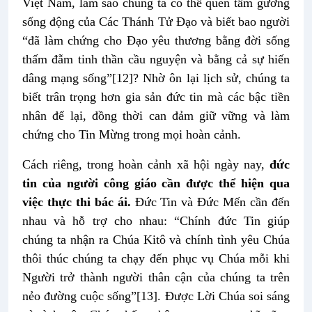
Việt Nam, làm sao chúng ta có thể quên tấm gương
sống động của Các Thánh Tử Đạo và biết bao người
“đã làm chứng cho Đạo yêu thương bằng đời sống
thấm đẫm tinh thần cầu nguyện và bằng cả sự hiến
dâng mạng sống”
[12]
? Nhờ ôn lại lịch sử, chúng ta
biết trân trọng hơn gia sản đức tin mà các bậc tiền
nhân để lại, đồng thời can đảm giữ vững và làm
chứng cho Tin Mừng trong mọi hoàn cảnh.
Cách riêng, trong hoàn cảnh xã hội ngày nay,
đức
tin của người công giáo cần được thể hiện qua
việc thực thi bác ái.
Đức Tin và Đức Mến cần đến
nhau và hỗ trợ cho nhau: “Chính đức Tin giúp
chúng ta nhận ra Chúa Kitô và chính tình yêu Chúa
thôi thúc chúng ta chạy đến phục vụ Chúa mỗi khi
Người trở thành người thân cận của chúng ta trên
nẻo đường cuộc sống”
[13]
. Được Lời Chúa soi sáng