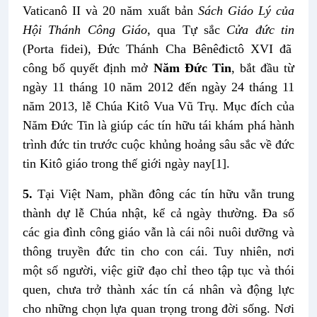
Vaticanô II và 20 năm xuất bản
Sách Giáo Lý của
Hội Thánh Công Giáo
, qua Tự sắc
Cửa đức tin
(Porta fidei), Đức Thánh Cha Bênêđictô XVI đã
công bố quyết định mở
Năm Đức Tin
, bắt đầu từ
ngày 11 tháng 10 năm 2012 đến ngày 24 tháng 11
năm 2013, lễ Chúa Kitô Vua Vũ Trụ. Mục đích của
Năm Đức Tin là giúp các tín hữu tái khám phá hành
trình đức tin trước cuộc khủng hoảng sâu sắc về đức
tin Kitô giáo trong thế giới ngày nay
[1]
.
5.
Tại Việt Nam, phần đông các tín hữu vẫn trung
thành dự lễ Chúa nhật, kể cả ngày thường. Đa số
các gia đình công giáo vẫn là cái nôi nuôi dưỡng và
thông truyền đức tin cho con cái. Tuy nhiên, nơi
một số người, việc giữ đạo chỉ theo tập tục và thói
quen, chưa trở thành xác tín cá nhân và động lực
cho những chọn lựa quan trọng trong đời sống. Nơi