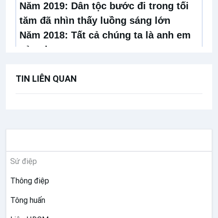
Năm 2019:
Dân tộc bước đi trong tối
tăm đã nhìn thấy luồng sáng lớn
Năm 2018:
Tất cả chúng ta là anh em
của nhau
Năm 2017:
Nhận ra Chúa Giêsu Hài
TIN LIÊN QUAN
Nhi trên gương mặt các trẻ thơ
Năm 2016:
Quyền năng của tình yêu
Năm 2015:
Nơi Thiên Chúa sinh ra,
lòng thương xót nở hoa
Năm 2013:
Vinh danh Thiên Chúa trên
TƯ LIỆU GIÁO HỘI TOÀN CẦU
trời, bình an dưới thế cho người Chúa
Sứ điệp
thương
Đức Bênêđictô XVI
Thông điệp
Năm 2011:
Đức Kitô đã giáng sinh cho
Tông huấn
chúng ta!