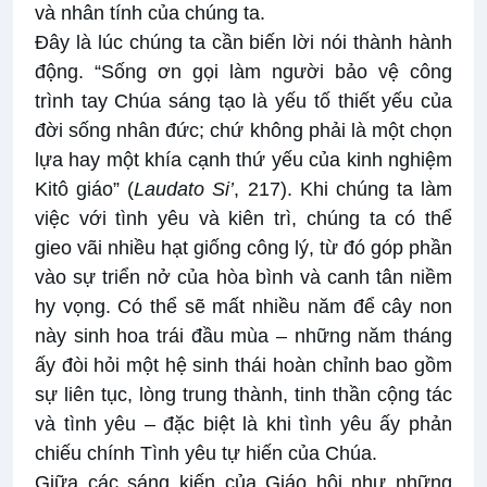
và nhân tính của chúng ta.
Đây là lúc chúng ta cần biến lời nói thành hành
động. “Sống ơn gọi làm người bảo vệ công
trình tay Chúa sáng tạo là yếu tố thiết yếu của
đời sống nhân đức; chứ không phải là một chọn
lựa hay một khía cạnh thứ yếu của kinh nghiệm
Kitô giáo” (
Laudato Si’
, 217). Khi chúng ta làm
việc với tình yêu và kiên trì, chúng ta có thể
gieo vãi nhiều hạt giống công lý, từ đó góp phần
vào sự triển nở của hòa bình và canh tân niềm
hy vọng. Có thể sẽ mất nhiều năm để cây non
này sinh hoa trái đầu mùa – những năm tháng
ấy đòi hỏi một hệ sinh thái hoàn chỉnh bao gồm
sự liên tục, lòng trung thành, tinh thần cộng tác
và tình yêu – đặc biệt là khi tình yêu ấy phản
chiếu chính Tình yêu tự hiến của Chúa.
Giữa các sáng kiến của Giáo hội như những