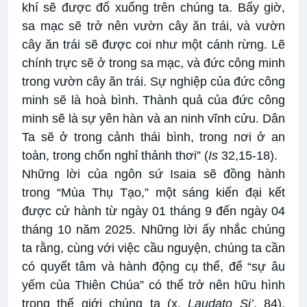
khí sẽ được đổ xuống trên chúng ta. Bấy giờ,
sa mạc sẽ trở nên vườn cây ăn trái, và vườn
cây ăn trái sẽ được coi như một cánh rừng. Lẽ
chính trực sẽ ở trong sa mạc, và đức công minh
trong vườn cây ăn trái. Sự nghiệp của đức công
minh sẽ là hoà bình. Thành quả của đức công
minh sẽ là sự yên hàn và an ninh vĩnh cửu. Dân
Ta sẽ ở trong cảnh thái bình, trong nơi ở an
toàn, trong chốn nghỉ thảnh thơi” (
Is
32,15-18).
Những lời của ngôn sứ Isaia sẽ đồng hành
trong “Mùa Thụ Tạo,” một sáng kiến đại kết
được cử hành từ ngày 01 tháng 9 đến ngày 04
tháng 10 năm 2025. Những lời ấy nhắc chúng
ta rằng, cùng với việc cầu nguyện, chúng ta cần
có quyết tâm và hành động cụ thể, để “sự âu
yếm của Thiên Chúa” có thể trở nên hữu hình
trong thế giới chúng ta (x.
Laudato Si’
, 84).