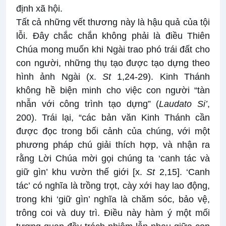
định xã hội.
Tất cả những vết thương này là hậu quả của tội
lỗi. Đây chắc chắn không phải là điều Thiên
Chúa mong muốn khi Ngài trao phó trái đất cho
con người, những thụ tạo được tạo dựng theo
hình ảnh Ngài (x.
St
1,24-29). Kinh Thánh
không hề biện minh cho việc con người “tàn
nhẫn với công trình tạo dựng” (
Laudato Si’
,
200). Trái lại, “các bản văn Kinh Thánh cần
được đọc trong bối cảnh của chúng, với một
phương pháp chú giải thích hợp, và nhận ra
rằng Lời Chúa mời gọi chúng ta ‘canh tác và
giữ gìn’ khu vườn thế giới [x.
St
2,15]. ‘Canh
tác’ có nghĩa là trồng trọt, cày xới hay lao động,
trong khi ‘giữ gìn’ nghĩa là chăm sóc, bảo vệ,
trông coi và duy trì. Điều này hàm ý một mối