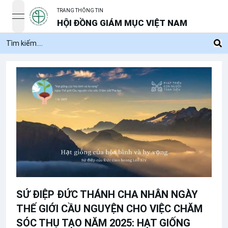
TRANG THÔNG TIN
open navigation menu
HỘI ĐỒNG GIÁM MỤC VIỆT NAM
SỨ ĐIỆP ĐỨC THÁNH CHA NHÂN NGÀY
THẾ GIỚI CẦU NGUYỆN CHO VIỆC CHĂM
SÓC THỤ TẠO NĂM 2025: HẠT GIỐNG