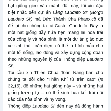
hạt giống gieo vào mảnh đất này, tôi xin đặc
biệt nhắc đến dự án
Làng Laudato Si’
(
Borgo
Laudato Si’)
mà Đức Thánh Cha Phanxicô đã
để lại cho chúng ta tại Castel Gandolfo. Đây là
một hạt giống đầy hứa hẹn mang lại hoa trái
của công lý và hòa bình, là một dự án giáo dục
về sinh thái toàn diện, có thể là hình mẫu cho
một lối sống, lao động và xây dựng cộng đoàn
theo những nguyên lý của Thông điệp
Laudato
Si’.
Tôi cầu xin Thiên Chúa Toàn Năng ban cho
chúng ta dồi dào “Thần Khí từ trên cao” (
Is
32,15), để những hạt giống này – và những hạt
giống tương tự – có thể sinh hoa kết trái dồi
dào của hòa bình và hy vọng.
Thông điệp
Laudato Si’
đến nay đã đồng hành