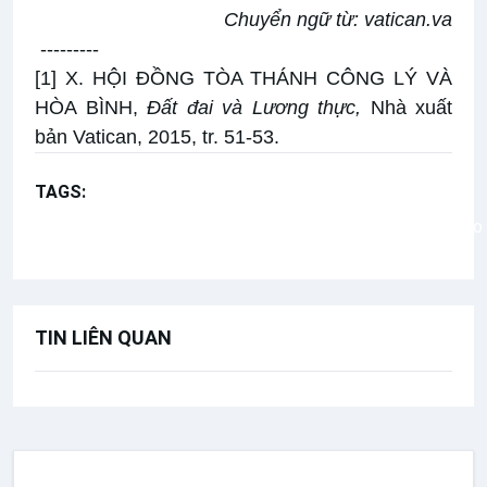
Chuyển ngữ từ:
vatican.va
---------
[1]
X. HỘI ĐỒNG TÒA THÁNH CÔNG LÝ VÀ
HÒA BÌNH,
Đất đai và Lương thực,
Nhà xuất
bản Vatican, 2015, tr. 51-53.
TAGS:
Sứ điệp Đức Thánh Cha
Ngày Thế giới cầu nguyện cho việc bảo vệ công trình tạo
TIN LIÊN QUAN
SỨ VỤ