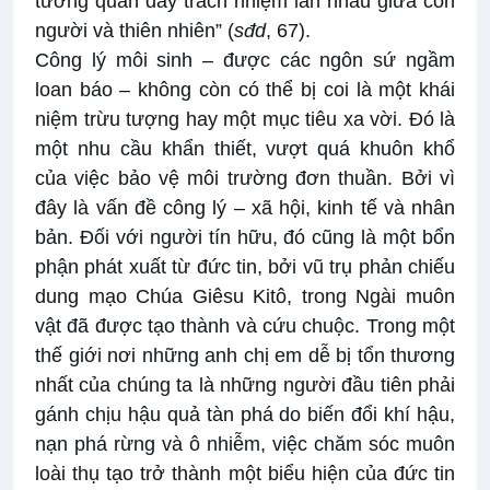
tương quan đầy trách nhiệm lẫn nhau giữa con
người và thiên nhiên” (
sđd
, 67).
Công lý môi sinh – được các ngôn sứ ngầm
loan báo – không còn có thể bị coi là một khái
niệm trừu tượng hay một mục tiêu xa vời. Đó là
một nhu cầu khẩn thiết, vượt quá khuôn khổ
của việc bảo vệ môi trường đơn thuần. Bởi vì
đây là vấn đề công lý – xã hội, kinh tế và nhân
bản. Đối với người tín hữu, đó cũng là một bổn
phận phát xuất từ đức tin, bởi vũ trụ phản chiếu
dung mạo Chúa Giêsu Kitô, trong Ngài muôn
vật đã được tạo thành và cứu chuộc. Trong một
thế giới nơi những anh chị em dễ bị tổn thương
nhất của chúng ta là những người đầu tiên phải
gánh chịu hậu quả tàn phá do biến đổi khí hậu,
nạn phá rừng và ô nhiễm, việc chăm sóc muôn
loài thụ tạo trở thành một biểu hiện của đức tin