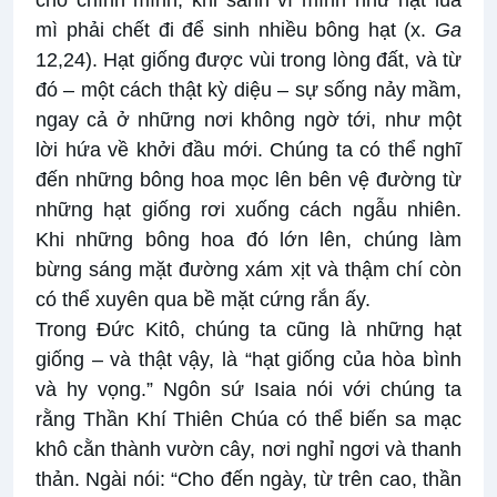
cho chính mình, khi sánh ví mình như hạt lúa
mì phải chết đi để sinh nhiều bông hạt (x.
Ga
12,24). Hạt giống được vùi trong lòng đất, và từ
đó – một cách thật kỳ diệu – sự sống nảy mầm,
ngay cả ở những nơi không ngờ tới, như một
lời hứa về khởi đầu mới. Chúng ta có thể nghĩ
đến những bông hoa mọc lên bên vệ đường từ
những hạt giống rơi xuống cách ngẫu nhiên.
Khi những bông hoa đó lớn lên, chúng làm
bừng sáng mặt đường xám xịt và thậm chí còn
có thể xuyên qua bề mặt cứng rắn ấy.
Trong Đức Kitô, chúng ta cũng là những hạt
giống – và thật vậy, là “hạt giống của hòa bình
và hy vọng.” Ngôn sứ Isaia nói với chúng ta
rằng Thần Khí Thiên Chúa có thể biến sa mạc
khô cằn thành vườn cây, nơi nghỉ ngơi và thanh
thản. Ngài nói: “Cho đến ngày, từ trên cao, thần