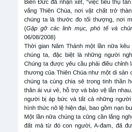
Biển Đức đã nhận xét, “việc tiêu thụ tàn
vắng Thiên Chúa, nơi vật chất trở thàn
chúng ta là thước đo tối thượng, nơi m
(
Gặp gỡ các linh mục, phó tế và chủ
06/08/2008)
Thời gian Năm Thánh một lần nữa kêu 
chúng ta, đặc biệt là những người ng
Chúng ta được yêu cầu phải điều chỉnh 
thương của Thiên Chúa như một di sản c
chúng ta cùng chia sẻ trong tinh thần 
thân ái vui vẻ, hỗ trợ và bảo vệ lẫn nha
người bị áp bức và tất cả những người
hình thức nô lệ hiện đại, bao gồm nạn b
Một lần nữa chúng ta cũng cần lắng ngh
đất mà từ đó con người, A-đam, đã đư