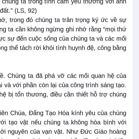
t chúng ta trong tình cảm yêu thương với anh
đất.” (LS, 92)
hớ, trong đó chúng ta trân trọng ký ức về sự
úng ta cần không ngừng ghi nhớ rằng “mọi thứ
hực sự đến cuộc sống của chúng ta và các mối
ng thể tách rời khỏi tình huynh đệ, công bằng
về. Chúng ta đã phá vỡ các mối quan hệ của
 và với phần còn lại của công trình sáng tạo.
 bị tổn thương, điều cần thiết hỗ trợ chúng
Thiên Chúa, Đấng Tạo Hóa kính yêu của chúng
ới tạo vật nếu chúng ta không hòa bình với
hởi nguyên của vạn vật. Như Đức Giáo hoàng