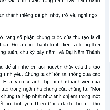
ái đất,
chính xác trong năm này, năm đánh
n thánh thiêng để ghi nhớ, trở về, nghỉ ngơi,
ớ rằng số phận chung cuộc của thụ tạo là đi
úa. Đó là cuộc hành trình diễn ra trong thời
trong tuần, chu kỳ bảy năm, và Đại Năm Thánh
g để ghi nhớ ơn gọi nguyên thủy của thụ tạo
g tình yêu. Chúng ta chỉ tồn tại thông qua các
o Hóa, với các anh chị em như thành viên của
ụ tạo trong ngôi nhà chung của chúng ta. “Mọi
ời chúng ta hiệp nhất như anh chị em trong một
ết bởi tình yêu Thiên Chúa dành cho mỗi thụ