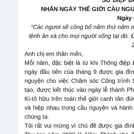
SỨ ĐIỆP 
NHÂN NGÀY THẾ GIỚI CẦU NG
Ngày 
“Các ngươi sẽ công bố năm thứ năm m
lệnh ân xá cho mọi người sống tại đó. Đố
Anh chị em thân mến,
Mỗi năm, đặc biệt là từ khi Thông điệp
ngày đầu tiên của tháng 9 được gia đì
nguyện cho việc Chăm sóc Công trình 
tạo, được kết thúc vào ngày lễ thánh Pha
Ki-tô hữu trên toàn thế giới canh tân đ
và hiệp nhau trong cầu nguyện và hành
chúng ta.
Tôi rất vui mừng vì chủ đề được gia đìn