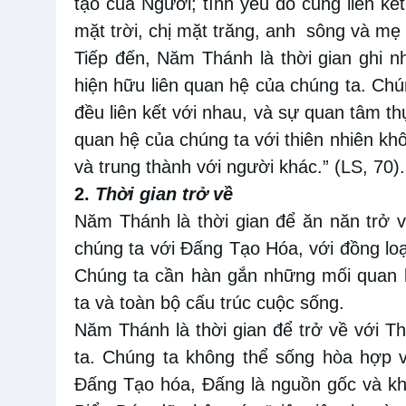
tạo của Người; tình yêu đó cũng liên kế
mặt trời, chị mặt trăng, anh sông và mẹ 
Tiếp đến, Năm Thánh là thời gian ghi n
hiện hữu liên quan hệ của chúng ta. Ch
đều liên kết với nhau, và sự quan tâm t
quan hệ của chúng ta với thiên nhiên khô
và trung thành với người khác.” (LS, 70).
2.
Thời gian trở về
Năm Thánh là thời gian để ăn năn trở 
chúng ta với Đấng Tạo Hóa, với đồng loại
Chúng ta cần hàn gắn những mối quan hệ
ta và toàn bộ cấu trúc cuộc sống.
Năm Thánh là thời gian để trở về với 
ta. Chúng ta không thể sống hòa hợp v
Đấng Tạo hóa, Đấng là nguồn gốc và k