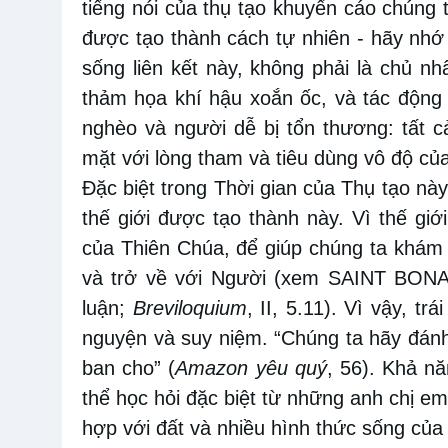
tiếng nói của thụ tạo khuyến cáo chúng t
được tạo thành cách tự nhiên - hãy nhớ
sống liên kết này, không phải là chủ n
thảm họa khí hậu xoắn ốc, và tác động 
nghèo và người dễ bị tổn thương: tất cả
mặt với lòng tham và tiêu dùng vô độ củ
Đặc biệt trong Thời gian của Thụ tạo này
thế giới được tạo thành này. Vì thế gi
của Thiên Chúa, để giúp chúng ta khám 
và trở về với Người (xem SAINT BONAVE
luận;
Breviloquium
, II, 5.11). Vì vậy, t
nguyện và suy niệm. “Chúng ta hãy đá
ban cho” (
Amazon yêu quý
, 56). Khả n
thể học hỏi đặc biệt từ những anh chị e
hợp với đất và nhiều hình thức sống của