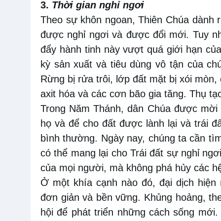
3.
Thời gian nghỉ ngơi
Theo sự khôn ngoan, Thiên Chúa dành r
được nghỉ ngơi và được đổi mới. Tuy n
đẩy hành tinh này vượt quá giới hạn của
kỳ sản xuất và tiêu dùng vô tận của chú
Rừng bị rửa trôi, lớp đất mặt bị xói mòn
axit hóa và các cơn bão gia tăng. Thụ tạo
Trong Năm Thánh, dân Chúa được mời n
họ và để cho đất được lành lại và trái đấ
bình thường. Ngày nay, chúng ta cần t
có thể mang lại cho Trái đất sự nghỉ n
của mọi người, mà không phá hủy các hệ 
Ở một khía cạnh nào đó, đại dịch hiện 
đơn giản và bền vững. Khủng hoảng, th
hội để phát triển những cách sống mới. 