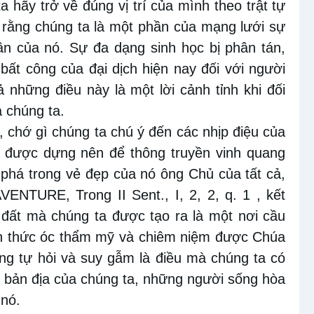
a hãy trở về đúng vị trí của mình theo trật tự
 rằng chúng ta là một phần của mạng lưới sự
hân của nó. Sự đa dạng sinh học bị phân tán,
bất công của đại dịch hiện nay đối với người
 những điều này là một lời cảnh tỉnh khi đối
a chúng ta.
, chớ gì chúng ta chú ý đến các nhịp điệu của
ới được dựng nên để thông truyền vinh quang
phá trong vẻ đẹp của nó ông Chủ của tất cả,
NTURE, Trong II Sent., I, 2, 2, q. 1 , kết
rái đất mà chúng ta được tạo ra là một nơi cầu
nh thức óc thẩm mỹ và chiêm niệm được Chúa
ăng tự hỏi và suy gẫm là điều mà chúng ta có
m bản địa của chúng ta, những người sống hòa
 nó.