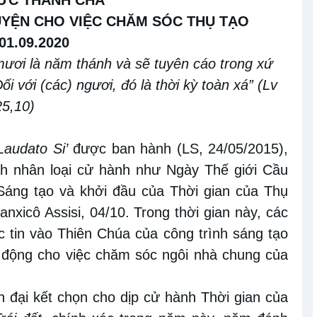
ĐỨC THÁNH CHA
UYỆN CHO VIỆC CHĂM SÓC THỤ TẠO
01.09.2020
ươi là năm thánh và sẽ tuyên cáo trong xứ
i với (các) ngươi, đó là thời kỳ toàn xá” (Lv
25,10)
Laudato Si’
được ban hành (LS, 24/05/2015),
nh nhân loại cử hành như Ngày Thế giới Cầu
Sáng tạo và khởi đầu của Thời gian của Thụ
nxicô Assisi, 04/10. Trong thời gian này, các
ức tin vào Thiên Chúa của công trình sáng tạo
 động cho việc chăm sóc ngôi nhà chung của
h đại kết chọn cho dịp cử hành Thời gian của