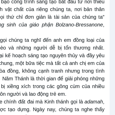
 bạo công trình sáng tạo bắt đầu từ nơi thiếu
h vật chất của riêng chúng ta, nơi bản thân
ọi thứ chỉ đơn giản là tài sản của chúng ta”
ng sinh của giáo phận Bolzano-Bressanone
,
gọi chúng ta nghĩ đến anh em đồng loại của
hèo và những người dễ bị tổn thương nhất.
lại kế hoạch sáng tạo nguyên thủy và đầy yêu
hung, một bữa tiệc mà tất cả anh chị em của
hòa đồng, không cạnh tranh nhưng trong tình
u. Năm Thánh là thời gian để giải phóng những
 bị xiềng xích trong các gông cùm của nhiều
uôn người và lao động trẻ em.
e chính đất đai mà Kinh thánh gọi là
adamah
,
ợc tạo dựng. Ngày nay, chúng ta nghe thấy