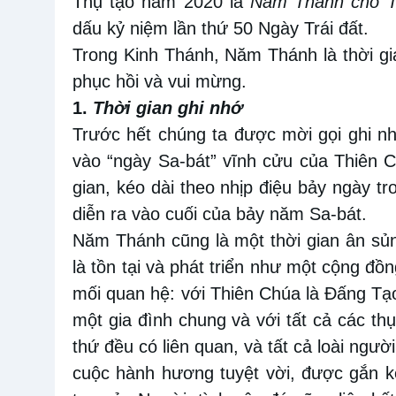
Thụ tạo năm 2020 là
Năm Thánh cho Tr
dấu kỷ niệm lần thứ 50 Ngày Trái đất.
Trong Kinh Thánh, Năm Thánh là thời gia
phục hồi và vui mừng.
1.
Thời gian ghi nhớ
Trước hết chúng ta được mời gọi ghi nh
vào “ngày Sa-bát” vĩnh cửu của Thiên Ch
gian, kéo dài theo nhịp điệu bảy ngày 
diễn ra vào cuối của bảy năm Sa-bát.
Năm Thánh cũng là một thời gian ân sủn
là tồn tại và phát triển như một cộng đồn
mối quan hệ: với Thiên Chúa là Đấng Tạ
một gia đình chung và với tất cả các th
thứ đều có liên quan, và tất cả loài ngư
cuộc hành hương tuyệt vời, được gắn k