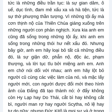
tức là những điều trần tục: là sự gian dâm, ô
uế, dục tình, đam mê xấu xa và hà tiện, tức là
sự thờ phượng thần tượng. Vì những tội ấy mà
cơn thịnh nộ của Thiên Chúa giáng xuống trên
những người con phản nghịch. Xưa kia anh em
cũng đã sống trong những tội ấy, khi anh em
sống trong những thói hư nết xấu đó. Nhưng
bây giờ, anh em hãy loại bỏ tất cả những điều
đó, là sự giận dữ, phẫn nộ, độc ác, phạm
thượng, và lời tục tĩu bởi miệng anh em. Anh
em chớ nói dối với nhau; anh em hãy lột bỏ
người cũ cùng các việc làm của nó, và mặc lấy
người mới, con người được đổi mới theo hình
ảnh của Ðấng đã tạo thành nó: ở đấy không
còn Hy Lạp hay Do Thái, cắt bì hay không cắt
bì, người man rợ hay người Scytha, nô lệ hay
tự do nữa; nhưng Ðức Kitô là mọi sự và ở trong