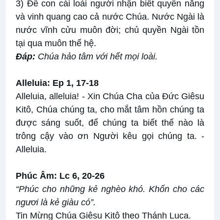
3) Ðể con cái loài người nhận biết quyền năng
và vinh quang cao cả nước Chúa. Nước Ngài là
nước vĩnh cửu muôn đời; chủ quyền Ngài tồn
tại qua muôn thế hệ.
Ðáp:
Chúa hảo tâm với hết mọi loài.
Alleluia: Ep 1, 17-18
Alleluia, alleluia! - Xin Chúa Cha của Ðức Giêsu
Kitô, Chúa chúng ta, cho mắt tâm hồn chúng ta
được sáng suốt, để chúng ta biết thế nào là
trông cậy vào ơn Người kêu gọi chúng ta. -
Alleluia.
Phúc Âm: Lc 6, 20-26
“Phúc cho những kẻ nghèo khó. Khốn cho các
ngươi là kẻ giàu có”.
Tin Mừng Chúa Giêsu Kitô theo Thánh Luca.