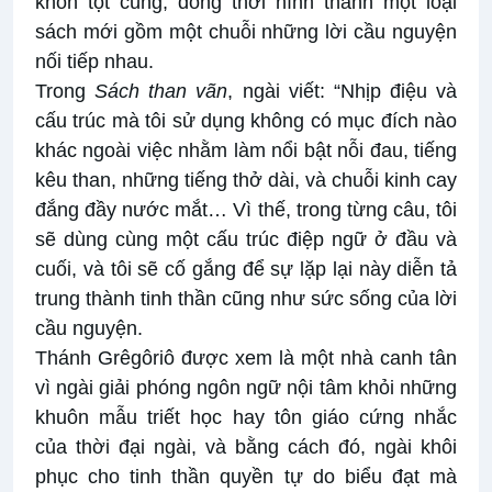
khốn tột cùng, đồng thời hình thành một loại
sách mới gồm một chuỗi những lời cầu nguyện
nối tiếp nhau.
Trong
Sách than vãn
, ngài viết: “Nhịp điệu và
cấu trúc mà tôi sử dụng không có mục đích nào
khác ngoài việc nhằm làm nổi bật nỗi đau, tiếng
kêu than, những tiếng thở dài, và chuỗi kinh cay
đắng đầy nước mắt… Vì thế, trong từng câu, tôi
sẽ dùng cùng một cấu trúc điệp ngữ ở đầu và
cuối, và tôi sẽ cố gắng để sự lặp lại này diễn tả
trung thành tinh thần cũng như sức sống của lời
cầu nguyện.
Thánh Grêgôriô được xem là một nhà canh tân
vì ngài giải phóng ngôn ngữ nội tâm khỏi những
khuôn mẫu triết học hay tôn giáo cứng nhắc
của thời đại ngài, và bằng cách đó, ngài khôi
phục cho tinh thần quyền tự do biểu đạt mà