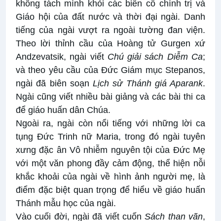
không tách mình khỏi các biến cố chính trị và
Giáo hội của đất nước và thời đại ngài. Danh
tiếng của ngài vượt ra ngoài tường đan viện.
Theo lời thỉnh cầu của Hoàng tử Gurgen xứ
Andzevatsik, ngài viết
Chú giải sách Diễm Ca
;
và theo yêu cầu của Đức Giám mục Stepanos,
ngài đã biên soạn
Lịch sử Thánh giá Aparank
.
Ngài cũng viết nhiều bài giảng và các bài thi ca
để giáo huấn dân Chúa.
Ngoài ra, ngài còn nổi tiếng với những lời ca
tụng Đức Trinh nữ Maria, trong đó ngài tuyên
xưng đặc ân Vô nhiễm nguyên tội của Đức Mẹ
với một văn phong đầy cảm động, thể hiện nỗi
khắc khoải của ngài về hình ảnh người mẹ, là
điểm đặc biệt quan trọng để hiểu về giáo huấn
Thánh mẫu học của ngài.
Vào cuối đời, ngài đã viết cuốn
Sách than vãn
,