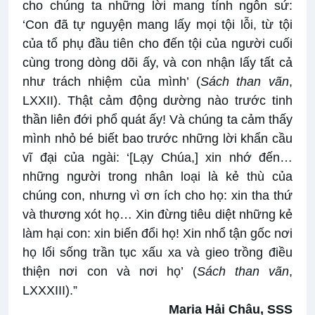
cho chúng ta những lời mang tính ngôn sứ:
‘Con đã tự nguyện mang lấy mọi tội lỗi, từ tội
của tổ phụ đầu tiên cho đến tội của người cuối
cùng trong dòng dõi ấy, và con nhận lấy tất cả
như trách nhiệm của mình’ (
Sách than vãn
,
LXXII). Thật cảm động dường nào trước tinh
thần liên đới phổ quát ấy! Và chúng ta cảm thấy
mình nhỏ bé biết bao trước những lời khẩn cầu
vĩ đại của ngài: ‘[Lạy Chúa,] xin nhớ đến…
những người trong nhân loại là kẻ thù của
chúng con, nhưng vì ơn ích cho họ: xin tha thứ
và thương xót họ… Xin đừng tiêu diệt những kẻ
làm hại con: xin biến đổi họ! Xin nhổ tận gốc nơi
họ lối sống trần tục xấu xa và gieo trồng điều
thiện nơi con và nơi họ’ (
Sách than vãn
,
LXXXIII).”
Maria Hải Châu, SSS