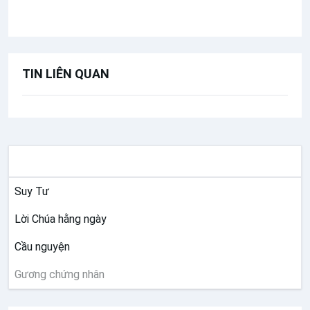
Thánh Grêgôriô Naracensiô
TIN LIÊN QUAN
SUY NIỆM
Suy Tư
Lời Chúa hằng ngày
Cầu nguyện
Gương chứng nhân