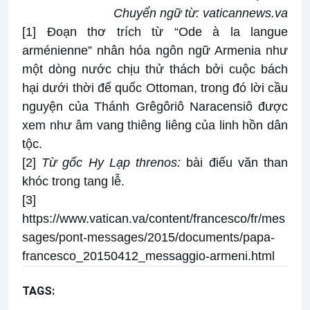
Chuyển ngữ từ:
vaticannews.va
[1]
Đoạn thơ trích từ “Ode à la langue
arménienne” nhân hóa ngôn ngữ Armenia như
một dòng nước chịu thử thách bởi cuộc bách
hại dưới thời đế quốc Ottoman, trong đó lời cầu
nguyện của Thánh Grêgôriô Naracensiô được
xem như âm vang thiêng liêng của linh hồn dân
tộc.
[2]
Từ gốc Hy Lạp
threnos:
bài điếu văn than
khóc trong tang lễ.
[3]
https://www.vatican.va/content/francesco/fr/mes
sages/pont-messages/2015/documents/papa-
francesco_20150412_messaggio-armeni.html
TAGS:
Gương Chứng Nhân
Phụng vụ chư thánh