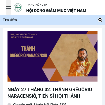
TRANG THÔNG TIN
open navigation menu
HỘI ĐỒNG GIÁM MỤC VIỆT NAM
NGÀY 27 THÁNG 02: THÁNH GRÊGÔRIÔ
NARACENSIÔ, TIẾN SĨ HỘI THÁNH
Chuyển ngữ: Maria Hải Châu, SSS