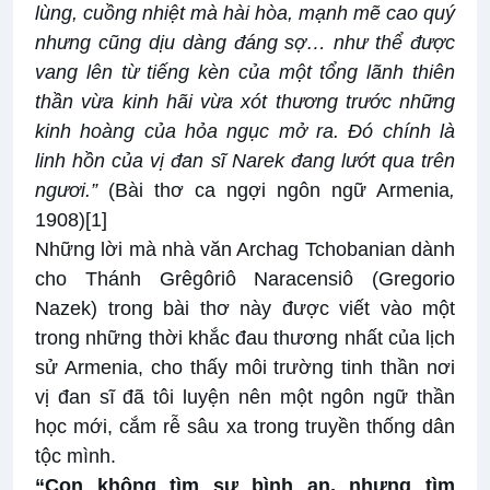
lùng, cuồng nhiệt mà hài hòa, mạnh mẽ cao quý
nhưng cũng dịu dàng đáng sợ… như thể được
vang lên từ tiếng kèn của một tổng lãnh thiên
thần vừa kinh hãi vừa xót thương trước những
kinh hoàng của hỏa ngục mở ra. Đó chính là
linh hồn của vị đan sĩ Narek đang lướt qua trên
ngươi.”
(Bài thơ ca ngợi ngôn ngữ Armenia
,
1908)
[1]
Những lời mà nhà văn Archag Tchobanian dành
cho Thánh Grêgôriô Naracensiô (Gregorio
Nazek) trong bài thơ này được viết vào một
trong những thời khắc đau thương nhất của lịch
sử Armenia, cho thấy môi trường tinh thần nơi
vị đan sĩ đã tôi luyện nên một ngôn ngữ thần
học mới, cắm rễ sâu xa trong truyền thống dân
tộc mình.
“Con không tìm sự bình an, nhưng tìm