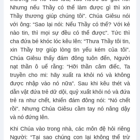
Nhưng nếu Thầy có thể làm được gì thì xin
Thầy thương giúp chúng tôi”. Chúa Giêsu nói
với ông: “Sao lại nói: Nếu Thầy có thể? Với kẻ
nào tin, thì mọi sự đều có thể được”. Tức thì
cha đứa bé khóc lóc kêu lên: “Thưa Thầy tôi tin,
xin Thầy trợ giúp lòng tin yếu kém của tôi”.
Chúa Giêsu thấy đám đông tuôn đến, Người
nạt thần ô uế rằng: “Hỡi thần câm điếc, Ta
truyền cho mi: hãy xuất ra khỏi nó và không
được nhập vào nó nữa”. Sau khi kêu thét và
dằn vật đứa trẻ dữ dội, quỷ xuất khỏi nó và đứa
trẻ ra như chết, khiến đám đông nói: “Nó chết
rồi”. Nhưng Chúa Giêsu cầm tay nó nâng dậy
và nó đứng lên.
Khi Chúa vào trong nhà, các môn đệ hỏi riêng
Người: “Tại sao chúng con lại không thể trừ