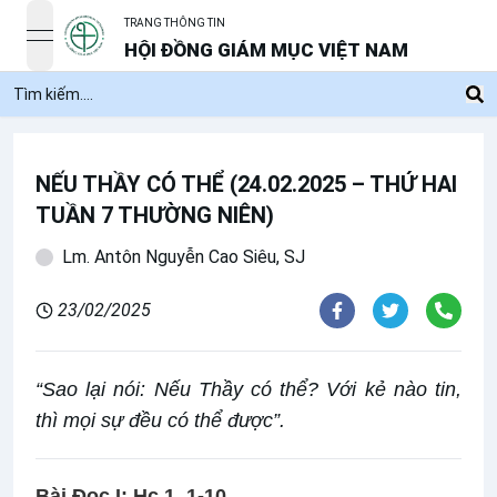
TRANG THÔNG TIN
open navigation menu
HỘI ĐỒNG GIÁM MỤC VIỆT NAM
NẾU THẦY CÓ THỂ (24.02.2025 – THỨ HAI
TUẦN 7 THƯỜNG NIÊN)
Lm. Antôn Nguyễn Cao Siêu, SJ
23/02/2025
“Sao lại nói: Nếu Thầy có thể? Với kẻ nào tin,
thì mọi sự đều có thể được”.
Bài Đọc I:
Hc
1, 1-10