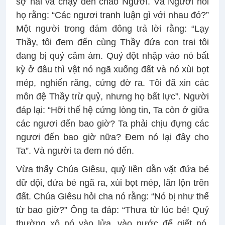
sợ hãi và chạy đến chào Người. Và Người hỏi
họ rằng: “Các ngươi tranh luận gì với nhau đó?”
Một người trong đám đông trả lời rằng: “Lạy
Thầy, tôi đem đến cùng Thầy đứa con trai tôi
đang bị quỷ câm ám. Quỷ đột nhập vào nó bất
kỳ ở đâu thì vật nó ngã xuống đất và nó xùi bọt
mép, nghiến răng, cứng đờ ra. Tôi đã xin các
môn đệ Thầy trừ quỷ, nhưng họ bất lực”. Người
đáp lại: “Hỡi thế hệ cứng lòng tin, Ta còn ở giữa
các ngươi đến bao giờ? Ta phải chịu đựng các
ngươi đến bao giờ nữa? Đem nó lại đây cho
Ta”. Và người ta đem nó đến.
Vừa thấy Chúa Giêsu, quỷ liền dằn vặt đứa bé
dữ dội, đứa bé ngã ra, xùi bọt mép, lăn lộn trên
đất. Chúa Giêsu hỏi cha nó rằng: “Nó bị như thế
từ bao giờ?” Ông ta đáp: “Thưa từ lúc bé! Quỷ
thường xô nó vào lửa, vào nước để giết nó.