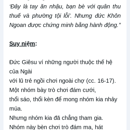
‘Ðây là tay ăn nhậu, bạn bè với quân thu
thuế và phường tội lỗi’. Nhưng đức Khôn
Ngoan được chứng minh bằng hành động.”
Suy ni
ệ
m
:
Đức Giêsu ví những người thuộc thế hệ
của Ngài
với lũ trẻ ngồi chơi ngoài chợ (cc. 16-17).
Một nhóm bày trò chơi đám cưới,
thổi sáo, thổi kèn để mong nhóm kia nhảy
múa.
Nhưng nhóm kia đã chẳng tham gia.
Nhóm này bèn chơi trò đám ma, hát