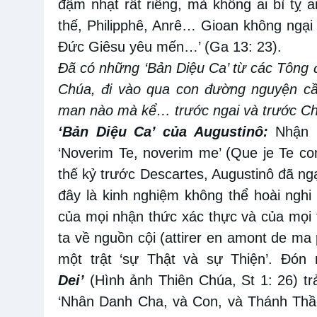
đậm nhạt rất riêng, mà không ai bì tỵ a
thế, Philipphê, Anrê… Gioan không ngại
Đức Giêsu yêu mến…’ (Ga 13: 23).
Đã có những ‘Bản Diệu Ca’ từ các Tông 
Chúa, đi vào qua con đường nguyện cầu
man nào mà kể… trước ngai và trước Chi
‘Bản Diệu Ca’ của Augustinô:
Nhận b
‘Noverim Te, noverim me’ (Que je Te co
thế kỷ trước Descartes, Augustinô đã ngạ
đây là kinh nghiệm không thể hoài nghi 
của mọi nhận thức xác thực và của mọi t
ta về nguồn cội (attirer en amont de m
một trật ‘sự Thật và sự Thiện’. Đón
Dei’
(Hình ảnh Thiên Chúa, St 1: 26) tr
‘Nhân Danh Cha, và Con, và Thánh Thần’