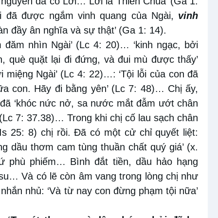
i nguyên đã có Lời… Lời là Thiên Chúa’ (Ga 1:
ôi đã được ngắm vinh quang của Ngài,
vinh
àn đầy ân nghĩa và sự thật’ (Ga 1: 14).
 đăm nhìn Ngài’ (Lc 4: 20)… ‘kinh ngạc, bởi
, què quặt lại đi đứng, và đui mù được thấy’
i miệng Ngài’ (Lc 4: 22)…: ‘Tội lỗi của con đã
a con. Hãy đi bằng yên’ (Lc 7: 48)… Chị ấy,
hị đã ‘khóc nức nở, sa nước mắt đẫm ướt chân
 (Lc 7: 37.38)… Trong khi chị cố lau sạch chân
 25: 8) chị rồi. Đã có một cử chỉ quyết liệt:
ng dầu thơm cam tùng thuần chất quý giá’ (x.
 phù phiếm… Bình đắt tiền, dầu hảo hạng
su… Và có lẽ còn âm vang trong lòng chị như
n nhắn nhủ: ‘Và từ nay con đừng phạm tội nữa’