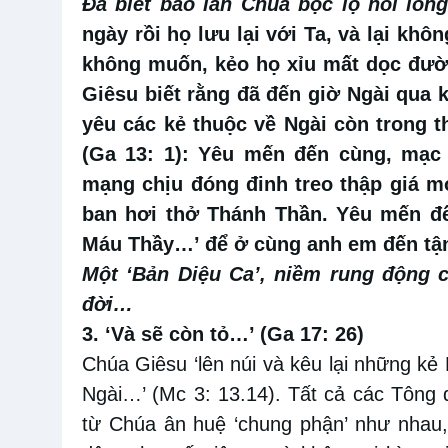
Đã biết bao lần Chúa bộc lộ nỗi lòng
ngày rồi họ lưu lại với Ta, và lại khôn
không muốn, kẻo họ xỉu mất dọc đườn
Giêsu biết rằng đã đến giờ Ngài qua 
yêu các kẻ thuộc về Ngài còn trong t
(Ga 13: 1): Yêu mến đến cùng, mạc
mạng chịu đóng đinh treo thập giá m
ban hơi thở Thánh Thần. Yêu mến đế
Máu Thầy…’ để ở cùng anh em đến tậ
Một ‘Bản Diệu Ca’, niềm rung động c
đời…
3. ‘Và sẽ còn tỏ…’ (Ga 17: 26)
Chúa Giêsu ‘lên núi và kêu lại những k
Ngài…’ (Mc 3: 13.14). Tất cả các Tông
từ Chúa ân huệ ‘chung phận’ như nhau,