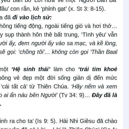
u’ con rắn, kẻ ‘phỉnh gạt’ (x. St 3: 8-15).
úa đã
đi vào lịch sử:
ông tiếng động, ngoài tiếng gió và hơi thở…
y sụp thành hôn thê bất trung, ‘Tình yêu’ vẫn
ười ấy, đem người ấy vào sa mạc, và kề lòng,
sẽ gọi:
‘
chồng tôi’… không còn gọi ‘Thần Baal
 một
‘Hệ sinh thái’
làm cho
‘trái tim khoẻ
ng vẻ đẹp một đời sống giản dị đến mức
‘cái tất cả’ từ Thiên Chúa.
‘Hãy nếm và xem
o ai ẩn náu bên Người’
(Tv 34: 9)…
Đây đã là
…
nh ra cho ta’ (Is 9: 5). Hài Nhi Giêsu đã chào