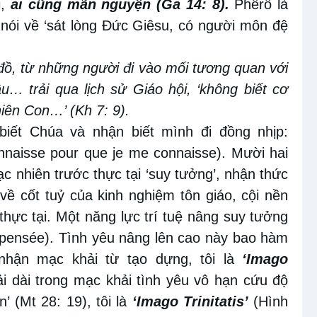
i,
ai cũng mãn nguyện (Ga 14: 8).
Phêrô là
 nói về ‘sát lòng Đức Giêsu, có người môn đệ
đồ, từ những người đi vào mối tương quan với
… trải qua lịch sử Giáo hội, ‘không biết cơ
ên Con…’ (Kh 7: 9).
iết Chúa và nhận biết mình đi đồng nhịp:
nnaisse pour que je me connaisse). Mười hai
c nhiên trước thực tại ‘suy tưởng’, nhận thức
về cốt tuỷ của kinh nghiệm tôn giáo, cội nền
hực tại. Một năng lực trí tuệ nâng suy tưởng
a pensée). Tình yêu nâng lên cao này bao hàm
 nhận mạc khải từ tạo dựng, tôi là
‘Imago
ải dài trong mạc khải tình yêu vô hạn cứu độ
 (Mt 28: 19), tôi là
‘Imago Trinitatis’
(Hình