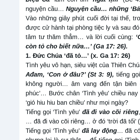
nguyện cầu…
Nguyện cầu… những ‘Bả
Vào những giây phút cuối đời tại thế, t
được cử hành tại phòng tiệc ly và sau đ
tâm tư thăm thẳm… và lời cuối cùng:
‘
còn tỏ cho biết nữa…’ (Ga 17: 26).
1. Đức Chúa ‘đã tỏ…’ (x. Ga 17: 26)
Tình yêu vô hạn, siêu việt của Thiên C
Ađam, ‘Con ở đâu?’ (St 3: 9),
tiếng gọi
không người… âm vang đến tận biên c
phúc’… Bước chân ‘Tình yêu’ chiều nay t
‘gió hiu hiu ban chiều’ như mọi ngày?
Tiếng gọi ‘Tình yêu’
đã đi vào cõi riêng
… đã đi vào cõi riêng… ở đó ‘trời đã tối’
Tiếng gọi ‘Tình yêu’
đã lay động
… đã có 
nhưng lại là sự thật… để tiếng gọi ‘Tìn