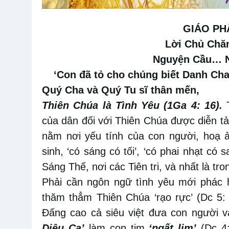
GIÁO PH
Lời Chủ Chăn
Nguyện Cầu… N
‘Con đã tỏ cho chúng biết Danh Cha
Quý Cha và Quý Tu sĩ thân mến,
Thiên Chúa là Tình Yêu (1Ga 4: 16).
T
của dân đối với Thiên Chúa được diễn t
nằm nơi yếu tính của con người, hoạ ả
sinh, ‘có sáng có tối’, ‘có phai nhạt có
Sáng Thế, nơi các Tiên tri, và nhất là tr
Phải cần ngôn ngữ tình yêu mới phác 
thăm thẳm Thiên Chúa ‘rạo rực’ (Dc 5: 
Đấng cao cả siêu việt đưa con người v
Diệu Ca’
làm con tim
‘ngất lịm’
(Dc 4: