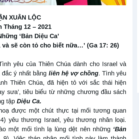
ẬN XUÂN LỘC
 Tháng 12 – 2021
hững ‘Bản Diệu Ca’
 và sẽ còn tỏ cho biết nữa…’ (Ga 17: 26)
ình yêu của Thiên Chúa dành cho Israel và
ả đắc ý nhất bằng
liên hệ vợ chồng
. Tình yêu
nh Thiên Chúa, đã hiện tỏ với sắc thái hiện
 say sưa’, tiêu biểu từ những chương đầu sách
ong tập
Diệu Ca.
hoạ được một chút thực tại mối tương quan
4) yêu thương Israel, yêu thương nhân loại.
ào một mối tình lạ lùng dệt nên những
‘Bản
 9). Việc tháp nhập mối tình này làm thành