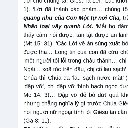
đời cho chúng ta. Giêsu là Lời. ‘Lúc khở
1). ‘Lời đã thành xác phàm… chúng t
quang như của Con Một tự nơi Cha,
tr
Nhân loại vây quanh Lời.
‘Mắt họ đăm
thấy câm nói được, tàn tật được an lành
(Mt 15: 31). ‘Các Lời về ân sủng xuất bở
được tha… Lòng tin của con đã cứu chữ
‘một người tội lỗi trong châu thành… c
Ngài… xoã tóc trên đầu, chị cố lau sạch’
Chúa thì Chúa đã ‘lau sạch nước mắt’ (Is
‘đập vỡ’, chị đập vỡ ‘bình bạch ngọc đự
Mc 14: 3)… Đập vỡ để bỏ dứt quá khứ
nhưng chẳng nghĩa lý gì trước Chúa Giê
nơi người nữ ngoại tình lời Giêsu ân cầ
(Ga 8: 11).