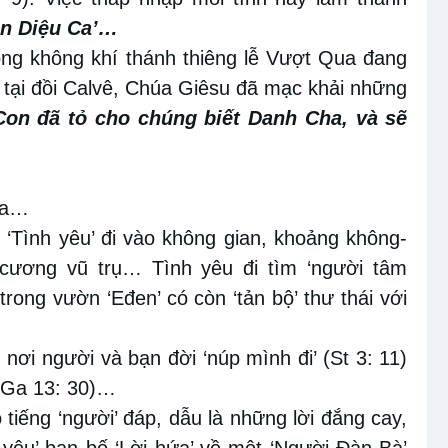
n Diệu Ca’…
rong không khí thánh thiêng lễ Vượt Qua đang
ó tại đồi Calvê, Chúa Giêsu đã mạc khải những
Con đã tỏ cho chúng biết Danh Cha, và sẽ
húa…
 ‘Tình yêu’ đi vào không gian, khoảng không-
ương vũ trụ… Tình yêu đi tìm ‘người tâm
rong vườn ‘Eđen’ có còn ‘tản bộ’ thư thái với
, nơi người và bạn đời ‘núp mình đi’ (St 3: 11)
 (Ga 13: 30)…
tiếng ‘người’ đáp, dẫu là những lời đắng cay,
h yêu’ ban bố ‘Lời hứa’ về một ‘Người Đàn Bà’