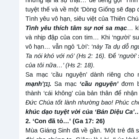
tuyệt thế và về một ‘Dòng Giống sẽ đạp đầ
Tình yêu vô hạn, siêu việt của Thiên Ch
Tình yêu thích tâm sự nơi sa mạc
… kh
và nhịp đập của con tim… Khi ‘người’ su
vô hạn… vẫn ngỏ ‘Lời’: ‘
này Ta dụ dỗ ng
Ta nói khó với nó’ (Hs 2: 16).
Để ‘
người’ 
của tôi nữa…’ (Hs 2: 18).
Sa mạc ‘cầu nguyện’ dành riêng cho
mạnh’
.
Sa mạc
‘cầu nguyện’
đơm bô
[1]
thành ‘cái không’ của bản thân để nhận 
Đức Chúa tốt lành nhường bao! Phúc ch
khúc dạo tuyệt vời của ‘Bản Diệu Ca’
2. ‘Con đã tỏ…’ (Ga 17: 26)
Mùa Giáng Sinh đã về gần. ‘Một trẻ đã si