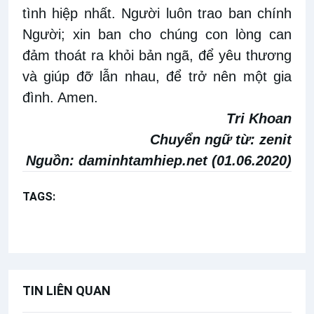
tình hiệp nhất. Người luôn trao ban chính
Người; xin ban cho chúng con lòng can
đảm thoát ra khỏi bản ngã, để yêu thương
và giúp đỡ lẫn nhau, để trở nên một gia
đình. Amen.
Tri Khoan
Chuyển ngữ từ:
zenit
Nguồn:
daminhtamhiep.net (01.06.2020)
TAGS:
Bài giảng Đức Thánh Cha
Ga 20,19-23
Lễ Chúa Thánh Thần Hiện xuống năm A
TIN LIÊN QUAN