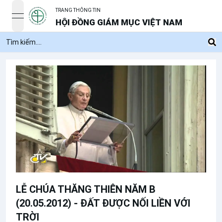
TRANG THÔNG TIN
open navigation menu
HỘI ĐỒNG GIÁM MỤC VIỆT NAM
LỄ CHÚA THĂNG THIÊN NĂM B
(20.05.2012) - ĐẤT ĐƯỢC NỐI LIỀN VỚI
TRỜI