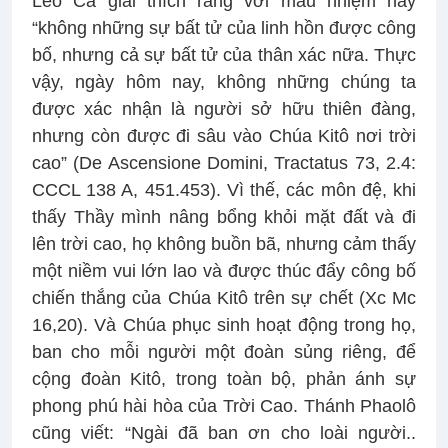
Lêô Cả giải thích rằng với mầu nhiệm này
“không những sự bất tử của linh hồn được công
bố, nhưng cả sự bất tử của thân xác nữa. Thực
vậy, ngày hôm nay, không những chúng ta
được xác nhận là người sở hữu thiên đàng,
nhưng còn được đi sâu vào Chúa Kitô nơi trời
cao” (De Ascensione Domini, Tractatus 73, 2.4:
CCCL 138 A, 451.453). Vì thế, các môn đệ, khi
thấy Thầy mình nâng bổng khỏi mặt đất và đi
lên trời cao, họ không buồn bã, nhưng cảm thấy
một niềm vui lớn lao và được thúc đẩy công bố
chiến thắng của Chúa Kitô trên sự chết (Xc Mc
16,20). Và Chúa phục sinh hoạt động trong họ,
ban cho mỗi người một đoàn sủng riêng, để
cộng đoàn Kitô, trong toàn bộ, phản ánh sự
phong phú hài hòa của Trời Cao. Thánh Phaolô
cũng viết: “Ngài đã ban ơn cho loài người..