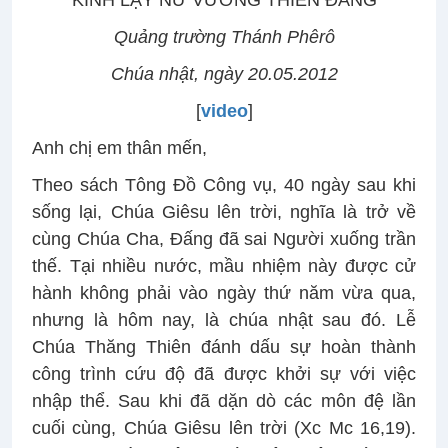
KINH LẠY NỮ VƯƠNG THIÊN ĐÀNG
Quảng trường Thánh Phêrô
Chúa nhật, ngày 20.05.2012
[
video
]
Anh chị em thân mến,
Theo sách Tông Đồ Công vụ, 40 ngày sau khi
sống lại, Chúa Giêsu lên trời, nghĩa là trở về
cùng Chúa Cha, Đấng đã sai Người xuống trần
thế. Tại nhiều nước, mầu nhiệm này được cử
hành không phải vào ngày thứ năm vừa qua,
nhưng là hôm nay, là chúa nhật sau đó. Lễ
Chúa Thăng Thiên đánh dấu sự hoàn thành
công trình cứu độ đã được khởi sự với việc
nhập thể. Sau khi đã dặn dò các môn đệ lần
cuối cùng, Chúa Giêsu lên trời (Xc Mc 16,19).