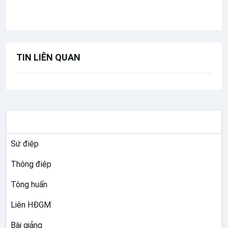
Kinh Lạy Nữ Vương Thiên Đàng
TIN LIÊN QUAN
TƯ LIỆU GIÁO HỘI TOÀN CẦU
Sứ điệp
Thông điệp
Tông huấn
Liên HĐGM
Bài giảng