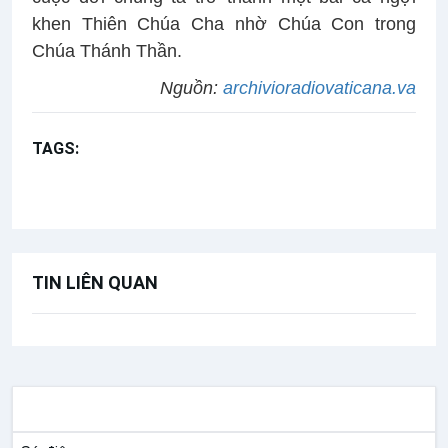
khen Thiên Chúa Cha nhờ Chúa Con trong
Chúa Thánh Thần.
Nguồn:
archivioradiovaticana.va
TAGS:
Kinh Truyền tin
Chúa Ba Ngôi
Bài giảng Đức Thánh Cha
TIN LIÊN QUAN
TƯ LIỆU GIÁO HỘI TOÀN CẦU