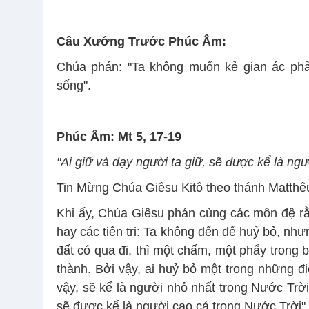
Câu Xướng Trước Phúc Âm:
Chúa phán: "Ta không muốn kẻ gian ác ph
sống".
Phúc Âm: Mt 5, 17-19
"Ai giữ và dạy người ta giữ, sẽ được kể là ngư
Tin Mừng Chúa Giêsu Kitô theo thánh Matthê
Khi ấy, Chúa Giêsu phán cùng các môn đệ rằ
hay các tiên tri: Ta không đến để huỷ bỏ, như
đất có qua đi, thì một chấm, một phẩy trong 
thành. Bởi vậy, ai huỷ bỏ một trong những đ
vậy, sẽ kể là người nhỏ nhất trong Nước Trời;
sẽ được kể là người cao cả trong Nước Trời".