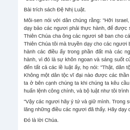
Bài trích sách Ðệ Nhị Luật.
Môi-sen nói với dân chúng rằng: "Hỡi Israel,
dạy bảo các ngươi phải thực hành, để được
Thiên Chúa cha ông các ngươi sẽ ban cho các
Thiên Chúa tôi mà truyền dạy cho các ngươi b
hành các điều ấy trong phần đất mà các ng
hành, vì đó là sự khôn ngoan và sáng suốt c
đến tất cả các lề luật ấy, họ nói: "Thật, dân
Không một dân tộc vĩ đại nào được các thầ
ta ở bên cạnh chúng ta khi chúng ta kêu cầu
huấn lệnh công chính, và bộ luật như tôi trì
"Vậy các ngươi hãy ý tứ và giữ mình. Trong 
lãng những điều các ngươi đã thấy. Hãy dạy c
Ðó là lời Chúa.