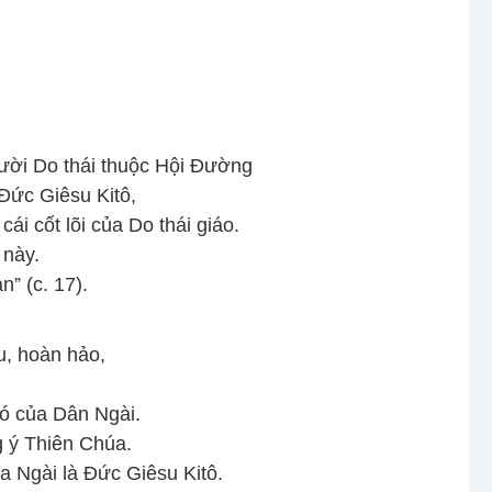
gười Do thái thuộc Hội Đường
 Đức Giêsu Kitô,
i cốt lõi của Do thái giáo.
 này.
” (c. 17).
u, hoàn hảo,
đó của Dân Ngài.
ng ý Thiên Chúa.
 Ngài là Đức Giêsu Kitô.