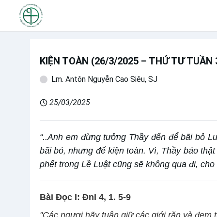
KIỆN TOÀN (26/3/2025 – THỨ TƯ TUẦN
Lm. Antôn Nguyễn Cao Siêu, SJ
25/03/2025
“..Anh em đừng tưởng Thầy đến để bãi bỏ Lu
bãi bỏ, nhưng để kiện toàn. Vì, Thầy bảo thật
phết trong Lề Luật cũng sẽ không qua đi, cho
Bài Ðọc I: Ðnl 4, 1. 5-9
"Các ngươi hãy tuân giữ các giới răn và đem 