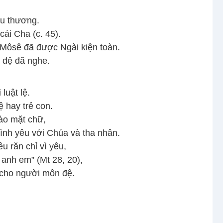
êu thương.
cái Cha (c. 45).
 Môsê đã được Ngài kiện toàn.
n đệ đã nghe.
luật lệ.
ệ hay trẻ con.
vào mặt chữ,
 tình yêu với Chúa và tha nhân.
u răn chỉ vì yêu,
 anh em” (Mt 28, 20),
 cho người môn đệ.