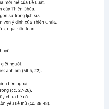
hĩa mới mẻ của Lề Luật.
ạm của Thiên Chúa.
ôn sứ trong lịch sử.
n vẹn ý định của Thiên Chúa.
c, ngài kiện toàn.
huyết.
 giết người,
hét anh em (Mt 5, 22).
hình bên ngoài,
trong (cc. 27-28),
đây chưa hề có
n yêu kẻ thù (cc. 38-48).