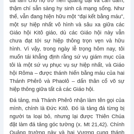
đã làm cho họ trở nên quảng đại và can đảm,
thậm chí sẵn sàng hy sinh cả mạng sống. Như
thế, vẫn đang hiện hữu một “đại kết bằng máu”,
một sự hiệp nhất vô hình và sâu xa giữa các
Giáo hội Kitô giáo, dù các Giáo hội này vẫn
chưa đạt tới sự hiệp thông trọn vẹn và hữu
hình. Vì vậy, trong ngày lễ trọng hôm nay, tôi
muốn tái khẳng định rằng sứ vụ giám mục của
tôi là một sứ vụ phục vụ sự hiệp nhất, và Giáo
hội Rôma – được thánh hiến bằng máu của hai
Thánh Phêrô và Phaolô – dấn thân cổ võ sự
hiệp thông giữa tất cả các Giáo hội.
Đá tảng, mà Thánh Phêrô nhận làm tên gọi của
mình, chính là Đức Kitô. Đó là tảng đá từng bị
người ta loại bỏ, nhưng lại được Thiên Chúa
đặt làm đá tảng góc tường (x. Mt 21,42). Chính
Quảng trường này và hai Vương cung thánh