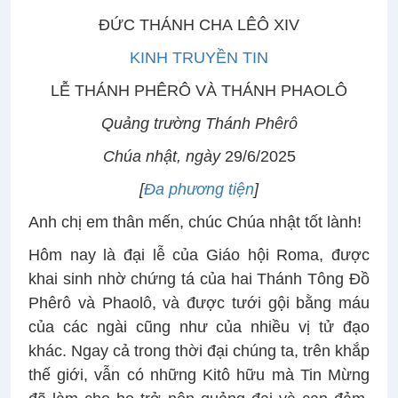
ĐỨC THÁNH CHA LÊÔ XIV
KINH TRUYỀN TIN
LỄ THÁNH PHÊRÔ VÀ THÁNH PHAOLÔ
Quảng trường Thánh Phêrô
Chúa nhật, ngày
29/6/2025
[
Đa phương tiện
]
Anh chị em thân mến, chúc Chúa nhật tốt lành!
Hôm nay là đại lễ của Giáo hội Roma, được
khai sinh nhờ chứng tá của hai Thánh Tông Đồ
Phêrô và Phaolô, và được tưới gội bằng máu
của các ngài cũng như của nhiều vị tử đạo
khác. Ngay cả trong thời đại chúng ta, trên khắp
thế giới, vẫn có những Kitô hữu mà Tin Mừng