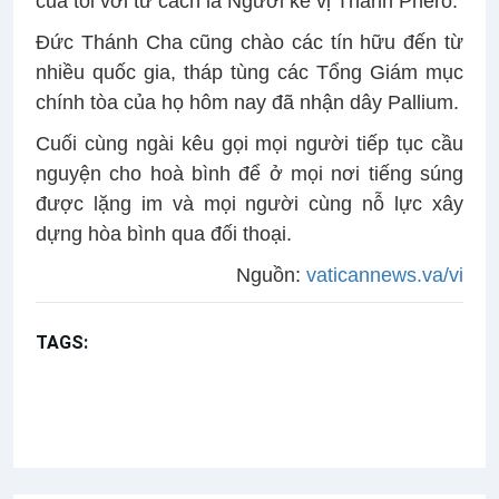
của tôi với tư cách là Người kế vị Thánh Phêrô.
Đức Thánh Cha cũng chào các tín hữu đến từ
nhiều quốc gia, tháp tùng các Tổng Giám mục
chính tòa của họ hôm nay đã nhận dây Pallium.
Cuối cùng ngài kêu gọi mọi người tiếp tục cầu
nguyện cho hoà bình để ở mọi nơi tiếng súng
được lặng im và mọi người cùng nỗ lực xây
dựng hòa bình qua đối thoại.
Nguồn:
vaticannews.va/vi
TAGS:
Lễ Thánh Phêrô và Thánh Phaolô (29/06)
Mt 16,13-19
Thánh Phêrô
Bài giảng Đức Thánh Cha
Thánh Phaolô