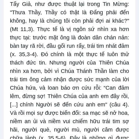
Tẩy Giả, như được thuật lại trong Tin Mừng:
"Thưa Thầy, Thầy có thật là Đấng phải đến
không, hay là chúng tôi còn phải đợi ai khác?"
(Mt 11,3). Thực tế là vị ngôn sứ nhìn xa hơn
thực tại: trước mặt ông là đoàn dân chán nản:
bàn tay rã rời, đầu gối run rẩy, trái tim nhát đảm
(x. 35,3-4). Đó chính là một thực tế luôn thử
thách đức tin. Nhưng người của Thiên Chúa
nhìn xa hơn, bởi vì Chúa Thánh Thần làm cho
trái tim ông cảm nhận được sức mạnh của lời
Chúa hứa, và loan báo ơn cứu rỗi: “Can đảm
lêm, đừng sợ! Thiên Chúa của anh em đây rồi,
[...] chính Người sẽ đến cứu anh em" (câu 4).
Và rồi mọi sự được biến đổi: sa mạc sẽ nở hoa,
niềm an ủi và niềm vui chiếm hữu trái tim sợ
hãi, người què, người mù, người câm được
chữa lành (x. 35,5-6). Đây là những gì được