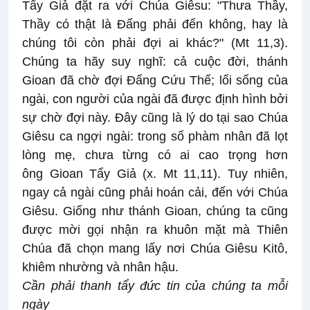
Tẩy Giả đặt ra với Chúa Giêsu: "Thưa Thầy,
Thầy có thật là Đấng phải đến không, hay là
chúng tôi còn phải đợi ai khác?" (Mt 11,3).
Chúng ta hãy suy nghĩ: cả cuộc đời, thánh
Gioan đã chờ đợi Đấng Cứu Thế; lối sống của
ngài, con người của ngài đã được định hình bởi
sự chờ đợi này. Đây cũng là lý do tại sao Chúa
Giêsu ca ngợi ngài: trong số phàm nhân đã lọt
lòng mẹ, chưa từng có ai cao trọng hơn
ông Gioan Tẩy Giả (x. Mt 11,11). Tuy nhiên,
ngay cả ngài cũng phải hoán cải, đến với Chúa
Giêsu. Giống như thánh Gioan, chúng ta cũng
được mời gọi nhận ra khuôn mặt mà Thiên
Chúa đã chọn mang lấy nơi Chúa Giêsu Kitô,
khiêm nhường và nhân hậu.
Cần phải thanh tẩy đức tin của chúng ta mỗi
ngày