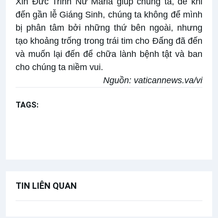
Xin Đức Trinh Nữ Maria giúp chúng ta, để khi
đến gần lễ Giáng Sinh, chúng ta không để mình
bị phân tâm bởi những thứ bên ngoài, nhưng
tạo khoảng trống trong trái tim cho Đấng đã đến
và muốn lại đến để chữa lành bệnh tật và ban
cho chúng ta niềm vui.
Nguồn:
vaticannews.va/vi
TAGS:
Kinh Truyền tin
Bài giảng Đức Thánh Cha
Chúa nhật 3 mùa Vọng năm A
TIN LIÊN QUAN