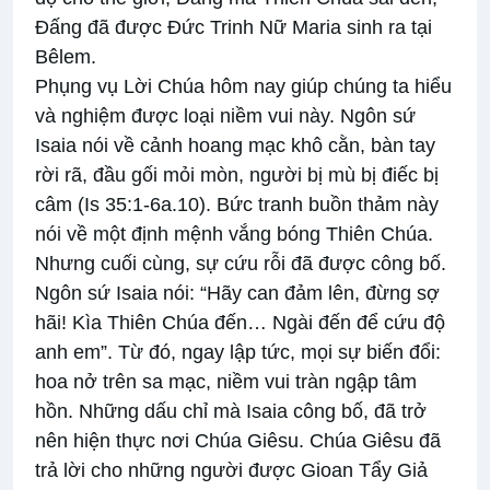
Đấng đã được Đức Trinh Nữ Maria sinh ra tại
Bêlem.
Phụng vụ Lời Chúa hôm nay giúp chúng ta hiểu
và nghiệm được loại niềm vui này. Ngôn sứ
Isaia nói về cảnh hoang mạc khô cằn, bàn tay
rời rã, đầu gối mỏi mòn, người bị mù bị điếc bị
câm (Is 35:1-6a.10). Bức tranh buồn thảm này
nói về một định mệnh vắng bóng Thiên Chúa.
Nhưng cuối cùng, sự cứu rỗi đã được công bố.
Ngôn sứ Isaia nói: “Hãy can đảm lên, đừng sợ
hãi! Kìa Thiên Chúa đến… Ngài đến để cứu độ
anh em”. Từ đó, ngay lập tức, mọi sự biến đổi:
hoa nở trên sa mạc, niềm vui tràn ngập tâm
hồn. Những dấu chỉ mà Isaia công bố, đã trở
nên hiện thực nơi Chúa Giêsu. Chúa Giêsu đã
trả lời cho những người được Gioan Tẩy Giả