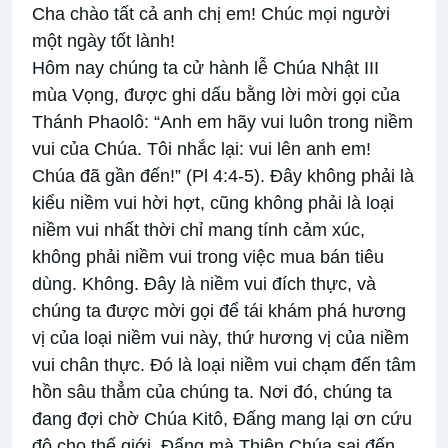
Cha chào tất cả anh chị em! Chúc mọi người
một ngày tốt lành!
Hôm nay chúng ta cử hành lễ Chúa Nhật III
mùa Vọng, được ghi dấu bằng lời mời gọi của
Thánh Phaolô: “Anh em hãy vui luôn trong niềm
vui của Chúa. Tôi nhắc lại: vui lên anh em!
Chúa đã gần đến!” (Pl 4:4-5). Đây không phải là
kiểu niềm vui hời hợt, cũng không phải là loại
niềm vui nhất thời chỉ mang tính cảm xúc,
không phải niềm vui trong việc mua bán tiêu
dùng. Không. Đây là niềm vui đích thực, và
chúng ta được mời gọi để tái khám phá hương
vị của loại niềm vui này, thứ hương vị của niềm
vui chân thực. Đó là loại niềm vui chạm đến tâm
hồn sâu thẳm của chúng ta. Nơi đó, chúng ta
đang đợi chờ Chúa Kitô, Đấng mang lại ơn cứu
độ cho thế giới, Đấng mà Thiên Chúa sai đến,