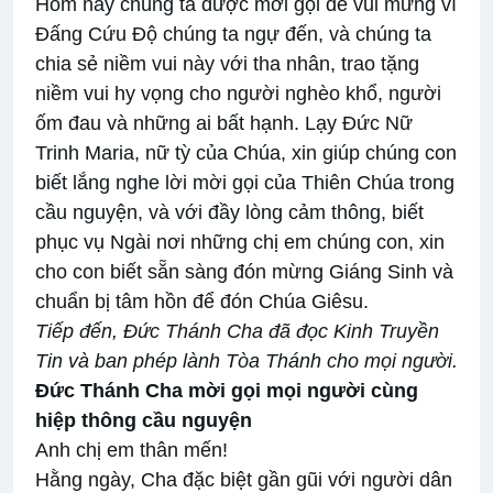
Hôm nay chúng ta được mời gọi để vui mừng vì
Đấng Cứu Độ chúng ta ngự đến, và chúng ta
chia sẻ niềm vui này với tha nhân, trao tặng
niềm vui hy vọng cho người nghèo khổ, người
ốm đau và những ai bất hạnh. Lạy Đức Nữ
Trinh Maria, nữ tỳ của Chúa, xin giúp chúng con
biết lắng nghe lời mời gọi của Thiên Chúa trong
cầu nguyện, và với đầy lòng cảm thông, biết
phục vụ Ngài nơi những chị em chúng con, xin
cho con biết sẵn sàng đón mừng Giáng Sinh và
chuẩn bị tâm hồn để đón Chúa Giêsu.
Tiếp đến, Đức Thánh Cha đã đọc Kinh Truyền
Tin và ban phép lành Tòa Thánh cho mọi người.
Đức Thánh Cha mời gọi mọi người cùng
hiệp thông cầu nguyện
Anh chị em thân mến!
Hằng ngày, Cha đặc biệt gần gũi với người dân