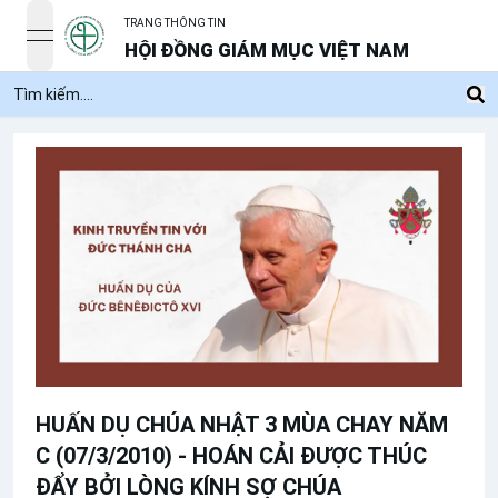
TRANG THÔNG TIN
open navigation menu
HỘI ĐỒNG GIÁM MỤC VIỆT NAM
HUẤN DỤ CHÚA NHẬT 3 MÙA CHAY NĂM
C (07/3/2010) - HOÁN CẢI ĐƯỢC THÚC
ĐẨY BỞI LÒNG KÍNH SỢ CHÚA