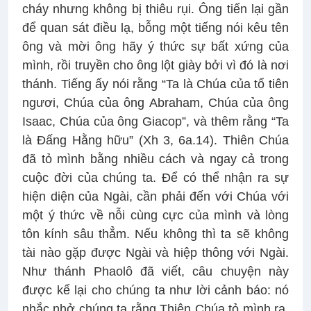
cháy nhưng không bị thiêu rụi. Ông tiến lại gần
để quan sát điều lạ, bỗng một tiếng nói kêu tên
ông và mời ông hãy ý thức sự bất xứng của
mình, rồi truyền cho ông lột giày bởi vì đó là nơi
thánh. Tiếng ấy nói rằng “Ta là Chúa của tổ tiên
ngươi, Chúa của ông Abraham, Chúa của ông
Isaac, Chúa của ông Giacop”, và thêm rằng “Ta
là Đấng Hằng hữu” (Xh 3, 6a.14). Thiên Chúa
đã tỏ mình bằng nhiều cách và ngay cả trong
cuộc đời của chúng ta. Để có thể nhận ra sự
hiện diện của Ngài, cần phải đến với Chúa với
một ý thức về nỗi cùng cực của mình và lòng
tôn kính sâu thẳm. Nếu không thì ta sẽ không
tài nào gặp được Ngài và hiệp thông với Ngài.
Như thánh Phaolô đã viết, câu chuyện này
được kể lại cho chúng ta như lời cảnh báo: nó
nhắc nhở chúng ta rằng Thiên Chúa tỏ mình ra,