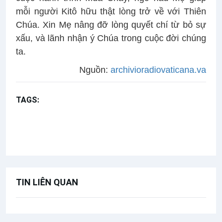
mỗi người Kitô hữu thật lòng trở về với Thiên
Chúa. Xin Mẹ nâng đỡ lòng quyết chí từ bỏ sự
xấu, và lãnh nhận ý Chúa trong cuộc đời chúng
ta.
Nguồn:
archivioradiovaticana.va
TAGS:
Kinh Truyền tin
Bài giảng Đức Thánh Cha
Chúa nhật 3 Mùa Chay năm C
TIN LIÊN QUAN