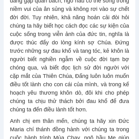
đang gặp quẫn bách, ngõ hầu có thể sống trong
niềm vui của ân sủng và không rơi vào sự chết
đời đời. Tuy nhiên, khả năng hoán cải đòi hỏi
chúng ta hãy biết học cách đọc các sự kiện của
cuộc sống trong viễn ảnh của đức tin, nghĩa là
được thúc đẩy do lòng kính sợ Chúa. Đứng
trước những sự đau khổ và tang tóc, kẻ khôn là
người biết nghiền ngẫm về cuộc đời tạm bợ
chóng qua, và biết đọc lịch sử đời người với
cặp mắt của Thiên Chúa, Đấng luôn luôn muốn
điều tốt lành cho con cái của mình, và trong kế
hoạch yêu thương khôn dò, đôi khi cho phép
chúng ta chịu thử thách bởi đau khổ để đưa
chúng ta đến điều lành tốt hơn.
Anh chị em thân mến, chúng ta hãy xin Đức
Maria chí thánh đồng hành với chúng ta trong
cuộc hành trình Mùa Chay, ngõ hầu Mẹ giúp