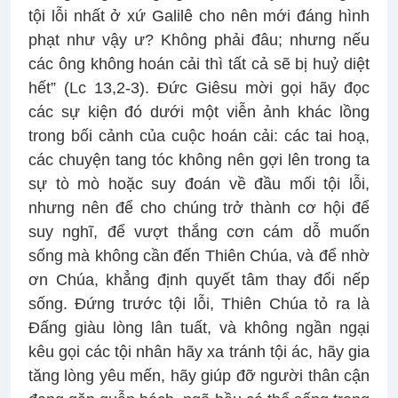
tội lỗi nhất ở xứ Galilê cho nên mới đáng hình
phạt như vậy ư? Không phải đâu; nhưng nếu
các ông không hoán cải thì tất cả sẽ bị huỷ diệt
hết” (Lc 13,2-3). Đức Giêsu mời gọi hãy đọc
các sự kiện đó dưới một viễn ảnh khác lồng
trong bối cảnh của cuộc hoán cải: các tai hoạ,
các chuyện tang tóc không nên gợi lên trong ta
sự tò mò hoặc suy đoán về đầu mối tội lỗi,
nhưng nên để cho chúng trở thành cơ hội để
suy nghĩ, để vượt thắng cơn cám dỗ muốn
sống mà không cần đến Thiên Chúa, và để nhờ
ơn Chúa, khẳng định quyết tâm thay đổi nếp
sống. Đứng trước tội lỗi, Thiên Chúa tỏ ra là
Đấng giàu lòng lân tuất, và không ngần ngại
kêu gọi các tội nhân hãy xa tránh tội ác, hãy gia
tăng lòng yêu mến, hãy giúp đỡ người thân cận