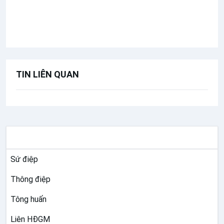
Chúa nhật 25 Thường Niên năm B
Bài giảng Đức Thánh Cha
TIN LIÊN QUAN
TƯ LIỆU GIÁO HỘI TOÀN CẦU
Sứ điệp
Thông điệp
Tông huấn
Liên HĐGM