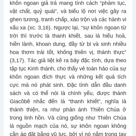
khôn ngoan giả trá mang tính cách “phàm tục,
vật chất, quỷ quái”, và biểu lộ nơi việc gây ra
ghen tương, tranh chấp, xáo trộn và các hành vi
xấu xa (xc. 3,16). Ngược lại, “sự khôn ngoan từ
trời thì trước là thanh khiết, sau là hiếu hoà,
hiền lành, khoan dung, đầy từ bi và sinh nhiều
hoa thơm trái tốt, không thiên vị, thành thực”
(3,17). Tác giả liệt kê ra bảy đặc tính, dựa theo
tập tục Kinh thánh, cho thấy vẻ toàn hảo của sự
khôn ngoan đích thực và những kết quả tích
cực mà nó phát sinh. Đặc tính dẫn đầu danh
sách và có thể nói là chính yếu, được thánh
Giacôbê nhắc đến là “thanh khiết”, nghĩa là
thánh thiện, ra như phản ánh Thiên Chúa ở
trong linh hồn. Và cũng giống như Thiên Chúa
là nguồn mạch của nó, sự khôn ngoan không
cần áp đặt bằng vũ lực, bởi vì nó nắm trong tay