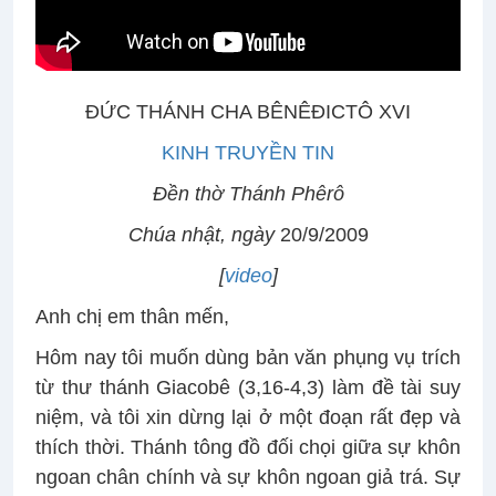
ĐỨC THÁNH CHA BÊNÊĐICTÔ XVI
KINH TRUYỀN TIN
Đền thờ Thánh Phêrô
Chúa nhật, ngày
20/9/2009
[
video
]
Anh chị em thân mến,
Hôm nay tôi muốn dùng bản văn phụng vụ trích
từ thư thánh Giacobê (3,16-4,3) làm đề tài suy
niệm, và tôi xin dừng lại ở một đoạn rất đẹp và
thích thời. Thánh tông đồ đối chọi giữa sự khôn
ngoan chân chính và sự khôn ngoan giả trá. Sự