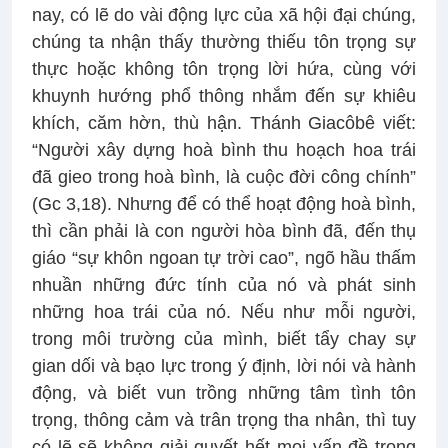
nay, có lẽ do vài động lực của xã hội đại chúng,
chúng ta nhận thấy thường thiếu tôn trọng sự
thực hoặc không tôn trọng lời hứa, cùng với
khuynh hướng phổ thông nhắm đến sự khiêu
khích, căm hờn, thù hận. Thánh Giacôbê viết:
“Người xây dựng hoà bình thu hoạch hoa trái
đã gieo trong hoà bình, là cuộc đời công chính”
(Gc 3,18). Nhưng để có thể hoạt động hoà bình,
thì cần phải là con người hòa bình đã, đến thụ
giáo “sự khôn ngoan tự trời cao”, ngõ hầu thấm
nhuần những đức tính của nó và phát sinh
những hoa trái của nó. Nếu như mỗi người,
trong môi trường của mình, biết tẩy chay sự
gian dối và bạo lực trong ý định, lời nói và hành
động, và biết vun trồng những tâm tình tôn
trọng, thông cảm và trân trọng tha nhân, thì tuy
có lẽ sẽ không giải quyết hết mọi vấn đề trong