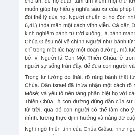
cho ăn, để họ quan tâm tìm kiếm một thứ lư
muốn giúp họ hiểu ý nghĩa sâu xa của phép l
đói thể lý của họ, Người chuẩn bị họ đón nhậ
6,41) thỏa mãn một cách vĩnh viễn. Cả dân Do
kinh nghiệm bánh từ trời xuống, là bánh mann
Chúa Giêsu nói về chính Người như bánh từ t
chỉ trong một lúc hay một đoạn đường, mà lu
bởi vi Người lá Con Một Thiên Chúa, ở tro
người sự sống tràn đầy, để đưa con người và
Trong tư tưởng do thái, rõ ràng bánh thật từ
Chúa. Dân Israel đã thừa nhận một cách rõ r
Môsê; và yếu tố nền tảng phân biệt họ với cá
Thiên Chúa, là con đường đúng đắn của sự s
từ trời, qua đó con người có thể làm cho 
mình, lương thực định hướng và nâng đỡ cuộ
Nghi ngờ thiên tính của Chúa Giêsu, như ng