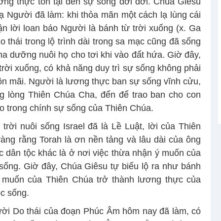
ơng thực tồn tại đến sự sống đời đời. Chúa Giêsu
ạ Người đã làm: khi thỏa mãn một cách lạ lùng cái
n lời loan báo Người là bánh từ trời xuống (x. Ga
 thái trong lộ trình dài trong sa mạc cũng đã sống
a dưỡng nuôi họ cho tơi khi vào đất hứa. Giờ đây,
rời xuống, có khả năng duy trì sự sống không phải
ôn mãi. Người là lương thực ban sự sống vĩnh cửu,
ng lòng Thiên Chúa Cha, đến để trao ban cho con
o trong chính sự sống của Thiên Chúa.
 trời nuôi sống Israel đã là Lề Luật, lời của Thiên
àng rằng Torah là ơn nền tảng và lâu dài của ông
c dân tộc khác là ở nơi việc thừa nhận ý muốn của
ống. Giờ đây, Chúa Giêsu tự biểu lộ ra như bánh
ý muốn của Thiên Chúa trở thành lương thực của
c sống.
ười Do thái của đoạn Phúc Âm hôm nay đã làm, có