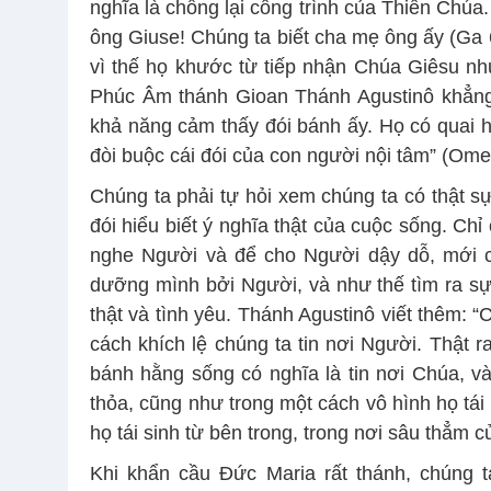
nghĩa là chống lại công trình của Thiên Chúa.
ông Giuse! Chúng ta biết cha mẹ ông ấy (Ga 6
vì thế họ khước từ tiếp nhận Chúa Giêsu như
Phúc Âm thánh Gioan Thánh Agustinô khẳng 
khả năng cảm thấy đói bánh ấy. Họ có quai hà
đòi buộc cái đói của con người nội tâm” (Omel
Chúng ta phải tự hỏi xem chúng ta có thật sự
đói hiểu biết ý nghĩa thật của cuộc sống. Chỉ
nghe Người và để cho Người dậy dỗ, mới c
dưỡng mình bởi Người, và như thế tìm ra sự 
thật và tình yêu. Thánh Agustinô viết thêm: 
cách khích lệ chúng ta tin nơi Người. Thật r
bánh hằng sống có nghĩa là tin nơi Chúa, và
thỏa, cũng như trong một cách vô hình họ tái
họ tái sinh từ bên trong, trong nơi sâu thẳm 
Khi khẩn cầu Đức Maria rất thánh, chúng 