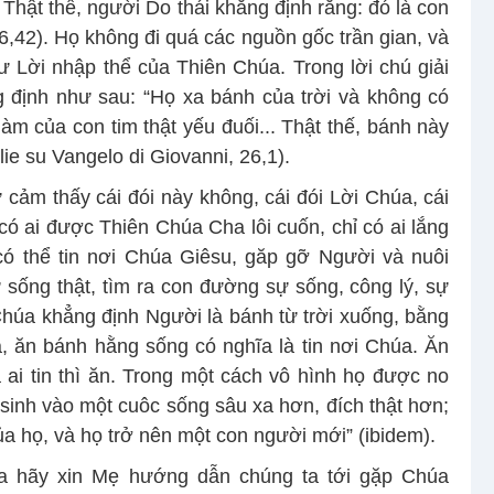
 Thật thế, người Do thái khẳng định rằng: đó là con
,42). Họ không đi quá các nguồn gốc trần gian, và
 Lời nhập thể của Thiên Chúa. Trong lời chú giải
định như sau: “Họ xa bánh của trời và không có
m của con tim thật yếu đuối... Thật thế, bánh này
ie su Vangelo di Giovanni, 26,1).
 cảm thấy cái đói này không, cái đói Lời Chúa, cái
 có ai được Thiên Chúa Cha lôi cuốn, chỉ có ai lắng
ó thể tin nơi Chúa Giêsu, găp gỡ Người và nuôi
sống thật, tìm ra con đường sự sống, công lý, sự
“Chúa khẳng định Người là bánh từ trời xuống, bằng
a, ăn bánh hằng sống có nghĩa là tin nơi Chúa. Ăn
 ai tin thì ăn. Trong một cách vô hình họ được no
 sinh vào một cuôc sống sâu xa hơn, đích thật hơn;
của họ, và họ trở nên một con người mới” (ibidem).
ta hãy xin Mẹ hướng dẫn chúng ta tới gặp Chúa