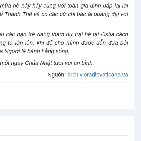
mùa hè này hãy cùng với toàn gia đình đáp lại lời
ế Thánh Thể và có các cử chỉ bác ái quảng đại vơi
 các bạn trẻ đang tham dự trại hè tại Ostia cách
g ta lớn lên, khi để cho mình được dẫn đưa bởi
ủa Người là bánh hằng sống.
ột ngày Chúa Nhật tươi vui an bình.
Nguồn:
archivioradiovaticana.va
iên năm B
Bài giảng Đức Thánh Cha