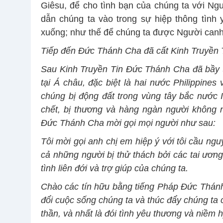
Giêsu, để cho tình bạn của chúng ta với N
dẫn chúng ta vào trong sự hiệp thông tình 
xuống; như thế để chúng ta được Người canh 
Tiếp đến Đức Thánh Cha đã cất Kinh Truyền T
Sau Kinh Truyền Tin Đức Thánh Cha đã bầy tỏ 
tại Á châu, đặc biệt là hai nước Philippin
chúng bị động đất trong vùng tây bắc nước I
chết, bị thương và hàng ngàn người không nh
Đức Thánh Cha mời gọi mọi người như sau:
Tôi mời gọi anh chị em hiệp ý với tôi cầu n
cả những người bị thử thách bởi các tai ươn
tình liên đới và trợ giúp của chúng ta.
Chào các tín hữu bằng tiếng Pháp Đức Thánh 
đổi cuộc sống chúng ta và thúc đẩy chúng ta c
thần, và nhất là đói tình yêu thương và niềm 