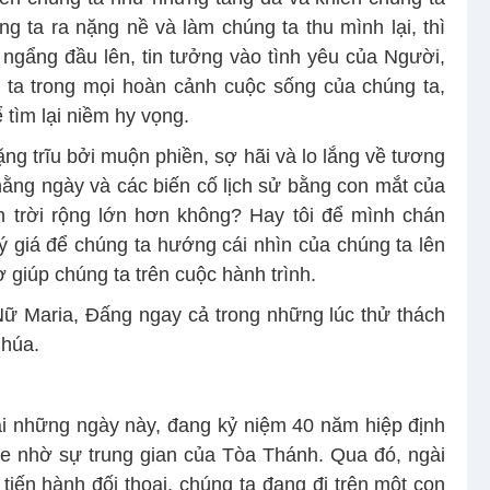
g ta ra nặng nề và làm chúng ta thu mình lại, thì
ngẩng đầu lên, tin tưởng vào tình yêu của Người,
ta trong mọi hoàn cảnh cuộc sống của chúng ta,
tìm lại niềm hy vọng.
 nặng trĩu bởi muộn phiền, sợ hãi và lo lắng về tương
 hằng ngày và các biến cố lịch sử bằng con mắt của
n trời rộng lớn hơn không? Hay tôi để mình chán
 giá để chúng ta hướng cái nhìn của chúng ta lên
 giúp chúng ta trên cuộc hành trình.
ữ Maria, Đấng ngay cả trong những lúc thử thách
Chúa.
i những ngày này, đang kỷ niệm 40 năm hiệp định
le nhờ sự trung gian của Tòa Thánh. Qua đó, ngài
tiến hành đối thoại, chúng ta đang đi trên một con