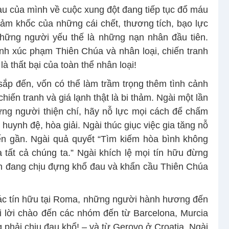
đau của mình về cuộc xung đột đang tiếp tục đổ máu
hảm khốc của những cái chết, thương tích, bạo lực
những người yếu thế là những nạn nhân đầu tiên.
anh xúc phạm Thiên Chúa và nhân loại, chiến tranh
 là thất bại của toàn thể nhân loại!
ắp đến, vốn có thể làm trầm trọng thêm tình cảnh
hiến tranh và giá lạnh thật là bi thảm. Ngài một lần
ững người thiện chí, hãy nỗ lực mọi cách để chấm
h huynh đệ, hòa giải. Ngài thúc giục việc gia tăng nỗ
ến gần. Ngài quả quyết “Tìm kiếm hòa bình không
 tất cả chúng ta.” Ngài khích lệ mọi tín hữu đừng
n đang chịu đựng khổ đau và khẩn cầu Thiên Chúa
 các tín hữu tại Roma, những người hành hương đến
ửi lời chào đến các nhóm đến từ Barcelona, Murcia
g phải chịu đau khổ! – và từ Gerovo ở Croatia. Ngài