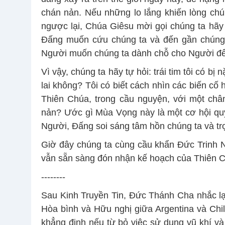
chán nản. Nếu những lo lắng khiến lòng chún
ngược lại, Chúa Giêsu mời gọi chúng ta hãy 
Đấng muốn cứu chúng ta và đến gần chúng 
Người muốn chúng ta dành chỗ cho Người để 
Vì vậy, chúng ta hãy tự hỏi: trái tim tôi có bị
lai không? Tôi có biết cách nhìn các biến cố
Thiên Chúa, trong cầu nguyện, với một châ
nản? Ước gì Mùa Vọng này là một cơ hội quý
Người, Đấng soi sáng tâm hồn chúng ta và trợ
Giờ đây chúng ta cùng cầu khẩn Đức Trinh N
vẫn sẵn sàng đón nhận kế hoạch của Thiên 
--------
Sau Kinh Truyền Tin, Đức Thánh Cha nhắc lạ
Hòa bình và Hữu nghị giữa Argentina và Chi
khẳng định nếu từ bỏ việc sử dụng vũ khí và 