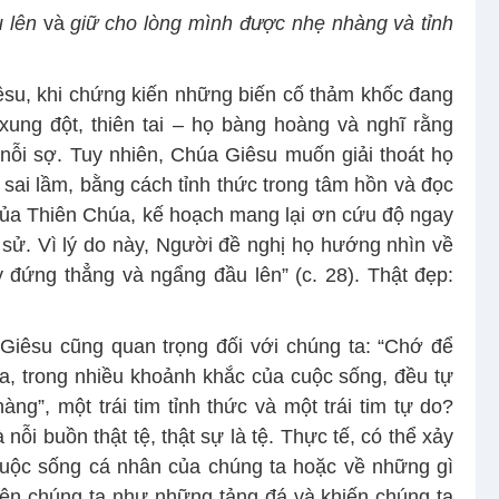
 lên
và
giữ cho lòng mình được nhẹ nhàng và tỉnh
êsu, khi chứng kiến những biến cố thảm khốc đang
ung đột, thiên tai – họ bàng hoàng và nghĩ rằng
 nỗi sợ. Tuy nhiên, Chúa Giêsu muốn giải thoát họ
n sai lầm, bằng cách tỉnh thức trong tâm hồn và đọc
 của Thiên Chúa, kế hoạch mang lại ơn cứu độ ngay
 sử. Vì lý do này, Người đề nghị họ hướng nhìn về
 đứng thẳng và ngẩng đầu lên” (c. 28). Thật đẹp:
Giêsu cũng quan trọng đối với chúng ta: “Chớ để
ta, trong nhiều khoảnh khắc của cuộc sống, đều tự
àng”, một trái tim tỉnh thức và một trái tim tự do?
 nỗi buồn thật tệ, thật sự là tệ. Thực tế, có thể xảy
cuộc sống cá nhân của chúng ta hoặc về những gì
 lên chúng ta như những tảng đá và khiến chúng ta