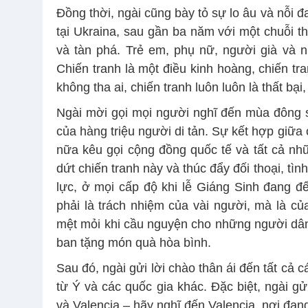
Đồng thời, ngài cũng bày tỏ sự lo âu và nỗi 
tại Ukraina, sau gần ba năm với một chuỗi t
và tàn phá. Trẻ em, phụ nữ, người già và 
Chiến tranh là một điều kinh hoàng, chiến tr
không tha ai, chiến tranh luôn luôn là thất bại,
Ngài mời gọi mọi người nghĩ đến mùa đông s
của hàng triệu người di tản. Sự kết hợp giữa c
nữa kêu gọi cộng đồng quốc tế và tất cả nh
dứt chiến tranh này và thúc đẩy đối thoại, tìn
lực, ở mọi cấp độ khi lễ Giáng Sinh đang đ
phải là trách nhiệm của vài người, mà là của
mệt mỏi khi cầu nguyện cho những người dâ
ban tặng món quà hòa bình.
Sau đó, ngài gửi lời chào thân ái đến tất cả
từ Ý và các quốc gia khác. Đặc biệt, ngài g
và Valencia – hãy nghĩ đến Valencia, nơi đan