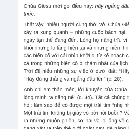
Chúa Giêsu mời gọi điều này:
hãy ngẩng đầu
thức
.
Thật vậy, nhiều người cùng thời với Chúa Gi
xảy ra xung quanh – những cuộc bách hại, x
ngày tận thế đang đến. Lòng họ nặng trĩu vì
khỏi những lo lắng hiện tại và những niềm ti
các biến cố với cái nhìn khởi đi từ kế hoạch
cả trong những biến cố bi thảm nhất của lịch
Trời để hiểu những sự việc ở dưới đất: “Hãy
“Hãy đứng thẳng và ngẩng đầu lên” (c. 28).
Anh chị em thân mến, lời khuyên của Chúa 
lòng mình ra nặng nề” (c. 34). Tất cả chúng 
hỏi: làm sao để có được một trái tim “nhẹ nh
Một trái tim không bị giày vò bởi nỗi buồn? Và
ra những muộn phiền, sợ hãi và lo lắng về 
đang xảy ra trên thế giới ngày nay, đè nặng