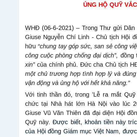
ỦNG HỘ QUỸ VẮC
WHĐ (06-6-2021)
–
Trong
Thư gửi Dân
Giuse Nguyễn Chí Linh - Chủ tịch Hội 
hữu
“chung tay góp sức, san sẻ công việ
công cuộc phòng chống đại dịch”,
đồng 
xin”
của chính phủ. Đức cha Chủ tịch H
một chủ trương hợp tình hợp lý và đúng
vận động và ủng hộ với hết khả năng.”
Với tinh thần đó, trong
'Lễ ra mắt Quỹ 
chức tại Nhà hát lớn Hà Nội vào lúc
Giuse Vũ Văn Thiên đã đại diện Hội đồ
Quỹ này.
Được biết, khoản tiền này trí
của Hội đồng Giám mục Việt Nam, được