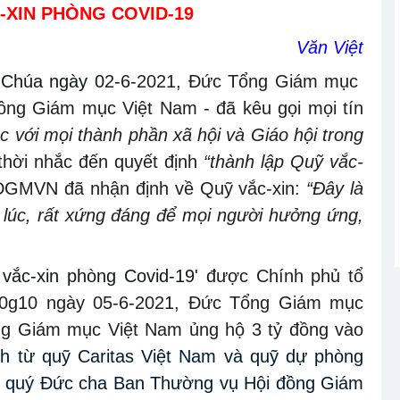
-XIN PHÒNG COVID-19
Văn Việt
 Chúa
ngày 0
2-6-2021, Đức Tổng Giám mục
đồng Giám mục Việt Nam - đã kêu gọi mọi tín
c với mọi thành phần xã hội và Giáo hội trong
thời nhắc đến quyết định
“thành lập Quỹ vắc-
ĐGMVN đã nhận định về Quỹ vắc-xin:
“Đây là
 lúc, rất xứng đáng để mọi người hưởng ứng,
vắc-xin phòng Covid-19'
được Chính phủ tổ
 20g10 ngày 05-6-2021, Đức Tổng Giám mục
ng
Giám mục Việt Nam ủng hộ 3 tỷ đồng vào
ch từ quỹ Caritas Việt Nam và quỹ dự phòng 
 quý Đức cha Ban Thường vụ Hội đồng Giám 