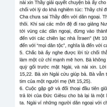
nài xin Thầy giải quyết chuyện bà ấy cho
chối với lý do khá nghiêm túc: Thầy chỉ 
Cha chưa sai Thầy đến với dân ngoại. T
thôi. Khi sai các môn đệ đi rao giảng 
tới vùng các dân ngoại, đừng vào thà
đến với các chiên lạc nhà Ítraen” (Mt 10
đến với “mọi dân tộc”, nghĩa là đến với c
5. Chắc bà ấy nghe được lời từ chối t
làm một cử chỉ mạnh mẽ hơn. Bà không 
quỳ gối trước mặt Ngài, và nài xin. Lờ
15,22. Bà xin Ngài cứu giúp bà. Bà vẫn t
tim của một người mẹ (Mt 15,25).
6. Cuộc gặp gỡ và đối thoại đầu tiên gi
trả lời của Đức Giêsu cho bà lại là một
ta. Ngài ví những người dân ngoại với ch