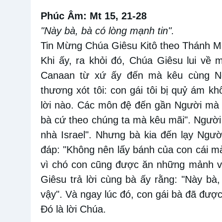
Phúc Âm: Mt 15, 21-28
"Này bà, bà có lòng mạnh tin".
Tin Mừng Chúa Giêsu Kitô theo Thánh M
Khi ấy, ra khỏi đó, Chúa Giêsu lui về 
Canaan từ xứ ấy đến mà kêu cùng Ngư
thương xót tôi: con gái tôi bị quỷ ám 
lời nào. Các môn đệ đến gần Người mà x
bà cứ theo chúng ta mà kêu mãi". Người t
nhà Israel". Nhưng bà kia đến lạy Người
đáp: "Không nên lấy bánh của con cái mà 
vì chó con cũng được ăn những mảnh vụ
Giêsu trả lời cùng bà ấy rằng: "Này bà
vậy". Và ngay lúc đó, con gái bà đã được
Ðó là lời Chúa.