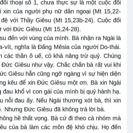
 đối thoại số 1, chưa thực sự là một cuộc đối
ài xin của người phụ nữ dân ngoại (Mt 15,22-
 đệ với Thầy Giêsu (Mt 15,23b-24). Cuộc đối
ữ với Đức Giêsu (Mt 15,24-28).
su đến với vùng của mình. Bà nhận ra Ngài là
Đa-vít, nghĩa là Đấng Mêsia của người Do-thái.
n các thần ô uế, có khả năng trừ quỷ. Chúng
 Đức Giêsu như vậy. Chắc chắn bà rất vui khi
ức Giêsu hẳn cũng ngỡ ngàng vì sự hiện diện
ếng kêu để xin Đức Giêsu một ơn. Bà xin Ngài
 đau khổ vì con gái của mình bị quỷ hành hạ.
 nỗi đau ấy. Nếu Ngài thương xót bà, thì xin
). Nhưng Đức Giêsu đã không trả lời bà.
 không hề thất vọng. Bà cứ đi theo cả nhóm mà
 kêu của bà làm các môn đệ khó chịu. Họ đến