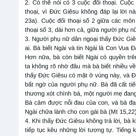
2. Có thể nói có 3 cuộc đối thoại. Cuộc
thoại, vì Đức Giêsu không đáp lại lời n
23a). Cuộc đối thoại số 2 giữa các môn
thoại số 3, dài hơn cả, giữa người phụ n
3. Người phụ nữ dân ngoại thấy Đức Giê
ai. Bà biết Ngài và tin Ngài là Con Vua 
Hơn nữa, bà còn biết Ngài có quyền trê
ta không rõ nhờ đâu mà bà biết nhiều về
thấy Đức Giêsu có mặt ở vùng này, và Đ
bất ngờ của người phụ nữ. Bà đã cất ti
thương xót chính bà, một người mẹ đang
Bà cảm được nỗi đau của con, và bà đau
Ngài chữa lành cho con gái bà (Mt 15,22
4. Khi thấy Đức Giêsu không trả lời, bà
tiếp tục kêu những lời tương tự. Tiếng