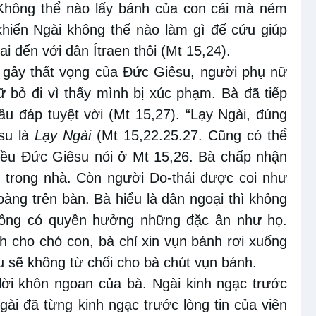
Không thể nào lấy bánh của con cái mà ném
 khiến Ngài không thể nào làm gì để cứu giúp
i đến với dân Ítraen thôi (Mt 15,24).
i gây thất vọng của Đức Giêsu, người phụ nữ
 bỏ đi vì thấy mình bị xúc phạm. Bà đã tiếp
âu đáp tuyệt vời (Mt 15,27). “Lạy Ngài, đúng
êsu là
Lạy Ngài
(Mt 15,22.25.27. Cũng có thể
điều Đức Giêsu nói ở Mt 15,26. Bà chấp nhận
i trong nhà. Còn người Do-thái được coi như
àng trên bàn. Bà hiểu là dân ngoại thì không
hông có quyền hưởng những đặc ân như họ.
h cho chó con, bà chỉ xin vụn bánh rơi xuống
u sẽ không từ chối cho bà chút vụn bánh.
lời khôn ngoan của bà. Ngài kinh ngạc trước
gài đã từng kinh ngạc trước lòng tin của viên