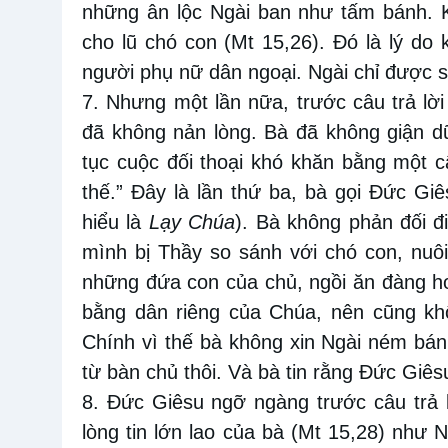
những ân lộc Ngài ban như tấm bánh. 
cho lũ chó con (Mt 15,26). Đó là lý do
người phụ nữ dân ngoại. Ngài chỉ được sa
7. Nhưng một lần nữa, trước câu trả lờ
đã không nản lòng. Bà đã không giận dữ
tục cuộc đối thoại khó khăn bằng một c
thế.” Đây là lần thứ ba, bà gọi Đức Gi
hiểu là
Lạy Chúa
). Bà không phản đối 
mình bị Thầy so sánh với chó con, nuô
những đứa con của chủ, ngồi ăn đàng ho
bằng dân riêng của Chúa, nên cũng k
Chính vì thế bà không xin Ngài ném bán
từ bàn chủ thôi. Và bà tin rằng Đức Giês
8. Đức Giêsu ngỡ ngàng trước câu trả 
lòng tin lớn lao của bà (Mt 15,28) như N