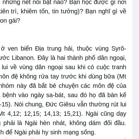
 những nét nổi bật nào? Bạn học được gì nơi
ên trì, khiêm tốn, tin tưởng)? Bạn nghĩ gì về
on gái?
 ở ven biển Địa trung hải, thuộc vùng Syrô-
nước Libanon. Đây là hai thành phố dân ngoại,
lui về vùng dân ngoại sau khi có cuộc tranh
môn đệ không rửa tay trước khi dùng bữa (Mt
, nhóm này đã bắt bẻ chuyện các môn đệ của
 bệnh vào ngày sa-bát, sau đó họ đã bàn kế
,1-15). Nói chung, Đức Giêsu vẫn thường rút lui
t 4,12; 12,15; 14,13; 15,21). Ngài cũng dạy
 phải là Ngài hèn nhát, không dám đối đầu.
h để Ngài phải hy sinh mạng sống.