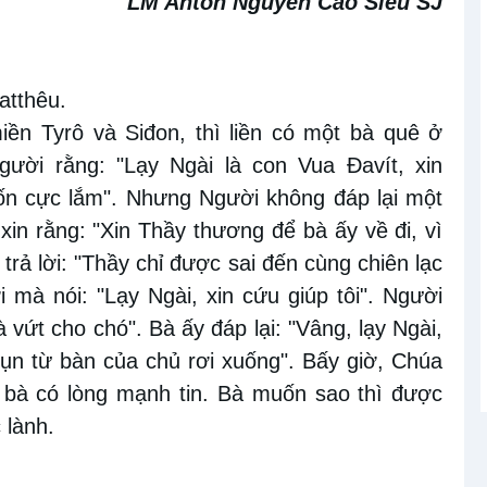
LM Antôn Nguyễn Cao Siêu SJ
atthêu.
miền Tyrô và Siđon, thì liền có một bà quê ở
ời rằng: "Lạy Ngài là con Vua Ðavít, xin
khốn cực lắm". Nhưng Người không đáp lại một
in rằng: "Xin Thầy thương để bà ấy về đi, vì
rả lời: "Thầy chỉ được sai đến cùng chiên lạc
 mà nói: "Lạy Ngài, xin cứu giúp tôi". Người
vứt cho chó". Bà ấy đáp lại: "Vâng, lạy Ngài,
n từ bàn của chủ rơi xuống". Bấy giờ, Chúa
, bà có lòng mạnh tin. Bà muốn sao thì được
 lành.