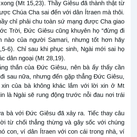
 xong (Mt 15,23). Thầy Giêsu đã thành thật từ
được Chúa Cha sai đến với dân Ítraen mà thôi.
hầy chỉ phải chu toàn sứ mạng được Cha giao
Nước Trời, Đức Giêsu cũng khuyên họ “đừng đi
nh nào của người Samari, nhưng tốt hơn hãy
,5-6). Chỉ sau khi phục sinh, Ngài mới sai họ
ác dân ngoại (Mt 28,19).
hẳng thắn của Đức Giêsu, nên bà ấy thấy cần
đi sau nữa, nhưng đến gặp thẳng Đức Giêsu,
i xin của bà không khác lắm với lời xin ở Mt
in là Ngài sẽ rung động trước nỗi đau nơi trái
ữa bà với Đức Giêsu đã xảy ra. Tiếc thay câu
 lời từ chối thẳng thừng và gây sốc với chúng
ó con, ví dân Ítraen với con cái trong nhà, ví