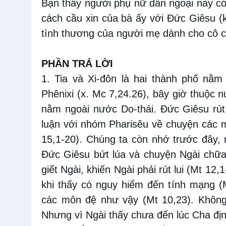
Bạn thấy người phụ nữ dân ngoại này có
cách cầu xin của bà ấy với Đức Giêsu (ki
tình thương của người mẹ dành cho cô c
PHẦN TRẢ LỜI
1. Tia và Xi-đôn là hai thành phố nằm
Phênixi (x. Mc 7,24.26), bây giờ thuộc 
nằm ngoài nước Do-thái. Đức Giêsu rút 
luận với nhóm Pharisêu về chuyện các 
15,1-20). Chúng ta còn nhớ trước đây
Đức Giêsu bứt lúa và chuyện Ngài chữa
giết Ngài, khiến Ngài phải rút lui (Mt 12
khi thấy có nguy hiểm đến tính mạng (M
các môn đệ như vậy (Mt 10,23). Không
Nhưng vì Ngài thấy chưa đến lúc Cha địn