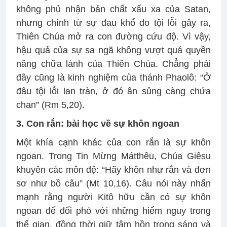
không phủ nhận bản chất xấu xa của Satan,
nhưng chính từ sự đau khổ do tội lỗi gây ra,
Thiên Chúa mở ra con đường cứu độ. Vì vậy,
hậu quả của sự sa ngã không vượt quá quyền
năng chữa lành của Thiên Chúa. Chẳng phải
đây cũng là kinh nghiệm của thánh Phaolô: “Ở
đâu tội lỗi lan tràn, ở đó ân sủng càng chứa
chan” (Rm 5,20).
3. Con rắn: bài học về sự khôn ngoan
Một khía cạnh khác của con rắn là sự khôn
ngoan. Trong Tin Mừng Mátthêu, Chúa Giêsu
khuyên các môn đệ: “Hãy khôn như rắn và đơn
sơ như bồ câu” (Mt 10,16). Câu nói này nhấn
mạnh rằng người Kitô hữu cần có sự khôn
ngoan để đối phó với những hiểm nguy trong
thế gian, đồng thời giữ tâm hồn trong sáng và