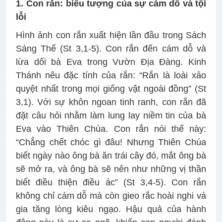
1. Con rắn: biểu tượng của sự cám dỗ và tội
lỗi
Hình ảnh con rắn xuất hiện lần đầu trong Sách
Sáng Thế (St 3,1-5). Con rắn đến cám dỗ và
lừa dối bà Eva trong Vườn Địa Đàng. Kinh
Thánh nêu đặc tính của rắn: “Rắn là loài xảo
quyệt nhất trong mọi giống vật ngoài đồng” (St
3,1). Với sự khôn ngoan tinh ranh, con rắn đã
đặt câu hỏi nhằm làm lung lay niềm tin của bà
Eva vào Thiên Chúa. Con rắn nói thế này:
“Chẳng chết chóc gì đâu! Nhưng Thiên Chúa
biết ngày nào ông bà ăn trái cây đó, mắt ông bà
sẽ mở ra, và ông bà sẽ nên như những vị thần
biết điều thiện điều ác” (St 3,4-5). Con rắn
không chỉ cám dỗ mà còn gieo rắc hoài nghi và
gia tăng lòng kiêu ngạo. Hậu quả của hành