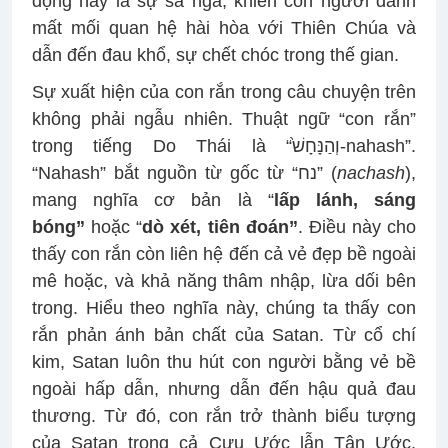
động này là sự sa ngã, khiến con người đánh
mất mối quan hệ hài hòa với Thiên Chúa và
dẫn đến đau khổ, sự chết chóc trong thế gian.
Sự xuất hiện của con rắn trong câu chuyện trên
không phải ngẫu nhiên. Thuật ngữ “con rắn”
trong tiếng Do Thái là “וְהַנָּחָשׁ֙-nahash”.
“Nahash” bắt nguồn từ gốc từ “נח” (
nachash
),
mang nghĩa cơ bản là “
lấp lánh, sáng
bóng”
hoặc “
dò xét, tiên đoán”
. Điều này cho
thấy con rắn còn liên hệ đến cả vẻ đẹp bề ngoài
mê hoặc, và khả năng thâm nhập, lừa dối bên
trong. Hiểu theo nghĩa này, chúng ta thấy con
rắn phản ánh bản chất của Satan. Từ cổ chí
kim, Satan luôn thu hút con người bằng vẻ bề
ngoài hấp dẫn, nhưng dẫn đến hậu quả đau
thương. Từ đó, con rắn trở thành biểu tượng
của Satan trong cả Cựu Ước lẫn Tân Ước.