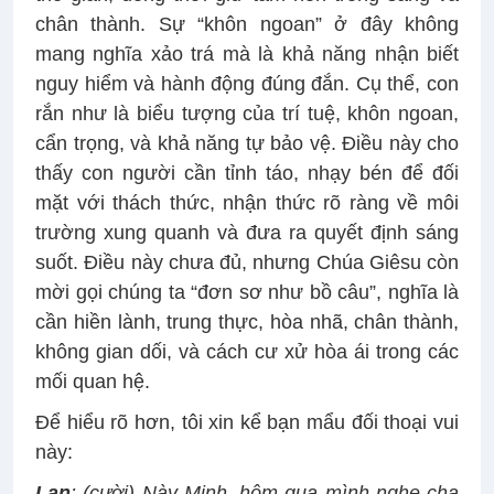
chân thành. Sự “khôn ngoan” ở đây không
mang nghĩa xảo trá mà là khả năng nhận biết
nguy hiểm và hành động đúng đắn. Cụ thể, con
rắn như là biểu tượng của trí tuệ, khôn ngoan,
cẩn trọng, và khả năng tự bảo vệ. Điều này cho
thấy con người cần tỉnh táo, nhạy bén để đối
mặt với thách thức, nhận thức rõ ràng về môi
trường xung quanh và đưa ra quyết định sáng
suốt. Điều này chưa đủ, nhưng Chúa Giêsu còn
mời gọi chúng ta “đơn sơ như bồ câu”, nghĩa là
cần hiền lành, trung thực, hòa nhã, chân thành,
không gian dối, và cách cư xử hòa ái trong các
mối quan hệ.
Để hiểu rõ hơn, tôi xin kể bạn mẩu đối thoại vui
này:
Lan
: (cười) Này Minh, hôm qua mình nghe cha