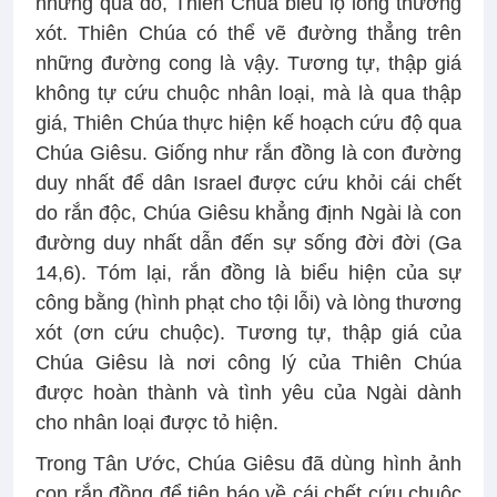
nhưng qua đó, Thiên Chúa biểu lộ lòng thương
xót. Thiên Chúa có thể vẽ đường thẳng trên
những đường cong là vậy. Tương tự, thập giá
không tự cứu chuộc nhân loại, mà là qua thập
giá, Thiên Chúa thực hiện kế hoạch cứu độ qua
Chúa Giêsu. Giống như rắn đồng là con đường
duy nhất để dân Israel được cứu khỏi cái chết
do rắn độc, Chúa Giêsu khẳng định Ngài là con
đường duy nhất dẫn đến sự sống đời đời (Ga
14,6). Tóm lại, rắn đồng là biểu hiện của sự
công bằng (hình phạt cho tội lỗi) và lòng thương
xót (ơn cứu chuộc). Tương tự, thập giá của
Chúa Giêsu là nơi công lý của Thiên Chúa
được hoàn thành và tình yêu của Ngài dành
cho nhân loại được tỏ hiện.
Trong Tân Ước, Chúa Giêsu đã dùng hình ảnh
con rắn đồng để tiên báo về cái chết cứu chuộc