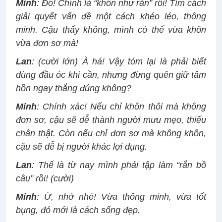
Minh
: Đó! Chính là “khôn như rắn” rồi! Tìm cách
giải quyết vấn đề một cách khéo léo, thông
minh. Cậu thấy không, mình có thể vừa khôn
vừa đơn sơ mà!
Lan
: (cười lớn) À há! Vậy tóm lại là phải biết
dùng đầu óc khi cần, nhưng đừng quên giữ tâm
hồn ngay thẳng đúng không?
Minh
: Chính xác! Nếu chỉ khôn thôi mà không
đơn sơ, cậu sẽ dễ thành người mưu mẹo, thiếu
chân thật. Còn nếu chỉ đơn sơ mà không khôn,
cậu sẽ dễ bị người khác lợi dụng.
Lan
: Thế là từ nay mình phải tập làm “rắn bồ
câu” rồi! (cười)
Minh
: Ừ, nhớ nhé! Vừa thông minh, vừa tốt
bụng, đó mới là cách sống đẹp.