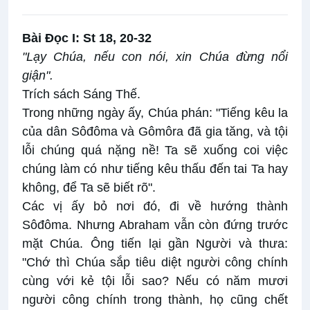
Bài Ðọc I: St 18, 20-32
"Lạy Chúa, nếu con nói, xin Chúa đừng nổi
giận".
Trích sách Sáng Thế.
Trong những ngày ấy, Chúa phán: "Tiếng kêu la
của dân Sôđôma và Gômôra đã gia tăng, và tội
lỗi chúng quá nặng nề! Ta sẽ xuống coi việc
chúng làm có như tiếng kêu thấu đến tai Ta hay
không, để Ta sẽ biết rõ".
Các vị ấy bỏ nơi đó, đi về hướng thành
Sôđôma. Nhưng Abraham vẫn còn đứng trước
mặt Chúa. Ông tiến lại gần Người và thưa:
"Chớ thì Chúa sắp tiêu diệt người công chính
cùng với kẻ tội lỗi sao? Nếu có năm mươi
người công chính trong thành, họ cũng chết