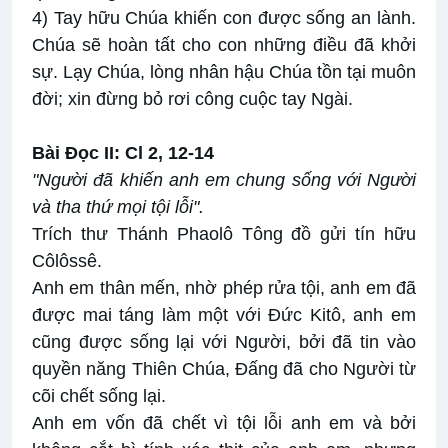
4) Tay hữu Chúa khiến con được sống an lành.
Chúa sẽ hoàn tất cho con những điều đã khởi
sự. Lạy Chúa, lòng nhân hậu Chúa tồn tại muôn
đời; xin đừng bỏ rơi công cuộc tay Ngài.
Bài Ðọc II: Cl 2, 12-14
"Người đã khiến anh em chung sống với Người
và tha thứ mọi tội lỗi".
Trích thư Thánh Phaolô Tông đồ gửi tín hữu
Côlôssê.
Anh em thân mến, nhờ phép rửa tội, anh em đã
được mai táng làm một với Ðức Kitô, anh em
cũng được sống lại với Người, bởi đã tin vào
quyền năng Thiên Chúa, Ðấng đã cho Người từ
cõi chết sống lại.
Anh em vốn đã chết vì tội lỗi anh em và bởi