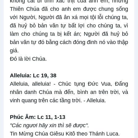
không cắt bì tính xác thịt của anh em, nhưng
Thiên Chúa đã cho anh em được chung sống
với Người, Người đã ân xá mọi tội lỗi chúng ta,
đã huỷ bỏ bản văn tự bất lợi cho chúng ta, vì
làm cho chúng ta bị kết án; Người đã huỷ bỏ
bản văn tự đó bằng cách đóng đinh nó vào thập
giá.
Ðó là lời Chúa.
Alleluia: Lc 19, 38
Alleluia, alleluia! - Chúc tụng Ðức Vua, Ðấng
nhân danh Chúa mà đến, bình an trên trời, và
vinh quang trên các tầng trời. - Alleluia.
Phúc Âm: Lc 11, 1-13
"Các ngươi hãy xin thì sẽ được".
Tin Mừng Chúa Giêsu Kitô theo Thánh Luca.