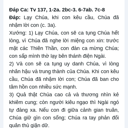
Ðáp Ca: Tv 137, 1-2a. 2bc-3. 6-7ab. 7c-8
Ðáp:
Lạy Chúa, khi con kêu cầu, Chúa đã
nhậm lời con (c. 3a).
Xướng: 1) Lạy Chúa, con sẽ ca tụng Chúa hết
lòng, vì Chúa đã nghe lời miệng con xin: trước
mặt các Thiên Thần, con đàn ca mừng Chúa;
con sấp mình thờ lạy bên thánh điện Ngài.
2) Và con sẽ ca tụng uy danh Chúa, vì lòng
nhân hậu và trung thành của Chúa. Khi con kêu
cầu, Chúa đã nhậm lời con; Chúa đã ban cho
tâm hồn con nhiều sức mạnh.
3) Quả thật Chúa cao cả và thương nhìn kẻ
khiêm cung; còn người kiêu ngạo thì Ngài ngó
tự đàng xa. Nếu con đi giữa cảnh gian truân,
Chúa giữ gìn con sống; Chúa ra tay phản đối
quân thù giận dữ.