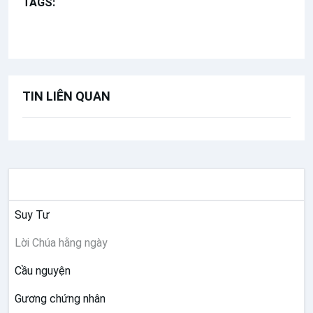
TAGS:
Chúa nhật 17 Thường niên năm C
Lời Chúa Hằng Ngày
TIN LIÊN QUAN
SUY NIỆM
Suy Tư
Lời Chúa hằng ngày
Cầu nguyện
Gương chứng nhân