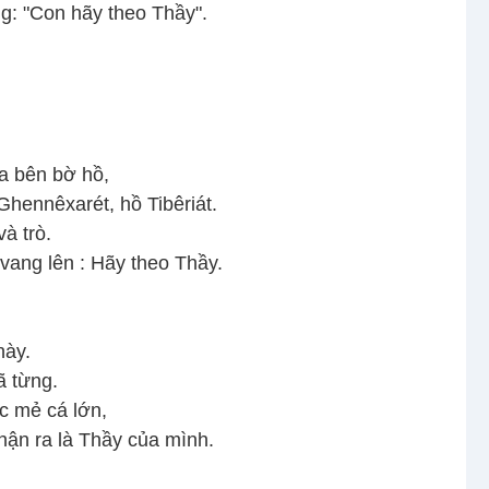
g: "Con hãy theo Thầy".
a bên bờ hồ,
 Ghennêxarét, hồ Tibêriát.
à trò.
 vang lên : Hãy theo Thầy.
này.
ã từng.
c mẻ cá lớn,
hận ra là Thầy của mình.