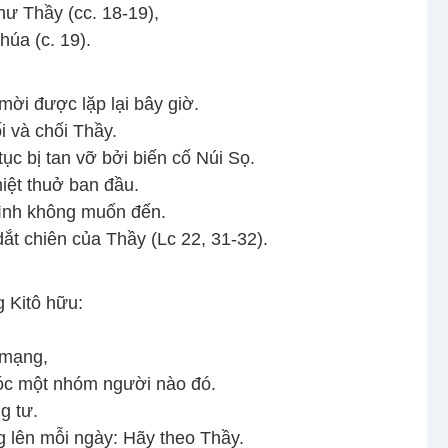
hư Thầy (cc. 18-19),
húa (c. 19).
mời được lặp lại bây giờ.
i và chối Thầy.
ục bị tan vỡ bởi biến cố Núi Sọ.
iệt thuở ban đầu.
mình không muốn đến.
ắt chiên của Thầy (Lc 22, 31-32).
 Kitô hữu:
 mạng,
sóc một nhóm người nào đó.
g tư.
g lên mỗi ngày: Hãy theo Thầy.