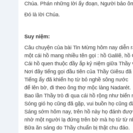
Chúa. Phán những lời ấy đoạn, Người bảo ôn
Ðó là lời Chúa.
Suy niệm:
Câu chuyện của bài Tin Mừng hôm nay diễn r
một cái hồ mang nhiều tên gọi : hồ Galilê, hồ
Cái hồ quen thuộc đầy ắp kỷ niệm giữa Thầy v
Nơi đây tiếng gọi đầu tiên của Thầy Giêsu đã
Tiếng ấy đã khiến họ từ bỏ nghề sông nước
để lên bờ, đi theo ông thợ mộc làng Nadarét.
Bao lần Thầy trò đi qua cái hồ rộng như biển 
Sóng gió họ cũng đã gặp, vui buồn họ cũng đ
Sáng sớm hôm nay, trên hồ này họ đánh đượ
nhờ một người lạ đứng trên bờ mà họ từ từ n
Bữa ăn sáng do Thầy chuẩn bị thật chu đáo.