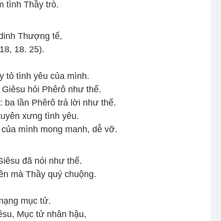
 tình Thầy trò.
dinh Thượng tế,
8, 18. 25).
 tỏ tình yêu của mình.
 Giêsu hỏi Phêrô như thế.
ba lần Phêrô trả lời như thế.
tuyên xưng tình yêu.
u của mình mong manh, dễ vỡ.
Giêsu đã nói như thế.
iên mà Thầy quý chuộng.
 mạng mục tử.
iêsu, Mục tử nhân hậu,