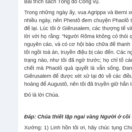
Bài trích sách Tông đồ Công vụ.
Trong những ngày ấy, vua Agrippa và Berni x
nhiều ngày, nên Phestô đem chuyện Phaolô tr
để lại. Lúc tôi ở Giêrusalem, các thượng tế và
lời với họ rằng: "Người Rôma không có thói q
nguyên cáo, và có cơ hội bào chữa để thanh 
tôi ngồi toà án, truyền điệu bị cáo đến. Các
trạng nào, như tôi đã ngờ trước; họ chỉ tố c
chết mà Phaolô quả quyết là vẫn sống. Ðan
Giêrusalem để được xét xử tại đó về các đi
hoàng đế Augustô, nên tôi đã truyền giữ hắn 
Ðó là lời Chúa.
Ðáp:
Chúa thiết lập ngai vàng Người ở cõi
Xướng: 1) Linh hồn tôi ơi, hãy chúc tụng Chú