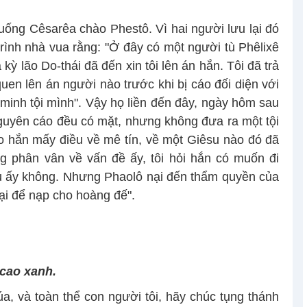
uống Cêsarêa chào Phestô. Vì hai người lưu lại đó
ình nhà vua rằng: "Ở đây có một người tù Phêlixê
 kỳ lão Do-thái đã đến xin tôi lên án hắn. Tôi đã trả
uen lên án người nào trước khi bị cáo đối diện với
minh tội mình". Vậy họ liền đến đây, ngày hôm sau
 nguyên cáo đều có mặt, nhưng không đưa ra một tội
áo hắn mấy điều về mê tín, về một Giêsu nào đó đã
g phân vân về vấn đề ấy, tôi hỏi hắn có muốn đi
ều ấy không. Nhưng Phaolô nại đến thẩm quyền của
lại để nạp cho hoàng đế".
 cao xanh.
a, và toàn thể con người tôi, hãy chúc tụng thánh