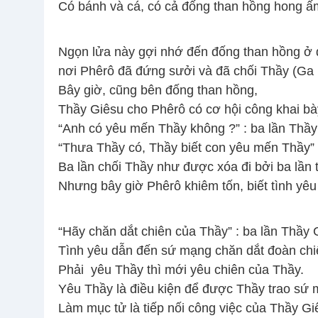
Có bánh và cá, có cả đống than hồng hong ấm
Ngọn lửa này gợi nhớ đến đống than hồng ở 
nơi Phêrô đã đứng sưởi và đã chối Thầy (Ga 1
Bây giờ, cũng bên đống than hồng,
Thầy Giêsu cho Phêrô có cơ hội công khai bày
“Anh có yêu mến Thầy không ?” : ba lần Thầy
“Thưa Thầy có, Thầy biết con yêu mến Thầy” : 
Ba lần chối Thầy như được xóa đi bởi ba lần 
Nhưng bây giờ Phêrô khiêm tốn, biết tình yê
“Hãy chăn dắt chiên của Thầy” : ba lần Thầy 
Tình yêu dẫn đến sứ mạng chăn dắt đoàn ch
Phải yêu Thầy thì mới yêu chiên của Thầy.
Yêu Thầy là điều kiện để được Thầy trao sứ
Làm mục tử là tiếp nối công việc của Thầy G