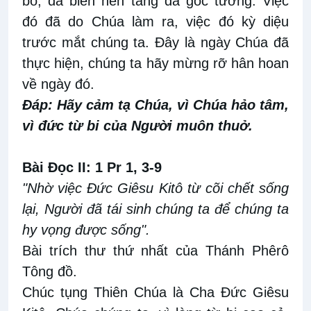
bỏ, đã biến nên tảng đá góc tường. Việc
đó đã do Chúa làm ra, việc đó kỳ diệu
trước mắt chúng ta. Ðây là ngày Chúa đã
thực hiện, chúng ta hãy mừng rỡ hân hoan
về ngày đó.
Ðáp: Hãy cảm tạ Chúa, vì Chúa hảo tâm,
vì đức từ bi của Người muôn thuở.
Bài Ðọc II: 1 Pr 1, 3-9
"Nhờ việc Ðức Giêsu Kitô từ cõi chết sống
lại, Người đã tái sinh chúng ta để chúng ta
hy vọng được sống".
Bài trích thư thứ nhất của Thánh Phêrô
Tông đồ.
Chúc tụng Thiên Chúa là Cha Ðức Giêsu