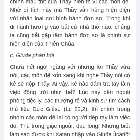
chính máu thịt của Thầy hiến tế vì các môn đệ.
Nhờ bí tích này mà Thầy vẫn hằng hiện diện
với nhân loại nơi hình bánh đơn sơ. Trong khi
đi hành hương vào bất cứ nhà thờ nào, chúng
ta cũng bắt gặp tâm bánh đơn sơ là chính sự
hiện diện của Thiên Chúa.
c. Giuđa phản bội
Chưa hết ngỡ ngàng với những lời Thầy vừa
nói, các môn đệ xốn xang khi nghe Thầy nói có
kẻ sẽ nộp Thầy. Ai vậy, kẻ nào dám tra tay làm
việc động trời như thế? Lúc này bên ngoài
phòng tiệc ly, các thượng tế và kinh sư tìm cách
thủ tiêu Đức Giêsu (Lc 22,2), thì chính trong
nhóm các môn đệ lại có người tiếp tay làm việc
đó. Thù trong giặc ngoài, đau lòng! Nhưng biết
làm sao được khi Xatan nhập vào Giuđa Ítcariốt