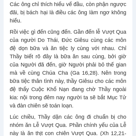
Các ông chỉ thích hiểu vế đầu, còn phận ngược
đãi, bị bách hại là điều các ông làm ngơ không
hiểu.
Rồi việc gì đến cũng đến. Gần đến lễ Vượt Qua
của người Do Thái, Đức Giêsu cùng các môn
đệ dọn bữa và ăn tiệc ly cùng với nhau. Chỉ
Thầy biết rõ đây là bữa ăn sau cùng, bởi giờ
của Người đã đến, giờ Người phải bỏ thế gian
mà về cùng Chúa Cha (Ga 16,28). Nên trong
bữa tiệc thân tình này, thầy Giêsu cho các môn
đệ thấy Cuộc Khổ Nạn đang chờ Thầy ngoài
kia: nội trong đêm nay người ta sẽ bắt Mục Tử
và đàn chiên sẽ toán loạn.
Lúc chiều, Thầy dặn các ông đi chuẩn bị cho
nhóm ăn Lễ Vượt Qua. Phần chính yếu của Lễ
này là ăn thịt con chiên Vượt Qua. (Xh 12,21-