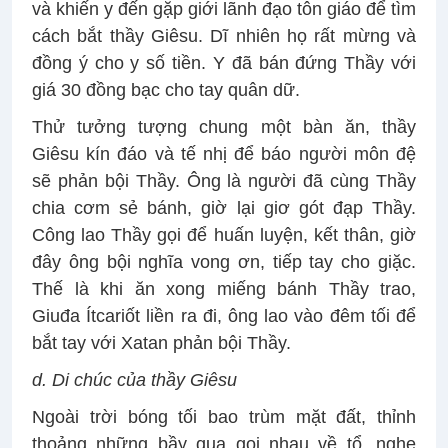
và khiến y đến gặp giới lãnh đạo tôn giáo để tìm
cách bắt thầy Giêsu. Dĩ nhiên họ rất mừng và
đồng ý cho y số tiền. Y đã bán đứng Thầy với
giá 30 đồng bạc cho tay quân dữ.
Thử tưởng tượng chung một bàn ăn, thầy
Giêsu kín đáo và tế nhị để báo người môn đệ
sẽ phản bội Thầy. Ông là người đã cùng Thầy
chia cơm sẻ bánh, giờ lại giơ gót đạp Thầy.
Công lao Thầy gọi để huấn luyện, kết thân, giờ
đây ông bội nghĩa vong ơn, tiếp tay cho giặc.
Thế là khi ăn xong miếng bánh Thầy trao,
Giuđa Ítcariốt liền ra đi, ông lao vào đêm tối để
bắt tay với Xatan phản bội Thầy.
d. Di chúc của thầy Giêsu
Ngoài trời bóng tối bao trùm mặt đất, thỉnh
thoảng những bầy quạ gọi nhau về tổ, nghe