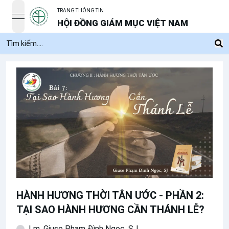
TRANG THÔNG TIN
open navigation menu
HỘI ĐỒNG GIÁM MỤC VIỆT NAM
HÀNH HƯƠNG THỜI TÂN ƯỚC - PHẦN 2:
TẠI SAO HÀNH HƯƠNG CẦN THÁNH LỄ?
Lm. Giuse Phạm Đình Ngọc, SJ