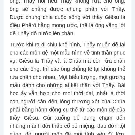
ông. Thầy nói nếu Thầy không rửa cho ông,
ông sẽ chẳng được chung phần với Thầy.
Được chung chia cuộc sống với thầy Giêsu là
điều Phêrô hằng mong ước, thế là ông vâng lời
để Thầy đổ nước lên chân.
Trước khi ra đi chịu khổ hình, Thầy muốn để lại
cho các môn đệ một mẫu hình về tinh thần phục
vụ. Giêsu là Thầy và là Chúa mà còn rửa chân
cho các ông, thì các ông chẳng lẽ lại không thể
rửa chân cho nhau. Một biểu tượng, một gương
mẫu dành cho những ai kết thân với Thầy. Bài
học ấy vẫn hợp cho mọi thời đại, nhất là thời
con người cần đến lòng thương xót của Chúa
phải bằng hành động cụ thể từ các môn đệ của
thầy Giêsu. Cúi xuống để đụng chạm đến
những mảnh đời thấp cổ bé miệng, đau đớn tột
cùng, đòi người môn đệ một tình yêu đủ lớn,