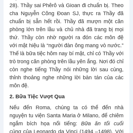
28). Thầy sai Phêrô và Gioan đi chuẩn bị. Theo
cha Nguyễn Công Đoan SJ, thực ra Thầy đã
chuẩn bị sẵn hết rồi. Thầy đã mượn một căn
phòng lớn trên lầu và chủ nhà đã trang bị mọi
thứ. Thầy còn nhờ người ra đón các môn đệ
với mật hiệu là “người đàn ông mang vò nước.”
Thế là bữa tiệc hôm nay bí mật, chỉ có Thầy với
trò trong căn phòng trên lầu yên ắng. Nơi đó chỉ
còn nghe tiếng Thầy nói những lời sau cùng,
thỉnh thoảng nghe những lời bàn tán của các
môn đệ.
2. Bữa Tiệc Vượt Qua
Nếu đến Roma, chúng ta có thể đến nhà
nguyện tu viện Santa Maria ở Milano, để chiêm
ngắm bích họa nổi tiếng:
Bữa ăn tối cuối
cùng
của Leonardo da Vinci (1494 –1498). Với