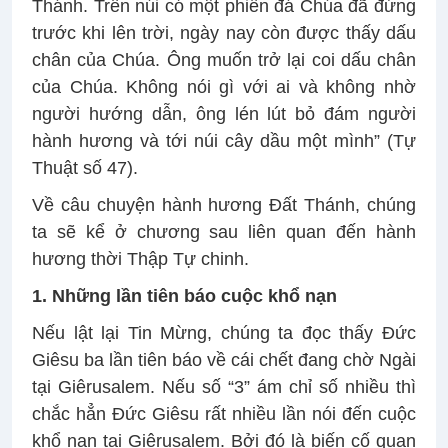
Thánh. Trên núi có một phiến đá Chúa đã đứng
trước khi lên trời, ngày nay còn được thấy dấu
chân của Chúa. Ông muốn trở lại coi dấu chân
của Chúa. Không nói gì với ai và không nhờ
người hướng dẫn, ông lén lút bỏ đám người
hành hương và tới núi cây dầu một mình” (Tự
Thuật số 47).
Về câu chuyện hành hương Đất Thánh, chúng
ta sẽ kể ở chương sau liên quan đến hành
hương thời Thập Tự chinh.
1. Những lần tiên báo cuộc khổ nạn
Nếu lật lại Tin Mừng, chúng ta đọc thấy Đức
Giêsu ba lần tiên báo về cái chết đang chờ Ngài
tại Giêrusalem. Nếu số “3” ám chỉ số nhiều thì
chắc hẳn Đức Giêsu rất nhiều lần nói đến cuộc
khổ nạn tại Giêrusalem. Bởi đó là biến cố quan