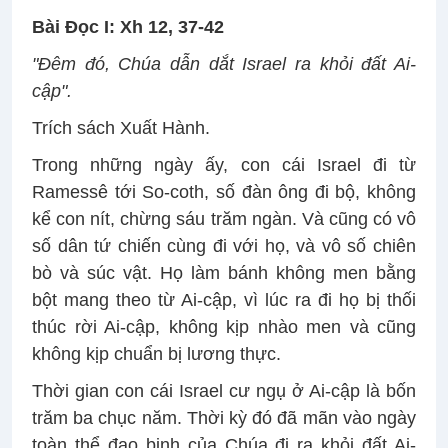
Bài Ðọc I: Xh 12, 37-42
"Ðêm đó, Chúa dẫn dắt Israel ra khỏi đất Ai-
cập".
Trích sách Xuất Hành.
Trong những ngày ấy, con cái Israel đi từ
Ramessê tới So-coth, số đàn ông đi bộ, không
kể con nít, chừng sáu trăm ngàn. Và cũng có vô
số dân tứ chiến cùng đi với họ, và vô số chiên
bò và súc vật. Họ làm bánh không men bằng
bột mang theo từ Ai-cập, vì lúc ra đi họ bị thối
thúc rời Ai-cập, không kịp nhào men và cũng
không kịp chuẩn bị lương thực.
Thời gian con cái Israel cư ngụ ở Ai-cập là bốn
trăm ba chục năm. Thời kỳ đó đã mãn vào ngày
toàn thể đạo binh của Chúa đi ra khỏi đất Ai-