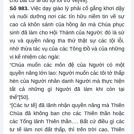
cho bất cứ ai bỏ tội lỗi trở về
[49]
.
Số 983.
Việc dạy giáo lý phải cố gắng khơi dậy
và nuôi dưỡng nơi các tín hữu niềm tin về sự
cao cả khôn sánh của hồng ân mà Chúa phục
sinh đã làm cho Hội Thánh của Người: đó là sứ
vụ và quyền năng tha thứ thật sự các tội lỗi,
nhờ thừa tác vụ của các Tông Đồ và của những
vị kế nhiệm các ngài:
“Chúa muốn các môn đệ của Người có một
quyền năng lớn lao: Người muốn các tôi tớ thấp
hèn của Người nhân danh Người mà thực hiện
tất cả những gì Người đã làm khi còn tại
thế”
[50]
.
“[Các tư tế] đã lãnh nhận quyền năng mà Thiên
Chúa đã không ban cho các Thiên thần hoặc
các Tổng lãnh Thiên thần…. Bất cứ điều gì các
tư tế làm nơi đất thấp, thì trên trời cao, Thiên