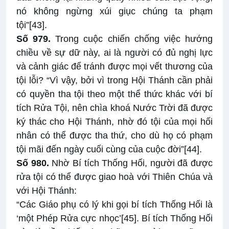
nó không ngừng xúi giục chúng ta phạm
tội”
[43]
.
Số 979.
Trong cuộc chiến chống việc hướng
chiều về sự dữ này, ai là người có đủ nghị lực
và cảnh giác để tránh được mọi vết thương của
tội lỗi? “Vì vậy, bởi vì trong Hội Thánh cần phải
có quyền tha tội theo một thể thức khác với bí
tích Rửa Tội, nên chìa khoá Nước Trời đã được
ký thác cho Hội Thánh, nhờ đó tội của mọi hối
nhân có thể được tha thứ, cho dù họ có phạm
tội mãi đến ngày cuối cùng của cuộc đời”
[44]
.
Số 980.
Nhờ Bí tích Thống Hối, người đã được
rửa tội có thể được giao hoà với Thiên Chúa và
với Hội Thánh:
“Các Giáo phụ có lý khi gọi bí tích Thống Hối là
‘một Phép Rửa cực nhọc’
[45]
. Bí tích Thống Hối