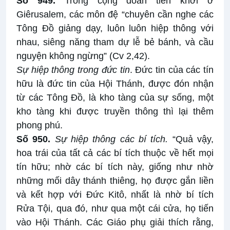
Số 949.
Trong cộng đoàn tiên khởi ở
Giêrusalem, các môn đệ “chuyên cần nghe các
Tông Đồ giảng dạy, luôn luôn hiệp thông với
nhau, siêng năng tham dự lễ bẻ bánh, và cầu
nguyện không ngừng” (Cv 2,42).
Sự hiệp thông trong đức tin
. Đức tin của các tín
hữu là đức tin của Hội Thánh, được đón nhận
từ các Tông Đồ, là kho tàng của sự sống, một
kho tàng khi được truyền thông thì lại thêm
phong phú.
Số 950.
Sự hiệp thông các bí tích.
“Quả vậy,
hoa trái của tất cả các bí tích thuộc về hết mọi
tín hữu; nhờ các bí tích này, giống như nhờ
những mối dây thánh thiêng, họ được gắn liền
và kết hợp với Đức Kitô, nhất là nhờ bí tích
Rửa Tội, qua đó, như qua một cái cửa, họ tiến
vào Hội Thánh. Các Giáo phụ giải thích rằng,