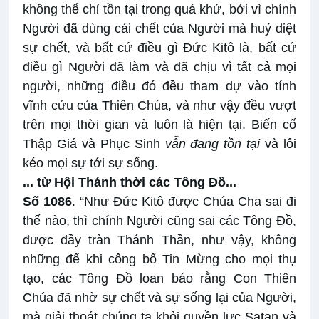
không thể chỉ tồn tại trong quá khứ, bởi vì chính
Người đã dùng cái chết của Người mà huỷ diệt
sự chết, và bất cứ điều gì Đức Kitô là, bất cứ
điều gì Người đã làm và đã chịu vì tất cả mọi
người, những điều đó đều tham dự vào tính
vĩnh cửu của Thiên Chúa, và như vậy đều vượt
trên mọi thời gian và luôn là hiện tại. Biến cố
Thập Giá và Phục Sinh
vẫn đang tồn tại
và lôi
kéo mọi sự tới sự sống.
... từ Hội Thánh thời các Tông Đồ...
Số 1086
. “Như Đức Kitô được Chúa Cha sai đi
thế nào, thì chính Người cũng sai các Tông Đồ,
được đầy tràn Thánh Thần, như vậy, không
những để khi công bố Tin Mừng cho mọi thụ
tạo, các Tông Đồ loan báo rằng Con Thiên
Chúa đã nhờ sự chết và sự sống lại của Người,
mà giải thoát chúng ta khỏi quyền lực Satan và