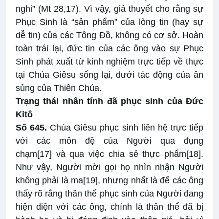
nghi” (Mt 28,17). Vì vậy, giả thuyết cho rằng sự
Phục Sinh là “sản phẩm” của lòng tin (hay sự
dễ tin) của các Tông Đồ, không có cơ sở. Hoàn
toàn trái lại, đức tin của các ông vào sự Phục
Sinh phát xuất từ kinh nghiệm trực tiếp về thực
tại Chúa Giêsu sống lại, dưới tác động của ân
sủng của Thiên Chúa.
Trạng thái nhân tính đã phục sinh của Đức
Kitô
Số 645.
Chúa Giêsu phục sinh liên hệ trực tiếp
với các môn đệ của Người qua đụng
chạm
[17]
và qua việc chia sẻ thực phẩm
[18]
.
Như vậy, Người mời gọi họ nhìn nhận Người
không phải là ma
[19]
, nhưng nhất là để các ông
thấy rõ rằng thân thể phục sinh của Người đang
hiện diện với các ông, chính là thân thể đã bị