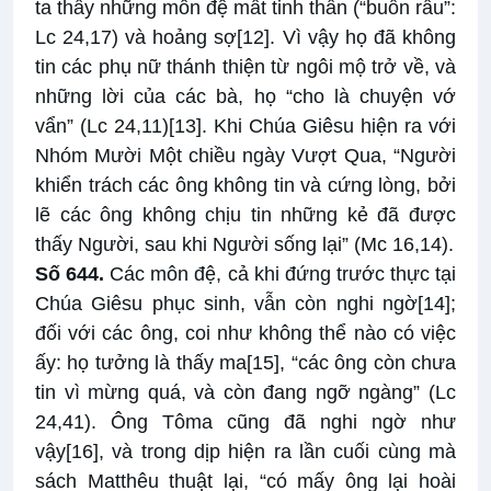
ta thấy những môn đệ mất tinh thần (“buồn rầu”:
Lc 24,17) và hoảng sợ
[12]
. Vì vậy họ đã không
tin các phụ nữ thánh thiện từ ngôi mộ trở về, và
những lời của các bà, họ “cho là chuyện vớ
vẩn” (Lc 24,11)
[13]
. Khi Chúa Giêsu hiện ra với
Nhóm Mười Một chiều ngày Vượt Qua, “Người
khiển trách các ông không tin và cứng lòng, bởi
lẽ các ông không chịu tin những kẻ đã được
thấy Người, sau khi Người sống lại” (Mc 16,14).
Số 644.
Các môn đệ, cả khi đứng trước thực tại
Chúa Giêsu phục sinh, vẫn còn nghi ngờ
[14]
;
đối với các ông, coi như không thể nào có việc
ấy: họ tưởng là thấy ma
[15]
, “các ông còn chưa
tin vì mừng quá, và còn đang ngỡ ngàng” (Lc
24,41). Ông Tôma cũng đã nghi ngờ như
vậy
[16]
, và trong dịp hiện ra lần cuối cùng mà
sách Matthêu thuật lại, “có mấy ông lại hoài