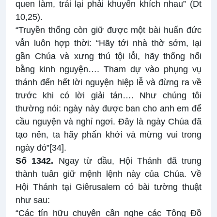
quen làm, trái lại phải khuyến khích nhau” (Dt
10,25).
“Truyền thống còn giữ được một bài huấn đức
vẫn luôn hợp thời: “Hãy tới nhà thờ sớm, lại
gần Chúa và xưng thú tội lỗi, hãy thống hối
bằng kinh nguyện…. Tham dự vào phụng vụ
thánh đến hết lời nguyện hiệp lễ và đừng ra về
trước khi có lời giải tán…. Như chúng tôi
thường nói: ngày này được ban cho anh em để
cầu nguyện và nghỉ ngơi. Đây là ngày Chúa đã
tạo nên, ta hãy phấn khởi và mừng vui trong
ngày đó”
[34]
.
Số 1342.
Ngay từ đầu, Hội Thánh đã trung
thành tuân giữ mệnh lệnh này của Chúa. Về
Hội Thánh tại Giêrusalem có bài tường thuật
như sau:
“Các tín hữu chuyên cần nghe các Tông Đồ