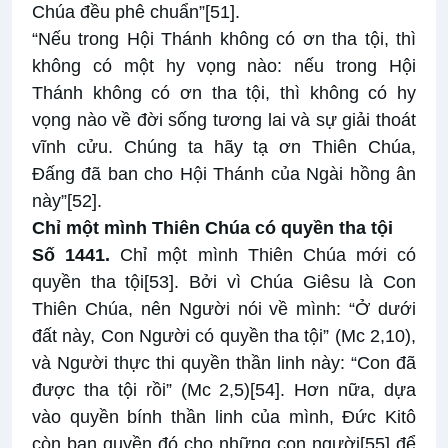
Chúa đều phê chuẩn”
[51]
.
“Nếu trong Hội Thánh không có ơn tha tội, thì
không có một hy vọng nào: nếu trong Hội
Thánh không có ơn tha tội, thì không có hy
vọng nào về đời sống tương lai và sự giải thoát
vĩnh cửu. Chúng ta hãy tạ ơn Thiên Chúa,
Đấng đã ban cho Hội Thánh của Ngài hồng ân
này”
[52]
.
Chỉ một mình Thiên Chúa có quyền tha tội
Số 1441.
Chỉ một mình Thiên Chúa mới có
quyền tha tội
[53]
. Bởi vì Chúa Giêsu là Con
Thiên Chúa, nên Người nói về mình: “Ở dưới
đất này, Con Người có quyền tha tội” (Mc 2,10),
và Người thực thi quyền thần linh này: “Con đã
được tha tội rồi” (Mc 2,5)
[54]
. Hơn nữa, dựa
vào quyền bính thần linh của mình, Đức Kitô
còn ban quyền đó cho những con người
[55]
để