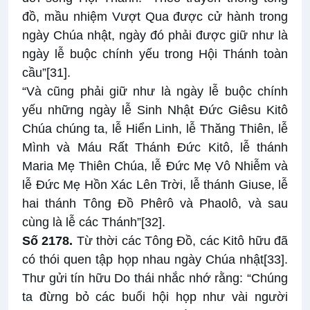
đồ, mầu nhiệm Vượt Qua được cử hành trong
ngày Chúa nhật, ngày đó phải được giữ như là
ngày lễ buộc chính yếu trong Hội Thánh toàn
cầu”
[31]
.
“Và cũng phải giữ như là ngày lễ buộc chính
yếu những ngày lễ Sinh Nhật Đức Giêsu Kitô
Chúa chúng ta, lễ Hiển Linh, lễ Thăng Thiên, lễ
Mình và Máu Rất Thánh Đức Kitô, lễ thánh
Maria Mẹ Thiên Chúa, lễ Đức Mẹ Vô Nhiễm và
lễ Đức Mẹ Hồn Xác Lên Trời, lễ thánh Giuse, lễ
hai thánh Tông Đồ Phêrô và Phaolô, và sau
cùng là lễ các Thánh”
[32]
.
Số 2178.
Từ thời các Tông Đồ, các Kitô hữu đã
có thói quen tập họp nhau ngày Chúa nhật
[33]
.
Thư gửi tín hữu Do thái nhắc nhớ rằng: “Chúng
ta đừng bỏ các buổi hội họp như vài người