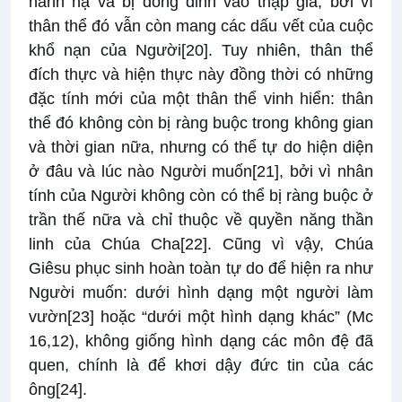
hành hạ và bị đóng đinh vào thập giá, bởi vì
thân thể đó vẫn còn mang các dấu vết của cuộc
khổ nạn của Người
[20]
. Tuy nhiên, thân thể
đích thực và hiện thực này đồng thời có những
đặc tính mới của một thân thể vinh hiển: thân
thể đó không còn bị ràng buộc trong không gian
và thời gian nữa, nhưng có thể tự do hiện diện
ở đâu và lúc nào Người muốn
[21]
, bởi vì nhân
tính của Người không còn có thể bị ràng buộc ở
trần thế nữa và chỉ thuộc về quyền năng thần
linh của Chúa Cha
[22]
. Cũng vì vậy, Chúa
Giêsu phục sinh hoàn toàn tự do để hiện ra như
Người muốn: dưới hình dạng một người làm
vườn
[23]
hoặc “dưới một hình dạng khác” (Mc
16,12), không giống hình dạng các môn đệ đã
quen, chính là để khơi dậy đức tin của các
ông
[24]
.