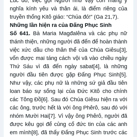
Lúc đó, việc gọi Người như vậy còn mang ý
nghĩa kính yêu và thân ái, là điểm riêng của
truyền thống Kitô giáo: “Chúa đó!” (Ga 21,7).
Những lần hiện ra của Đấng Phục Sinh
Số 641.
Bà Maria Magđalêna và các phụ nữ
thánh thiện, những người đã đến để hoàn thành
việc xức dầu cho thân thể của Chúa Giêsu
[3]
,
vốn được mai táng cách vội vã vào chiều ngày
Thứ Sáu vì đã đến ngày sabat
[4]
, là những
người đầu tiên được gặp Đấng Phục Sinh
[5]
.
Như vậy, các phụ nữ là những sứ giả đầu tiên
loan báo sự sống lại của Đức Kitô cho chính
các Tông Đồ
[6]
. Sau đó Chúa Giêsu hiện ra với
các ông, trước hết là với ông Phêrô, sau đó với
nhóm Mười Hai
[7]
. Vì vậy ông Phêrô, người đã
được kêu gọi để củng cố đức tin của các anh
em mình
[8]
, đã thấy Đấng Phục Sinh trước các