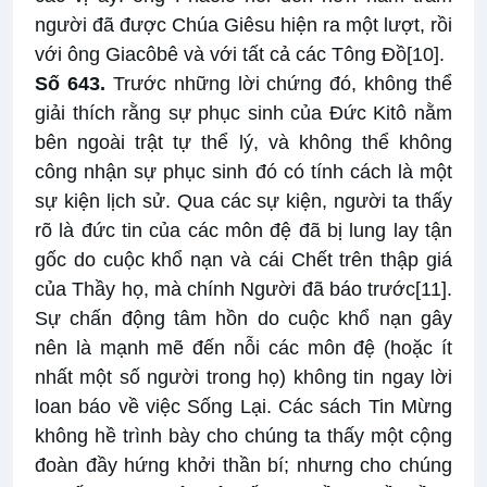
người đã được Chúa Giêsu hiện ra một lượt, rồi
với ông Giacôbê và với tất cả các Tông Đồ
[10]
.
Số 643.
Trước những lời chứng đó, không thể
giải thích rằng sự phục sinh của Đức Kitô nằm
bên ngoài trật tự thể lý, và không thể không
công nhận sự phục sinh đó có tính cách là một
sự kiện lịch sử. Qua các sự kiện, người ta thấy
rõ là đức tin của các môn đệ đã bị lung lay tận
gốc do cuộc khổ nạn và cái Chết trên thập giá
của Thầy họ, mà chính Người đã báo trước
[11]
.
Sự chấn động tâm hồn do cuộc khổ nạn gây
nên là mạnh mẽ đến nỗi các môn đệ (hoặc ít
nhất một số người trong họ) không tin ngay lời
loan báo về việc Sống Lại. Các sách Tin Mừng
không hề trình bày cho chúng ta thấy một cộng
đoàn đầy hứng khởi thần bí; nhưng cho chúng