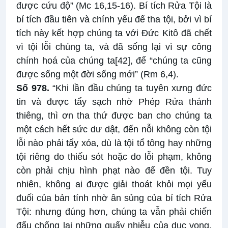
được cứu độ” (Mc 16,15-16). Bí tích Rửa Tội là
bí tích đầu tiên và chính yếu để tha tội, bởi vì bí
tích này kết hợp chúng ta với Đức Kitô đã chết
vì tội lỗi chúng ta, và đã sống lại vì sự công
chính hoá của chúng ta
[42]
, để “chúng ta cũng
được sống một đời sống mới” (Rm 6,4).
Số 978.
“Khi lần đầu chúng ta tuyên xưng đức
tin và được tẩy sạch nhờ Phép Rửa thánh
thiêng, thì ơn tha thứ được ban cho chúng ta
một cách hết sức dư dật, đến nỗi không còn tội
lỗi nào phải tẩy xóa, dù là tội tổ tông hay những
tội riêng do thiếu sót hoặc do lỗi phạm, không
còn phải chịu hình phạt nào để đền tội. Tuy
nhiên, không ai được giải thoát khỏi mọi yếu
đuối của bản tính nhờ ân sủng của bí tích Rửa
Tội: nhưng đúng hơn, chúng ta vẫn phải chiến
đấu chống lại những quấy nhiễu của dục vọng,