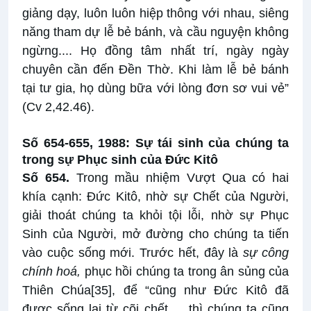
giảng dạy, luôn luôn hiệp thông với nhau, siêng
năng tham dự lễ bẻ bánh, và cầu nguyện không
ngừng.... Họ đồng tâm nhất trí, ngày ngày
chuyên cần đến Đền Thờ. Khi làm lễ bẻ bánh
tại tư gia, họ dùng bữa với lòng đơn sơ vui vẻ”
(Cv 2,42.46).
Số 654-655, 1988: Sự tái sinh của chúng ta
trong sự Phục sinh của Đức Kitô
Số 654.
Trong mầu nhiệm Vượt Qua có hai
khía cạnh: Đức Kitô, nhờ sự Chết của Người,
giải thoát chúng ta khỏi tội lỗi, nhờ sự Phục
Sinh của Người, mở đường cho chúng ta tiến
vào cuộc sống mới. Trước hết, đây là
sự công
chính hoá,
phục hồi chúng ta trong ân sủng của
Thiên Chúa
[35]
, để “cũng như Đức Kitô đã
được sống lại từ cõi chết…, thì chúng ta cũng