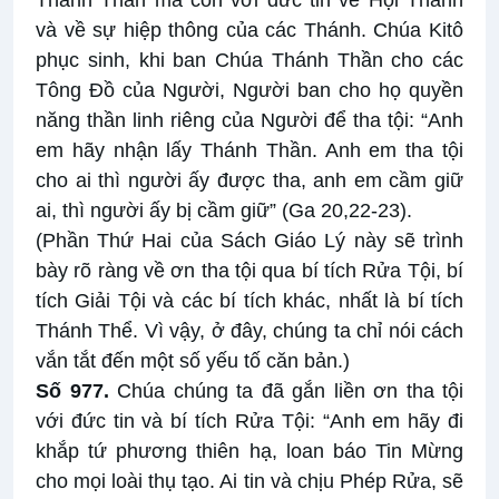
Thánh Thần mà còn với đức tin về Hội Thánh
và về sự hiệp thông của các Thánh. Chúa Kitô
phục sinh, khi ban Chúa Thánh Thần cho các
Tông Đồ của Người, Người ban cho họ quyền
năng thần linh riêng của Người để tha tội: “Anh
em hãy nhận lấy Thánh Thần. Anh em tha tội
cho ai thì người ấy được tha, anh em cầm giữ
ai, thì người ấy bị cầm giữ” (Ga 20,22-23).
(Phần Thứ Hai của Sách Giáo Lý này sẽ trình
bày rõ ràng về ơn tha tội qua bí tích Rửa Tội, bí
tích Giải Tội và các bí tích khác, nhất là bí tích
Thánh Thể. Vì vậy, ở đây, chúng ta chỉ nói cách
vắn tắt đến một số yếu tố căn bản.)
Số 977.
Chúa chúng ta đã gắn liền ơn tha tội
với đức tin và bí tích Rửa Tội: “Anh em hãy đi
khắp tứ phương thiên hạ, loan báo Tin Mừng
cho mọi loài thụ tạo. Ai tin và chịu Phép Rửa, sẽ