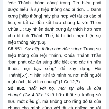
‘các Thánh thông công’ trong Tín biểu phải
được hiểu là sự hiệp thông các bí tích…. Danh
xưng [hiệp thông] này phù hợp với tất cả các bí
tích, vì tất cả đều kết hợp chúng ta với Thiên
Chúa…; tuy nhiên danh xưng ấy thích hợp hơn
cho bí tích Thánh Thể, là bí tích thực hiện sự
hiệp thông này”
[56]
.
Số 951.
Sự hiệp thông các đặc sủng
: Trong sự
hiệp thông của Hội Thánh, Chúa Thánh Thần
“ban phát các ân sủng đặc biệt cho các tín hữu
thuộc mọi bậc sống” để xây dựng Hội
Thánh
[57]
. “Thần Khí tỏ mình ra nơi mỗi người
một cách, là vì ích chung” (1 Cr 12,7).
Số 952.
“Đối với họ, mọi sự đều là của
chung”
(Cv 4,32): “Kitô hữu thật sự không sở
hữu một điều gì, mà không cho rằng đó là của
chung cho mình cùng với tất cả những người