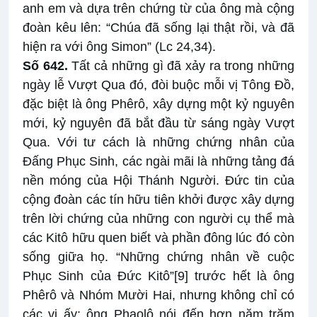
anh em và dựa trên chứng từ của ông mà cộng
đoàn kêu lên: “Chúa đã sống lại thật rồi, và đã
hiện ra với ông Simon” (Lc 24,34).
Số 642.
Tất cả những gì đã xảy ra trong những
ngày lễ Vượt Qua đó, đòi buộc mỗi vị Tông Đồ,
đặc biệt là ông Phêrô, xây dựng một kỷ nguyên
mới, kỷ nguyên đã bắt đầu từ sáng ngày Vượt
Qua. Với tư cách là những chứng nhân của
Đấng Phục Sinh, các ngài mãi là những tảng đá
nền móng của Hội Thánh Người. Đức tin của
cộng đoàn các tín hữu tiên khởi được xây dựng
trên lời chứng của những con người cụ thể mà
các Kitô hữu quen biết và phần đông lúc đó còn
sống giữa họ. “Những chứng nhân về cuộc
Phục Sinh của Đức Kitô”
[9]
trước hết là ông
Phêrô và Nhóm Mười Hai, nhưng không chỉ có
các vị ấy: ông Phaolô nói đến hơn năm trăm