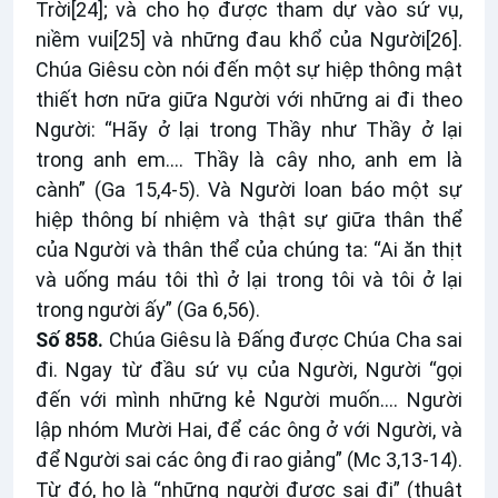
Trời
[24]
; và cho họ được tham dự vào sứ vụ,
niềm vui
[25]
và những đau khổ của Người
[26]
.
Chúa Giêsu còn nói đến một sự hiệp thông mật
thiết hơn nữa giữa Người với những ai đi theo
Người: “Hãy ở lại trong Thầy như Thầy ở lại
trong anh em…. Thầy là cây nho, anh em là
cành” (Ga 15,4-5). Và Người loan báo một sự
hiệp thông bí nhiệm và thật sự giữa thân thể
của Người và thân thể của chúng ta: “Ai ăn thịt
và uống máu tôi thì ở lại trong tôi và tôi ở lại
trong người ấy” (Ga 6,56).
Số 858.
Chúa Giêsu là Đấng được Chúa Cha sai
đi. Ngay từ đầu sứ vụ của Người, Người “gọi
đến với mình những kẻ Người muốn…. Người
lập nhóm Mười Hai, để các ông ở với Người, và
để Người sai các ông đi rao giảng” (Mc 3,13-14).
Từ đó, họ là “những người được sai đi” (thuật