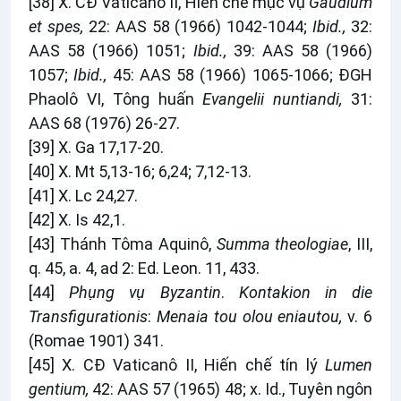
[38]
X. CĐ Vaticanô II, Hiến chế mục vụ
Gaudium
et spes,
22: AAS 58 (1966) 1042-1044;
Ibid.,
32:
AAS 58 (1966) 1051;
Ibid.,
39: AAS 58 (1966)
1057;
Ibid.,
45: AAS 58 (1966) 1065-1066; ĐGH
Phaolô VI, Tông huấn
Evangelii nuntiandi,
31:
AAS 68 (1976) 26-27.
[39]
X. Ga 17,17-20.
[40]
X. Mt 5,13-16; 6,24; 7,12-13.
[41]
X. Lc 24,27.
[42]
X. Is 42,1.
[43]
Thánh Tôma Aquinô,
Summa theologiae
, III,
q. 45, a. 4, ad 2: Ed. Leon. 11, 433.
[44]
Phụng vụ Byzantin
.
Kontakion in die
Transfigurationis
:
Menaia tou olou eniautou,
v. 6
(Romae 1901) 341.
[45]
X. CĐ Vaticanô II, Hiến chế tín lý
Lumen
gentium,
42: AAS 57 (1965) 48; x. Id., Tuyên ngôn