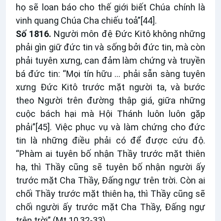
họ sẽ loan báo cho thế giới biết Chúa chính là
vinh quang Chúa Cha chiếu toả”
[44]
.
Số 1816.
Người môn đệ Đức Kitô không những
phải gìn giữ đức tin và sống bởi đức tin, mà còn
phải tuyên xưng, can đảm làm chứng và truyền
bá đức tin: “Mọi tín hữu … phải sẵn sàng tuyên
xưng Đức Kitô trước mặt người ta, và bước
theo Người trên đường thập giá, giữa những
cuộc bách hại mà Hội Thánh luôn luôn gặp
phải”
[45]
. Việc phục vụ và làm chứng cho đức
tin là những điều phải có để được cứu độ.
“Phàm ai tuyên bố nhận Thầy trước mặt thiên
hạ, thì Thầy cũng sẽ tuyên bố nhận người ấy
trước mặt Cha Thầy, Đấng ngự trên trời. Còn ai
chối Thầy trước mặt thiên hạ, thì Thầy cũng sẽ
chối người ấy trước mặt Cha Thầy, Đấng ngự
trên trời” (Mt 10,32-33).