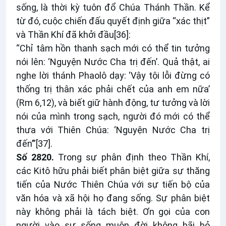
sống, là thời kỳ tuôn đổ Chúa Thánh Thần. Kể
từ đó, cuộc chiến đấu quyết định giữa “xác thịt”
và Thần Khí đã khởi đầu
[36]
:
“Chỉ tâm hồn thanh sạch mới có thể tin tưởng
nói lên: ‘Nguyện Nước Cha trị đến’. Quả thật, ai
nghe lời thánh Phaolô dạy: ‘Vậy tội lỗi đừng có
thống trị thân xác phải chết của anh em nữa’
(Rm 6,12), và biết giữ hành động, tư tưởng và lời
nói của mình trong sạch, người đó mới có thể
thưa với Thiên Chúa: ‘Nguyện Nước Cha trị
đến’”
[37]
.
Số 2820.
Trong sự phân định theo Thần Khí,
các Kitô hữu phải biết phân biệt giữa sự thăng
tiến của Nước Thiên Chúa với sự tiến bộ của
văn hóa và xã hội họ đang sống. Sự phân biệt
này không phải là tách biệt. Ơn gọi của con
người vào sự sống muôn đời không bãi bỏ