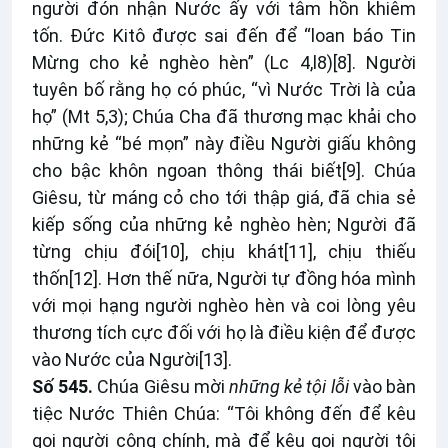
người đón nhận Nước ấy với tâm hồn khiêm
tốn. Đức Kitô được sai đến để “loan báo Tin
Mừng cho kẻ nghèo hèn” (Lc 4,l8)
[8]
. Người
tuyên bố rằng họ có phúc, “vì Nước Trời là của
họ” (Mt 5,3); Chúa Cha đã thương mạc khải cho
những kẻ “bé mọn” này điều Người giấu không
cho bậc khôn ngoan thông thái biết
[9]
. Chúa
Giêsu, từ máng cỏ cho tới thập giá, đã chia sẻ
kiếp sống của những kẻ nghèo hèn; Người đã
từng chịu đói
[10]
, chịu khát
[11]
, chịu thiếu
thốn
[12]
. Hơn thế nữa, Người tự đồng hóa mình
với mọi hạng người nghèo hèn và coi lòng yêu
thương tích cực đối với họ là điều kiện để được
vào Nước của Người
[13]
.
Số 545.
Chúa Giêsu mời
những kẻ tội lỗi
vào bàn
tiệc Nước Thiên Chúa: “Tôi không đến để kêu
gọi người công chính, mà để kêu gọi người tội