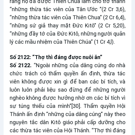
rằng họ đã được Thiên Chúa làm cho trở thành
“những thừa tác viên của Tân Ước ”(2 Cr 3,6),
“những thừa tác viên của Thiên Chua” (2 Cr 6,4),
“những sứ giả thay mặt Đức Kitô” (2 Cr 5,20),
“những đầy tớ của Đức Kitô, những người quản
lý các mầu nhiệm của Thiên Chúa” (1 Cr 4,l).
Số 2122: “Thợ thì đáng được nuôi ăn”
Số 2122.
“Ngoài những của dâng cúng do nhà
chức trách có thẩm quyền ấn định, thừa tác
viên không được xin gì để ban các bí tích, và
luôn luôn phải liệu sao đừng để những người
nghèo không được hưởng nhờ ơn các bí tích vì
sự túng thiếu của mình”
[30]
. Thẩm quyền Hội
Thánh ấn định “những của dâng cúng” này theo
nguyên tắc dân Kitô giáo phải cấp dưỡng cho
các thừa tác viên của Hội Thánh. “Thợ thì đáng