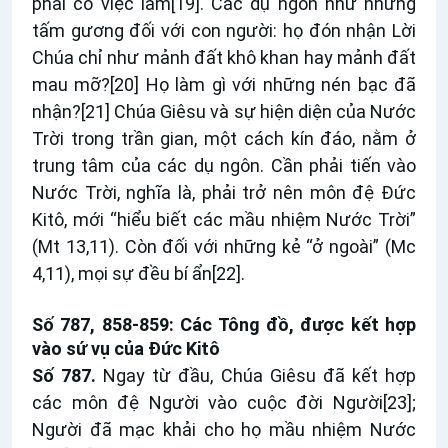
phải có việc làm
[19]
. Các dụ ngôn như những
tấm gương đối với con người: họ đón nhận Lời
Chúa chỉ như mảnh đất khô khan hay mảnh đất
mau mỡ?
[20]
Họ làm gì với những nén bạc đã
nhận?
[21]
Chúa Giêsu và sự hiện diện của Nước
Trời trong trần gian, một cách kín đáo, nằm ở
trung tâm của các dụ ngôn. Cần phải tiến vào
Nước Trời, nghĩa là, phải trở nên môn đệ Đức
Kitô, mới “hiểu biết các mầu nhiệm Nước Trời”
(Mt 13,11). Còn đối với những kẻ “ở ngoài” (Mc
4,11), mọi sự đều bí ẩn
[22]
.
Số 787, 858-859: Các Tông đồ, được kết hợp
vào sứ vụ của Đức Kitô
Số 787.
Ngay từ đầu, Chúa Giêsu đã kết hợp
các môn đệ Người vào cuộc đời Người
[23]
;
Người đã mạc khải cho họ mầu nhiệm Nước