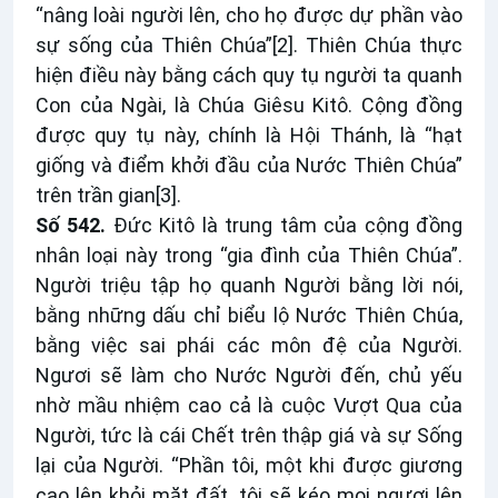
“nâng loài người lên, cho họ được dự phần vào
sự sống của Thiên Chúa”
[2]
. Thiên Chúa thực
hiện điều này bằng cách quy tụ người ta quanh
Con của Ngài, là Chúa Giêsu Kitô. Cộng đồng
được quy tụ này, chính là Hội Thánh, là “hạt
giống và điểm khởi đầu của Nước Thiên Chúa”
trên trần gian
[3]
.
Số 542.
Đức Kitô là trung tâm của cộng đồng
nhân loại này trong “gia đình của Thiên Chúa”.
Người triệu tập họ quanh Người bằng lời nói,
bằng những dấu chỉ biểu lộ Nước Thiên Chúa,
bằng việc sai phái các môn đệ của Người.
Ngươi sẽ làm cho Nước Người đến, chủ yếu
nhờ mầu nhiệm cao cả là cuộc Vượt Qua của
Người, tức là cái Chết trên thập giá và sự Sống
lại của Người. “Phần tôi, một khi được giương
cao lên khỏi mặt đất, tôi sẽ kéo mọi ngươi lên