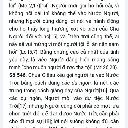
lỗi” (Mc 2,17)
[14]
. Người mời gọi họ hối cải, vì
không hối cải thì không thể vào Nước Người,
nhưng Người cũng dùng lời nói và hành động
cho họ thấy lòng thương xót vô biên của Cha
Người đối với họ
[15]
, và “trên trời cũng thế, ai
nấy sẽ vui mừng vì một người tội lỗi ăn năn sám
hối” (Lc l5,7). Bằng chứng cao cả nhất của tình
yêu này, là việc Người dâng hiến mạng sống
mình “cho muôn người được tha tội” (Mt 26,28).
Số 546.
Chúa Giêsu kêu gọi người ta vào Nước
Trời, bằng cách dùng
các dụ ngôn,
là nét đặc
trưng trong cách giảng dạy của Người
[16]
. Qua
các dụ ngôn, Người mời vào dự tiệc Nước
Trời
[17]
, nhưng Người cũng đòi phải có một lựa
chọn triệt để: để đạt được Nước Trời, cần phải
cho đi mọi sự
[18]
; lời nói suông không đủ, cần