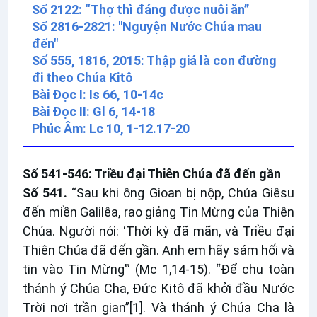
Số 2122: “Thợ thì đáng được nuôi ăn”
Số 2816-2821: "Nguyện Nước Chúa mau
đến"
Số 555, 1816, 2015: Thập giá là con đường
đi theo Chúa Kitô
Bài Ðọc I: Is 66, 10-14c
Bài Ðọc II: Gl 6, 14-18
Phúc Âm: Lc 10, 1-12.17-20
Số 541-546: Triều đại Thiên Chúa đã đến gần
Số 541.
“Sau khi ông Gioan bị nộp, Chúa Giêsu
đến miền Galilêa, rao giảng Tin Mừng của Thiên
Chúa. Người nói: ‘Thời kỳ đã mãn, và Triều đại
Thiên Chúa đã đến gần. Anh em hãy sám hối và
tin vào Tin Mừng’” (Mc 1,14-15). “Để chu toàn
thánh ý Chúa Cha, Đức Kitô đã khởi đầu Nước
Trời nơi trần gian”
[1]
. Và thánh ý Chúa Cha là