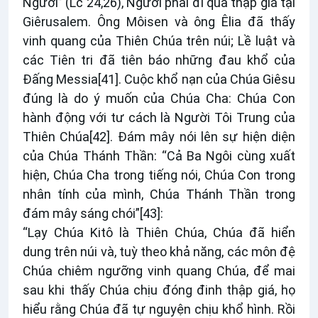
Người” (Lc 24,26), Người phải đi qua thập giá tại
Giêrusalem. Ông Môisen và ông Êlia đã thấy
vinh quang của Thiên Chúa trên núi; Lề luật và
các Tiên tri đã tiên báo những đau khổ của
Đấng Messia
[41]
. Cuộc khổ nạn của Chúa Giêsu
đúng là do ý muốn của Chúa Cha: Chúa Con
hành động với tư cách là Người Tôi Trung của
Thiên Chúa
[42]
. Đám mây nói lên sự hiện diện
của Chúa Thánh Thần: “Cả Ba Ngôi cùng xuất
hiện, Chúa Cha trong tiếng nói, Chúa Con trong
nhân tính của mình, Chúa Thánh Thần trong
đám mây sáng chói”
[43]
:
“Lạy Chúa Kitô là Thiên Chúa, Chúa đã hiển
dung trên núi và, tuỳ theo khả năng, các môn đệ
Chúa chiêm ngưỡng vinh quang Chúa, để mai
sau khi thấy Chúa chịu đóng đinh thập giá, họ
hiểu rằng Chúa đã tự nguyện chịu khổ hình. Rồi