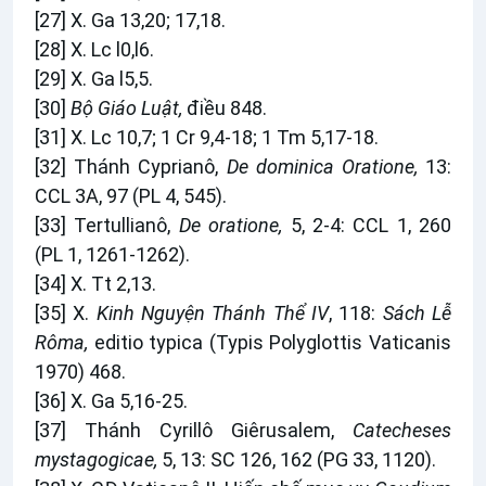
[27]
X. Ga 13,20; 17,18.
[28]
X. Lc l0,l6.
[29]
X. Ga l5,5.
[30]
Bộ Giáo Luật,
điều 848.
[31]
X. Lc 10,7; 1 Cr 9,4-18; 1 Tm 5,17-18.
[32]
Thánh Cyprianô,
De dominica Oratione,
13:
CCL 3A, 97 (PL 4, 545).
[33]
Tertullianô,
De oratione,
5, 2-4: CCL 1, 260
(PL 1, 1261-1262).
[34]
X. Tt 2,13.
[35]
X.
Kinh Nguyện Thánh Thể IV
, 118:
Sách Lễ
Rôma,
editio typica (Typis Polyglottis Vaticanis
1970) 468.
[36]
X. Ga 5,16-25.
[37]
Thánh Cyrillô Giêrusalem,
Catecheses
mystagogicae,
5, 13: SC 126, 162 (PG 33, 1120).