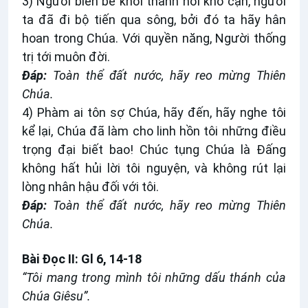
3) Người biến bể khơi thành nơi khô cạn, người
ta đã đi bộ tiến qua sông, bởi đó ta hãy hân
hoan trong Chúa. Với quyền năng, Người thống
trị tới muôn đời.
Ðáp:
Toàn thể đất nước, hãy reo mừng Thiên
Chúa.
4) Phàm ai tôn sợ Chúa, hãy đến, hãy nghe tôi
kể lại, Chúa đã làm cho linh hồn tôi những điều
trọng đại biết bao! Chúc tụng Chúa là Ðấng
không hất hủi lời tôi nguyện, và không rút lại
lòng nhân hậu đối với tôi.
Ðáp:
Toàn thể đất nước, hãy reo mừng Thiên
Chúa.
Bài Ðọc II: Gl 6, 14-18
“Tôi mang trong mình tôi những dấu thánh của
Chúa Giêsu”.