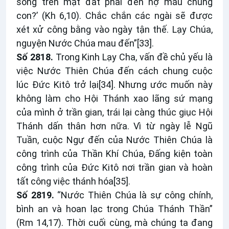
sống trên mặt đất phải đền nợ máu chúng
con?’ (Kh 6,10). Chắc chắn các ngài sẽ được
xét xử công bằng vào ngày tận thế. Lạy Chúa,
nguyện Nước Chúa mau đến”
[33]
.
Số 2818.
Trong Kinh Lạy Cha, vấn đề chủ yếu là
việc Nước Thiên Chúa đến cách chung cuộc
lúc Đức Kitô trở lại
[34]
. Nhưng ước muốn này
không làm cho Hội Thánh xao lãng sứ mạng
của mình ở trần gian, trái lại càng thúc giục Hội
Thánh dấn thân hơn nữa. Vì từ ngày lễ Ngũ
Tuần, cuộc Ngự đến của Nước Thiên Chúa là
công trình của Thần Khí Chúa, Đấng kiện toàn
công trình của Đức Kitô nơi trần gian và hoàn
tất công việc thánh hóa
[35]
.
Số 2819.
“Nước Thiên Chúa là sự công chính,
bình an và hoan lạc trong Chúa Thánh Thần”
(Rm 14,17). Thời cuối cùng, mà chúng ta đang