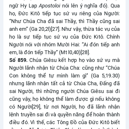
ngữ Hy Lạp
Apostoloi
nói lên ý nghĩa đó). Qua
họ, Đức Kitô tiếp tục sứ vụ riêng của Người:
“Như Chúa Cha đã sai Thầy, thì Thầy cũng sai
anh em” (Ga 20,2l)
[27]
. Như vậy, thừa tác vụ của
họ là sự tiếp tục sứ vụ của Đức Kitô. Chính
Người nói với nhóm Mười Hai: “Ai đón tiếp anh
em, là đón tiếp Thầy” (Mt l0,40)
[28]
.
Số 859.
Chúa Giêsu kết hợp họ vào sứ vụ mà
Người lãnh nhận từ Chúa Cha: cũng như “Chúa
Con không thể tự mình làm gì” (Ga 5,19.30)
nhưng lãnh nhận tất cả từ Chúa Cha, Đấng đã
sai Người, thì những người Chúa Giêsu sai đi
cũng vậy, họ không thể làm được gì nếu không
có Người
[29]
, từ nơi Người, họ đã lãnh nhận
lệnh truyền sai đi và quyền năng để hoàn thành
điều đó. Vì thế, các Tông Đồ của Đức Kitô biết