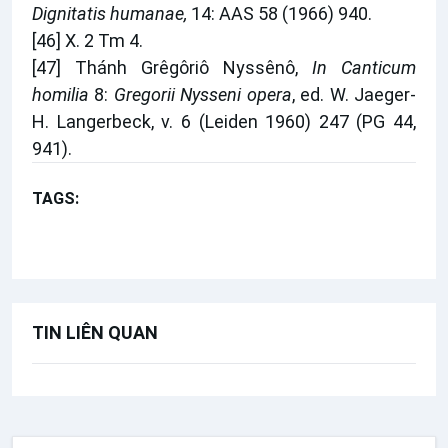
Dignitatis humanae,
14: AAS 58 (1966) 940.
[46]
X. 2 Tm 4.
[47]
Thánh Grêgôriô Nyssênô,
In Canticum
homilia
8:
Gregorii Nysseni opera
, ed. W. Jaeger-
H. Langerbeck, v. 6 (Leiden 1960) 247 (PG 44,
941).
TAGS:
Chúa nhật 14 Thường niên năm C
Giáo lý cho bài giảng
TIN LIÊN QUAN