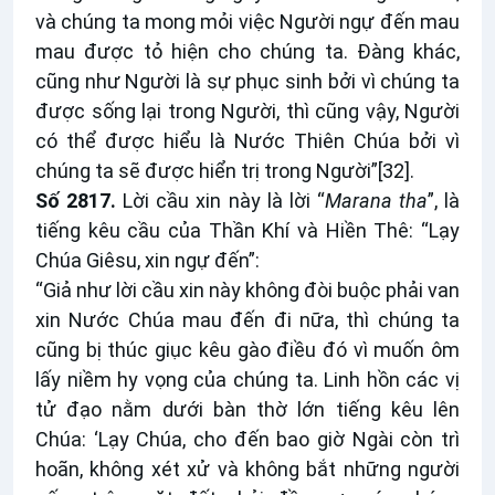
và chúng ta mong mỏi việc Người ngự đến mau
mau được tỏ hiện cho chúng ta. Đàng khác,
cũng như Người là sự phục sinh bởi vì chúng ta
được sống lại trong Người, thì cũng vậy, Người
có thể được hiểu là Nước Thiên Chúa bởi vì
chúng ta sẽ được hiển trị trong Người”
[32]
.
Số 2817.
Lời cầu xin này là lời “
Marana tha
”, là
tiếng kêu cầu của Thần Khí và Hiền Thê: “Lạy
Chúa Giêsu, xin ngự đến”:
“Giả như lời cầu xin này không đòi buộc phải van
xin Nước Chúa mau đến đi nữa, thì chúng ta
cũng bị thúc giục kêu gào điều đó vì muốn ôm
lấy niềm hy vọng của chúng ta. Linh hồn các vị
tử đạo nằm dưới bàn thờ lớn tiếng kêu lên
Chúa: ‘Lạy Chúa, cho đến bao giờ Ngài còn trì
hoãn, không xét xử và không bắt những người