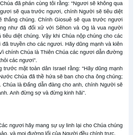
 Chúa đã phán cùng tôi rằng: “Ngươi sẽ không qua
ươi sẽ qua trước ngươi, chính Người sẽ tiêu diệt
ẽ thắng chúng. Chính Giosuê sẽ qua trước ngươi
ng như đã đối xử với Sêhon và Og là vua người
 tiêu diệt chúng. Vậy khi Chúa nộp chúng cho các
i đã truyền cho các ngươi. Hãy dũng mạnh và kiên
. Vì chính Chúa là Thiên Chúa các ngươi dẫn đường
khỏi các ngươi”.
 trước mặt toàn dân Israel rằng: “Hãy dũng mạnh
 Nước Chúa đã thề hứa sẽ ban cho cha ông chúng;
y. Chúa là Ðấng dẫn đàng cho anh, chính Người sẽ
 anh. Anh đừng sợ và đừng kinh hãi”.
Các ngươi hãy mang sự uy linh lại cho Chúa chúng
hảo, và mọi đường lối của Người đều chính trực.