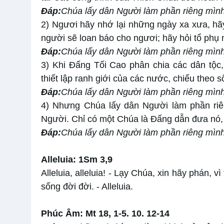
Ðáp:
Chúa lấy dân Người làm phần riêng mình 
2) Ngươi hãy nhớ lại những ngày xa xưa, hãy
người sẽ loan báo cho ngươi; hãy hỏi tổ phụ 
Ðáp:
Chúa lấy dân Người làm phần riêng mình 
3) Khi Ðấng Tối Cao phân chia các dân tộc,
thiết lập ranh giới của các nước, chiếu theo số
Ðáp:
Chúa lấy dân Người làm phần riêng mình 
4) Nhưng Chúa lấy dân Người làm phần riê
Người. Chỉ có một Chúa là Ðấng dẫn đưa nó,
Ðáp:
Chúa lấy dân Người làm phần riêng mình 
Alleluia: 1Sm 3,9
Alleluia, alleluia! - Lạy Chúa, xin hãy phán, 
sống đời đời. - Alleluia.
Phúc Âm: Mt 18, 1-5. 10. 12-14