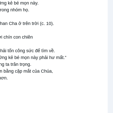
ững kẻ bé mọn này.
trong nhóm họ.
an Cha ở trên trời (c. 10).
i chín con chiên
phải tốn công sức để tìm về.
ững kẻ bé mọn này phải hư mất.”
g ta trân trọng.
àn bằng cặp mắt của Chúa,
hơn.