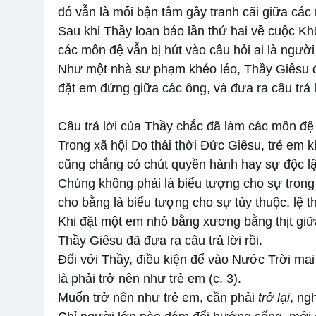
đó vẫn là mối bận tâm gây tranh cãi giữa cá
Sau khi Thầy loan báo lần thứ hai về cuộc Kh
các môn đệ vẫn bị hút vào câu hỏi ai là người 
Như một nhà sư phạm khéo léo, Thầy Giêsu đ
đặt em đứng giữa các ông, và đưa ra câu trả l
Câu trả lời của Thầy chắc đã làm các môn đệ 
Trong xã hội Do thái thời Đức Giêsu, trẻ em k
cũng chẳng có chút quyền hành hay sự độc lậ
Chúng không phải là biểu tượng cho sự trong 
cho bằng là biểu tượng cho sự tùy thuộc, lệ t
Khi đặt một em nhỏ bằng xương bằng thịt giữ
Thầy Giêsu đã đưa ra câu trả lời rồi.
Đối với Thầy, điều kiện để vào Nước Trời mai
là phải trở nên như trẻ em (c. 3).
Muốn trở nên như trẻ em, cần phải
trở lại
, ng