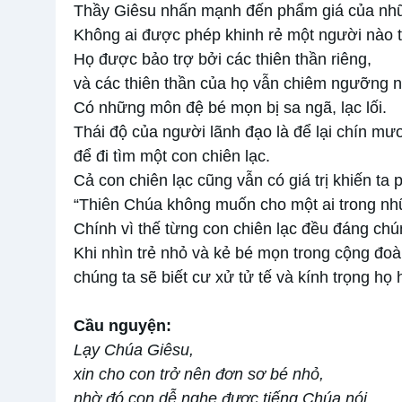
Thầy Giêsu nhấn mạnh đến phẩm giá của nh
Không ai được phép khinh rẻ một người nào 
Họ được bảo trợ bởi các thiên thần riêng,
và các thiên thần của họ vẫn chiêm ngưỡng nh
Có những môn đệ bé mọn bị sa ngã, lạc lối.
Thái độ của người lãnh đạo là để lại chín mươ
để đi tìm một con chiên lạc.
Cả con chiên lạc cũng vẫn có giá trị khiến ta 
“Thiên Chúa không muốn cho một ai trong nh
Chính vì thế từng con chiên lạc đều đáng chún
Khi nhìn trẻ nhỏ và kẻ bé mọn trong cộng đo
chúng ta sẽ biết cư xử tử tế và kính trọng họ 
Cầu nguyện:
Lạy Chúa Giêsu,
xin cho con trở nên đơn sơ bé nhỏ,
nhờ đó con dễ nghe được tiếng Chúa nói,