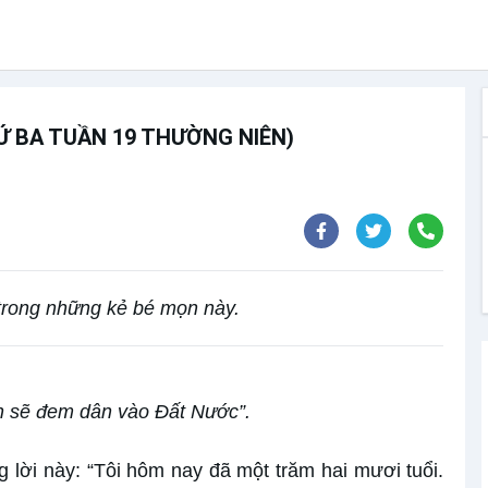
HỨ BA TUẦN 19 THƯỜNG NIÊN)
 trong những kẻ bé mọn này.
h sẽ đem dân vào Ðất Nước”.
g lời này: “Tôi hôm nay đã một trăm hai mươi tuổi.