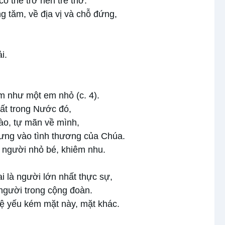
 thể trở nên trẻ thơ.
g tăm, về địa vị và chỗ đứng,
i.
ém như một em nhỏ (c. 4).
ất trong Nước đó,
hào, tự mãn về mình,
ưng vào tình thương của Chúa.
à người nhỏ bé, khiêm nhu.
 là người lớn nhất thực sự,
 người trong cộng đoàn.
ệ yếu kém mặt này, mặt khác.