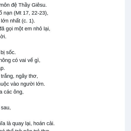
c môn đệ Thầy Giêsu.
ổ nạn (Mt 17, 22-23),
lớn nhất (c. 1).
ã gọi một em nhỏ lại,
ời.
bị sốc.
hông có vai vế gì,
p.
trắng, ngây thơ,
huộc vào người lớn.
a các ông,
 sau,
hĩa là quay lại, hoán cải.