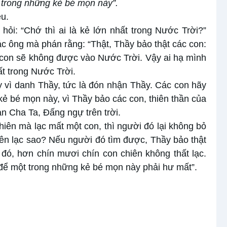
i trong những kẻ bé mọn này”.
u.
i: “Chớ thì ai là kẻ lớn nhất trong Nước Trời?”
các ông mà phán rằng: “Thật, Thầy bảo thật các con:
 con sẽ không được vào Nước Trời. Vậy ai hạ mình
ất trong Nước Trời.
 vì danh Thầy, tức là đón nhận Thầy. Các con hãy
kẻ bé mọn này, vì Thầy bảo các con, thiên thần của
n Cha Ta, Ðấng ngự trên trời.
iên mà lạc mất một con, thì người đó lại không bỏ
hiên lạc sao? Nếu người đó tìm được, Thầy bảo thật
đó, hơn chín mươi chín con chiên không thất lạc.
để một trong những kẻ bé mọn này phải hư mất”.