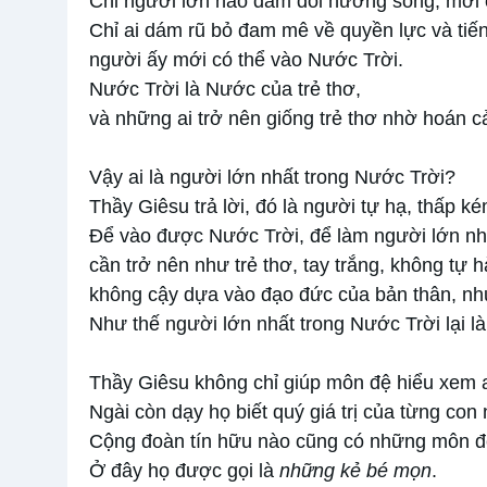
Chỉ người lớn nào dám đổi hướng sống, mới có
Chỉ ai dám rũ bỏ đam mê về quyền lực và tiến
người ấy mới có thể vào Nước Trời.
Nước Trời là Nước của trẻ thơ,
và những ai trở nên giống trẻ thơ nhờ hoán cả
Vậy ai là người lớn nhất trong Nước Trời?
Thầy Giêsu trả lời, đó là người tự hạ, thấp k
Để vào được Nước Trời, để làm người lớn nh
cần trở nên như trẻ thơ, tay trắng, không tự 
không cậy dựa vào đạo đức của bản thân, nh
Như thế người lớn nhất trong Nước Trời lại l
Thầy Giêsu không chỉ giúp môn đệ hiểu xem ai
Ngài còn dạy họ biết quý giá trị của từng con
Cộng đoàn tín hữu nào cũng có những môn đ
Ở đây họ được gọi là
những kẻ bé mọn
.