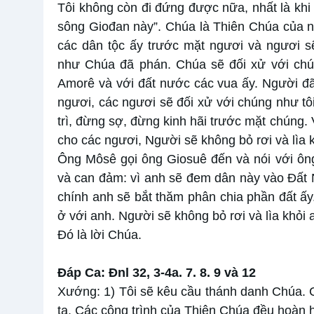
Tôi không còn đi đứng được nữa, nhất là khi
sông Giođan này”. Chúa là Thiên Chúa của ng
các dân tộc ấy trước mặt ngươi và ngươi s
như Chúa đã phán. Chúa sẽ đối xử với chú
Amorê và với đất nước các vua ấy. Người đã
ngươi, các ngươi sẽ đối xử với chúng như tô
trì, đừng sợ, đừng kinh hãi trước mặt chúng
cho các ngươi, Người sẽ không bỏ rơi và lìa 
Ông Môsê gọi ông Giosuê đến và nói với ông
và can đảm: vì anh sẽ đem dân này vào Ðất
chính anh sẽ bắt thăm phân chia phần đất ấ
ở với anh. Người sẽ không bỏ rơi và lìa khỏi
Ðó là lời Chúa.
Ðáp Ca: Ðnl 32, 3-4a. 7. 8. 9 và 12
Xướng: 1) Tôi sẽ kêu cầu thánh danh Chúa. 
ta. Các công trình của Thiên Chúa đều hoàn 