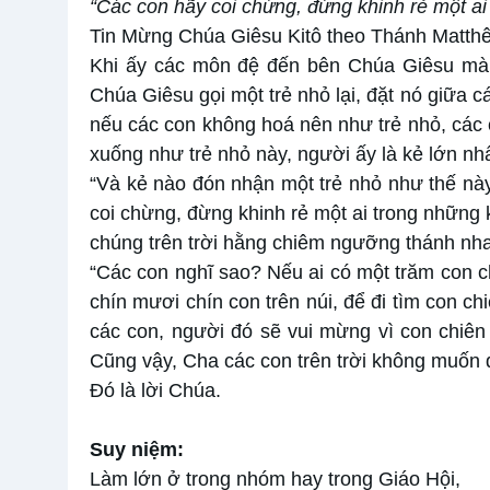
“Các con hãy coi chừng, đừng khinh rẻ một a
Tin Mừng Chúa Giêsu Kitô theo Thánh Matthê
Khi ấy các môn đệ đến bên Chúa Giêsu mà hỏ
Chúa Giêsu gọi một trẻ nhỏ lại, đặt nó giữa 
nếu các con không hoá nên như trẻ nhỏ, các
xuống như trẻ nhỏ này, người ấy là kẻ lớn nh
“Và kẻ nào đón nhận một trẻ nhỏ như thế này
coi chừng, đừng khinh rẻ một ai trong những 
chúng trên trời hằng chiêm ngưỡng thánh nha
“Các con nghĩ sao? Nếu ai có một trăm con ch
chín mươi chín con trên núi, để đi tìm con c
các con, người đó sẽ vui mừng vì con chiên 
Cũng vậy, Cha các con trên trời không muốn 
Ðó là lời Chúa.
Suy niệm:
Làm lớn ở trong nhóm hay trong Giáo Hội,