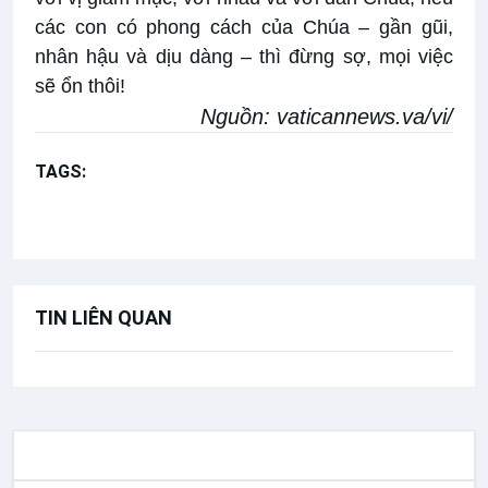
các con có phong cách của Chúa – gần gũi,
nhân hậu và dịu dàng – thì đừng sợ, mọi việc
sẽ ổn thôi!
Nguồn:
vaticannews.va/vi/
TAGS:
Chúa nhật 4 Phục sinh năm B
Bài giảng Đức Thánh Cha
TIN LIÊN QUAN
TƯ LIỆU GIÁO HỘI TOÀN CẦU