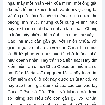
ngài thấy một nhân viên của mình, một ông già,
đã mắc lỗi nên khiển trách và đuổi việc ông ta.
Và ông già này đã chết vì điều đó. Dù được thụ
phong linh mục, nhưng cuối cùng vị linh mục
này trở thành một doanh nhân tàn nhẫn. Chúng
ta luôn thấy những hình ảnh linh mục như vậy!
Các linh mục cần gần gũi
với Thiên Chúa, với
giám mục, với nhau và với dân Chúa
. Linh mục
là tôi tớ phục vụ như mục tử chớ không phải
như doanh nhân. Hãy tránh xa tiền bạc! Hãy tìm
kiếm niềm an ủi nơi Chúa Giêsu, tìm niềm an ủi
nơi Đức Maria - đừng quên Mẹ - hãy luôn tìm
kiếm niềm an ủi ở đó: hãy được an ủi từ đó. Và
hãy trao thánh giá đau khổ của các con vào tay
Chúa Giêsu và Đức Trinh Nữ Maria. Và đừng
sợ, đừng sợ! Nếu các con gần gũi với Chúa,
với vị giám mục, với nhau và với dân Chúa, nếu