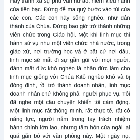
Hãy tránh xa sự phù vân hư ảo, niềm kiêu hãnh
của tiền bạc. Đừng để ma quỷ bước vào túi của
các con. Các con hãy sống nghèo, như dân
thánh của Chúa. Đừng bao giờ trở thành những
viên chức trong Giáo hội. Một khi linh mục thi
hành sứ vụ như một viên chức nhà nước, trong
giáo xứ, nơi trường học và ở bất cứ nơi đâu,
linh mục sẽ mất đi sự gần gũi với mọi người,
đánh mất đức khó nghèo là nhân đức làm cho
linh mục giống với Chúa Kitô nghèo khó và bị
đóng đinh, rồi trở thành doanh nhân, linh mục
doanh nhân chứ không phải người phục vụ. Tôi
đã nghe một câu chuyện khiến tôi cảm động.
Một linh mục rất thông minh, rất thực tế, rất có
năng lực, người nắm trong tay trách nhiệm
hành chính lớn lao, nhưng tâm hồn của ngài lại
quá gắn bó với văn phòng này. Một ngày nọ,