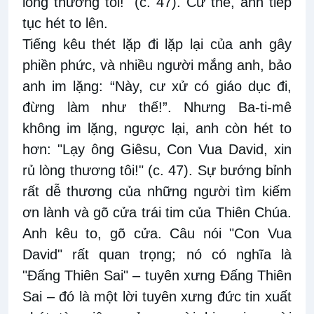
lòng thương tôi!" (c. 47). Cứ thế, anh tiếp
tục hét to lên.
Tiếng kêu thét lặp đi lặp lại của anh gây
phiền phức, và nhiều người mắng anh, bảo
anh im lặng: “Này, cư xử có giáo dục đi,
đừng làm như thế!”. Nhưng Ba-ti-mê
không im lặng, ngược lại, anh còn hét to
hơn: "Lạy ông Giêsu, Con Vua David, xin
rủ lòng thương tôi!" (c. 47). Sự bướng bỉnh
rất dễ thương của những người tìm kiếm
ơn lành và gõ cửa trái tim của Thiên Chúa.
Anh kêu to, gõ cửa. Câu nói "Con Vua
David" rất quan trọng; nó có nghĩa là
"Đấng Thiên Sai" – tuyên xưng Đấng Thiên
Sai – đó là một lời tuyên xưng đức tin xuất