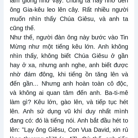
làm giống như vậy: chúng ta hãy nhớ đến
ông Gia-kêu leo lên cây. Rất nhiều người
muốn nhìn thấy Chúa Giêsu, và anh ta
cũng thế.
Như thế, người đàn ông này bước vào Tin
Mừng như một tiếng kêu lớn. Anh không
nhìn thấy, không biết Chúa Giêsu ở gần
hay ở xa, nhưng anh nghe, anh biết được
nhờ đám đông, khi tiếng ồn tăng lên và
đến gần... Nhưng anh hoàn toàn cô độc,
và không ai quan tâm đến anh. Ba-ti-mê
làm gì? Kêu lớn, gào lên, và tiếp tục hét
lên. Anh sử dụng vũ khí duy nhất mình
đang có: đó là tiếng nói. Anh bắt đầu hét to
lên: "Lạy ông Giêsu, Con Vua David, xin rủ