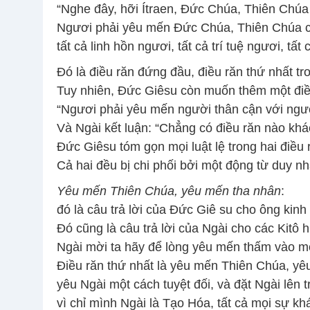
“Nghe đây, hỡi Ítraen, Đức Chúa, Thiên Chúa
Ngươi phải yêu mến Đức Chúa, Thiên Chúa của
tất cả linh hồn ngươi, tất cả trí tuệ ngươi, tất
Đó là điều răn đứng đầu, điều răn thứ nhất tro
Tuy nhiên, Đức Giêsu còn muốn thêm một điề
“Ngươi phải yêu mến người thân cận với ngươ
Và Ngài kết luận: “Chẳng có điều răn nào khá
Đức Giêsu tóm gọn mọi luật lệ trong hai điều 
Cả hai đều bị chi phối bởi một động từ duy n
Yêu mến Thiên Chúa, yêu mến tha nhân
:
đó là câu trả lời của Đức Giê su cho ông kin
Đó cũng là câu trả lời của Ngài cho các Kitô
Ngài mời ta hãy để lòng yêu mến thấm vào mọ
Điều răn thứ nhất là yêu mến Thiên Chúa, yêu
yêu Ngài một cách tuyệt đối, và đặt Ngài lên 
vì chỉ mình Ngài là Tạo Hóa, tất cả mọi sự khá