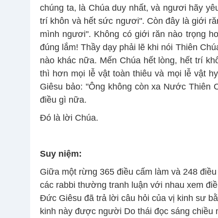
chúng ta, là Chúa duy nhất, và ngươi hãy yêu
trí khôn và hết sức ngươi". Còn đây là giới 
mình ngươi". Không có giới răn nào trọng hơn
đúng lắm! Thầy dạy phải lẽ khi nói Thiên Ch
nào khác nữa. Mến Chúa hết lòng, hết trí kh
thì hơn mọi lễ vật toàn thiêu và mọi lễ vật 
Giêsu bảo: "Ông không còn xa Nước Thiên C
điều gì nữa.
Ðó là lời Chúa.
Suy niệm:
Giữa một rừng 365 điều cấm làm và 248 điều 
các rabbi thường tranh luận với nhau xem đi
Đức Giêsu đã trả lời câu hỏi của vị kinh sư 
kinh này được người Do thái đọc sáng chiều 