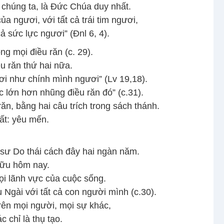
 chúng ta, là Đức Chúa duy nhất.
 ngươi, với tất cả trái tim ngươi,
 cả sức lực ngươi” (Đnl 6, 4).
ng mọi điều răn (c. 29).
u răn thứ hai nữa.
i như chính mình ngươi” (Lv 19,18).
c lớn hơn nhũng điều răn đó” (c.31).
răn, bằng hai câu trích trong sách thánh.
hất: yêu mến.
h sư Do thái cách đây hai ngàn năm.
 hữu hôm nay.
i lãnh vực của cuộc sống.
 Ngài với tất cả con người mình (c.30).
trên mọi người, mọi sự khác,
c chỉ là thụ tạo.