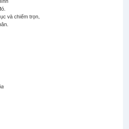
mình
đó.
hục và chiếm trọn,
hân.
úa