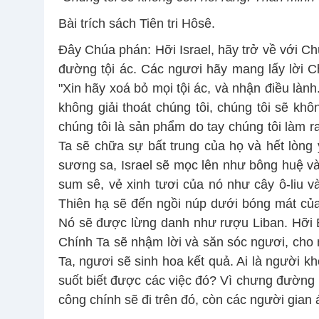
Bài trích sách Tiên tri Hôsê.
Ðây Chúa phán: Hỡi Israel, hãy trở về với Ch
đường tội ác. Các ngươi hãy mang lấy lời C
"Xin hãy xoá bỏ mọi tội ác, và nhận điều làn
không giải thoát chúng tôi, chúng tôi sẽ kh
chúng tôi là sản phẩm do tay chúng tôi làm r
Ta sẽ chữa sự bất trung của họ và hết lòng 
sương sa, Israel sẽ mọc lên như bông huệ v
sum sê, vẻ xinh tươi của nó như cây ô-liu
Thiên hạ sẽ đến ngồi núp dưới bóng mát của
Nó sẽ được lừng danh như rượu Liban. Hỡi E
Chính Ta sẽ nhậm lời và săn sóc ngươi, cho
Ta, ngươi sẽ sinh hoa kết quả. Ai là người k
suốt biết được các việc đó? Vì chưng đường
công chính sẽ đi trên đó, còn các người gian 