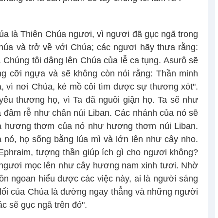
úa là Thiên Chúa ngươi, vì ngươi đã gục ngã trong
húa và trở về với Chúa; các ngươi hãy thưa rằng:
h. Chúng tôi dâng lên Chúa của lễ ca tụng. Asurô sẽ
ông cỡi ngựa và sẽ không còn nói rằng: Thần minh
a, vì nơi Chúa, kẻ mồ côi tìm được sự thương xót".
yêu thương họ, vì Ta đã nguôi giận họ. Ta sẽ như
à đâm rễ như chân núi Liban. Các nhánh của nó sẽ
 và hương thơm của nó như hương thơm núi Liban.
 nó, họ sống bằng lúa mì và lớn lên như cây nho.
phraim, tượng thần giúp ích gì cho ngươi không?
 ngươi mọc lên như cây hương nam xinh tươi. Nhờ
hôn ngoan hiểu được các việc này, ai là người sáng
 lối của Chúa là đường ngay thẳng và những người
ác sẽ gục ngã trên đó".